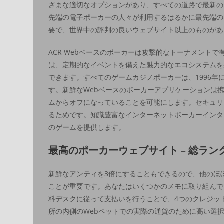
ざまな適切なオプションがあり、すべての道路で最新の
先端の電子ポーカーの人々が利用するはるかに最先端の
要で、世界中の評判の良いウェブサイト以上のものがあ
ACR Webベースのポーカーは攻撃的なトーナメント
は、定期的なイベントを備えた魅力的なエコシステムを
できます。すべてのゲームカジノポーカーは、1996
す。新鮮なWebベースのポーカーアプリケーションは
ムからオフになっていることを可能にします。セキュリ
るためです。知識豊富なインターネットポーカーインタ
のゲームを提供します。
最高のポーカーウェブサイト – 総ランク – cl
新鮮なアンティを3倍にすることもできるので、他のほ
ことが重要です。あなたはいくつかのメモに取り組んで
料デスクに従って支払いを行うことで、4つのクレジット
所の内側のWebベットでの実際の通貨のために高い選