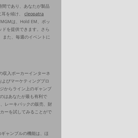
る時間であり、あなたが製品
きに耳を傾け、
cleopatra
Mは、Hold EM、ポッ
ッドを提供できます。さら
。また、毎週のイベントに
の収入ポーカーインターネ
告およびマーケティングプロ
ジからライン上のギャンブ
のはあなたが最も有利で
ス、レーキバックの販売、財
ーカーを試してみることがで
のギャンブルの機能は、ほ