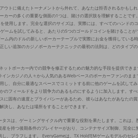
アウトに備えたトーナメントから外れて、あなたは拒否されるかもしれ
ーカーの多くの重要な側面の1つは、賭けの選択肢を理解することです
ンを使用します。完全な選択のサイズは、実際には、すべてのハンドの
のゲームを試してみると、あたりの5つのゴールドコインを賭けることが
ゲーム内のドルの新しいポーカーテーブルで実際にお金を獲得している
正しい追加のカジノポーカーテクニックの最初の法則は、どのタイプの
り、インターネットポーカー内での競争を修正するための魅力的な手段を提供で
オンラインカジノの人々から人気のあるWebベースのポーカーファンのまま
用し、自分に最適なスペースでコミットする前に他のゲームを試してみ
かのフィールドをより競争力のあるものにするように加入します。すべ
スに固有の速度とプライバシーがあるため、彼らはあなたがあなたの賞
解決し、あなたは場所をすることができます。
ータスは、ゲーミングサイクル内で重要な役割を果たします。これは、
資産を持つ後期条件のプレイヤーがおり、コンテナサイズ制御、完全に
供し、ブラフします。 EveryGameは、TX Hold’EMゲームモデルの