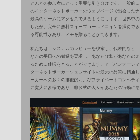
とんどの参加者にとって重要な引き分けです。一般的に
のインターネットポーカーのウェブページで出会ったナ
最高のゲームにアクセスできるようにします。世界中の
したが、完全に無料スイープゴールドコインを獲得でき
る可能性があり、メモを贈ることができます。
私たちは、システムのレビューを検索し、代表的なビュ
なたの平日への撤退を要求し、あなたは私があなたのオ
るために休暇をとることができます。アドバンテージマ
ターネットポーカーウェブサイトの最大の品質に精通し
ーカーへの多くの排他的およびプライベートコンペティ
に寛大に多様であり、非公式の人々があなたの行動に巻