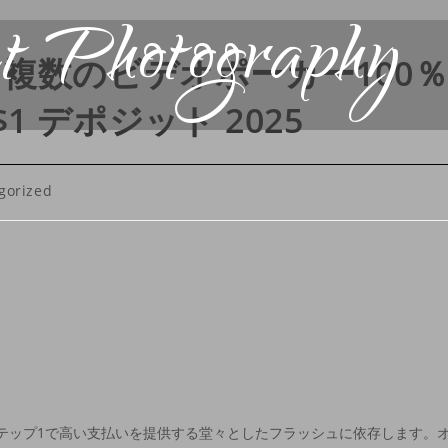
t Photography
複数のビデオポーカー100
s $1 デポジット 2025
gorized
ステップ1で高い支払いを提供する堂々としたフラッシュに依存します。