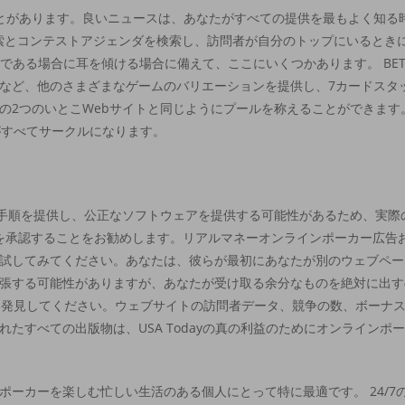
べたことがあります。良いニュースは、あなたがすべての提供を最もよく知
し、検索とコンテストアジェンダを検索し、訪問者が自分のトップにいると
ある場合に耳を傾ける場合に備えて、ここにいくつかあります。 BETMG
など、他のさまざまなゲームのバリエーションを提供し、7カードスタ
の2つのいとこWebサイトと同じようにプールを称えることができます
がすべてサークルになります。
手順を提供し、公正なソフトウェアを提供する可能性があるため、実際
ることを承認することをお勧めします。リアルマネーオンラインポーカー広
試してみてください。あなたは、彼らが最初にあなたが別のウェブペー
張する可能性がありますが、あなたが受け取る余分なものを絶対に出す
を発見してください。ウェブサイトの訪問者データ、競争の数、ボーナ
たすべての出版物は、USA Todayの真の利益のためにオンラインポ
ーカーを楽しむ忙しい生活のある個人にとって特に最適です。 24/7