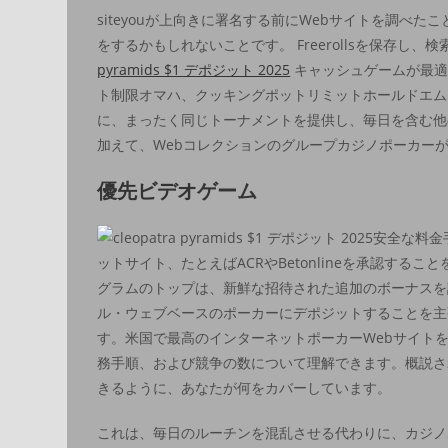
siteyouが上向きに署名する前にWebサイトを調
をするかもしれないことです。 Freerollsを保存
pyramids $1 デポジット 2025
キャッシュゲームが最適で
ト制限オマハ、クッキングポットリミットホールドエム
に、まったく同じトーナメントを提供し、毎日を含む他
加えて、Webコレクションのグループカジノポーカー
優先ビデオゲーム
安全な料金
ットサイト、たとえばACRやBetonlineを承認す
グラムのトップは、新鮮な招待された追加のボーナスを
ル・ウェブベースのポーカーにデポジットすることを主
す。米国で最高のインターネットポーカーWebサイト
務手順、および競争の数について理解できます。概説され
きるように、あなたが何をカバーしています。
これは、毎日のルーチンを混乱させる代わりに、カジノポ