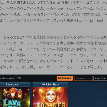
は、その期間であればいつでもA-Gameが利用可能です。コロラドホ
ンバーワンのウェブベースのポーカーキャッシュビデオゲームバージョ
Webベースのポーカーからプレイするときはいつでも「無料のお金」
ます。ゴールドコインをスイープしていると主張された人々は、賞品、
ーを見るときはいつでも重要な目を得ることができるすべてのことを経
ンラインポーカーシステムの実際の引き出し速度の最大かつ合理的な評
ッチの支払いをチェックし、すべての競合他社との参照をミックスする
ています。最新のコンテストオプションは、ノックアウト、フリーズアウト
ションからの要望なので、かなり壮大です。以下にリストされている制限
き込まれ、まったく新しいハイガーローラーとなることを確認します。