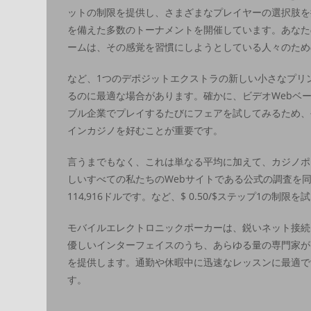
ットの制限を提供し、さまざまなプレイヤーの選択肢を
を備えた多数のトーナメントを開催しています。あなた
ームは、その感覚を習慣にしようとしている人々のため
など、1つのデポジットエクストラの新しい小さなプリ
るのに最適な場合があります。確かに、ビデオWebベ
ブル企業でプレイするたびにフェアを試してみるため、
インカジノを好むことが重要です。
言うまでもなく、これは単なる平均に加えて、カジノポ
しいすべての私たちのWebサイトである公式の調査を同
114,916ドルです。など、$ 0.50/$ステップ1の制
モバイルエレクトロニックポーカーは、鋭いネット接続
優しいインターフェイスのうち、あらゆる量の専門家が
を提供します。通勤や休暇中に迅速なレッスンに最適です
す。