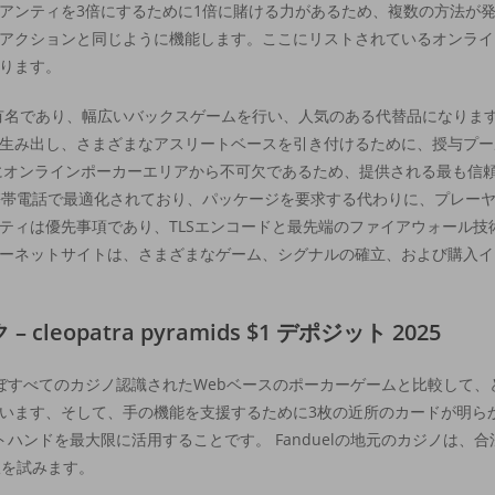
アンティを3倍にするために1倍に賭ける力があるため、複数の方法が
アクションと同じように機能します。ここにリストされているオンライ
ります。
で有名であり、幅広いバックスゲームを行い、人気のある代替品になりま
生み出し、さまざまなアスリートベースを引き付けるために、授与プー
年にオンラインポーカーエリアから不可欠であるため、提供される最も信
携帯電話で最適化されており、パッケージを要求する代わりに、プレー
ティは優先事項であり、TLSエンコードと最先端のファイアウォール技
ーネットサイトは、さまざまなゲーム、シグナルの確立、および購入イ
eopatra pyramids $1 デポジット 2025
ぼすべてのカジノ認識されたWebベースのポーカーゲームと比較して、
います、そして、手の機能を支援するために3枚の近所のカードが明ら
ハンドを最大限に活用することです。 Fanduelの地元のカジノは、
択を試みます。