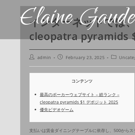
Elaine Gaude
インターネットでは、
cleopatra pyramid
admin
February 23, 2025
Uncate
コンテンツ
最高のポーカーウェブサイト – 総ランク –
cleopatra pyramids $1 デポジット 2025
優先ビデオゲーム
支払いは賃金ダイニングテーブルに依存し、500から