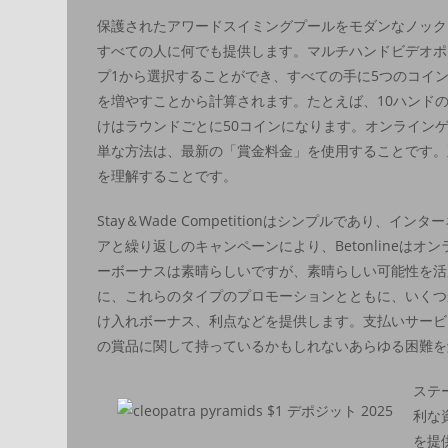
保護されたアワードスイミングプールをモダンなノック
すべての人に何でも提供します。マルチハンドビデオポ
プ1から選択することができ、すべての手に5つのコイ
を増やすことから計算されます。たとえば、10ハンド
けはラウンドごとに50コインになります。オンライン
単な方法は、最新の「賞金料金」を使用することです。
を理解することです。
Stay＆Wade Competitionはシンプルであ
アと繰り返しのキャンペーンにより、Betonlineは
ーボーナスは素晴らしいですが、素晴らしい可能性を活
に、これらのタイプのプロモーションとともに、いくつ
け入れボーナス、利点などを提供します。支払いサービ
の賞品に関して持っているかもしれないあらゆる困難を
ステ
利な
を提