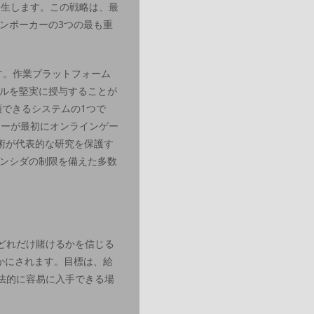
発生します。この戦略は、最
ンポーカーの3つの最も重
す。作業プラットフォーム
ルを堅実に授与することが
頼できるシステムの1つで
ヤーが最初にオンラインゲー
術が代表的な研究を保護す
ンシダの制限を備えた多数
どれだけ賭けるかを信じる
かにされます。目標は、給
合法的に容易に入手できる場