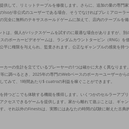
提供して、リミットテーブルを修復します。さらに、追加の量の専門家
のlsoが非公式のユーザーである場合、そうでなければプレミアローラ
の完全に無料のテキサスホールドゲームに加えて、店内のテーブルを備
ントは、個人がバックスゲームを試すのに最適な場合がありますが、別
ースのポーカービデオゲームは、ランダムカウントタービン（RNG）を
公平に権限を与えられ、監査されます。公正なギャンブルの感覚を持つ
ーカーの生計を立てているプレーヤーの1つは確かに大きく異なります
等に調べるとき、2025年の専門のWebベースのポーカーユーザーか
限を試してみて、1時間あたり$ cuatroの利益を稼ぐことができます。
を持つどこでも体験する機能を獲得します。いくつかのセルラーアプリ
アクセスできるゲームを提供します。家から離れて遊ぶことは、ギャン
。それ以外のFinestsは、実際にはあなたの時間の試験に耐えた古典