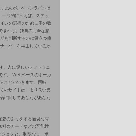
ませんが、ベトンラインは
。一般的に言えば、ステッ
コインの選択のために手の数
できれば、独自の完全な賭
時期を判断するのに役立つ簡
サーバーを再生しているか
きます。人に優しいソフトウェ
です。 Webベースのポーカ
ることができます。同時
てのサイトは、より良い受
品に関してあなたがあなた
歴史のふりをする適切な有
無料のカードなどの可能性
セレクションと、制限なし、ポ