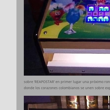
sobre ‘REAPOSTAR’ en primer lugar una próximo rond
donde los corazones colombianos se unen sobre exp