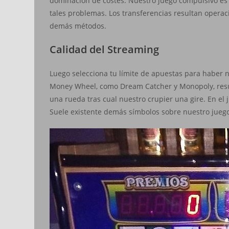
dominación de costes. Nuestro juego compulsivo es 
tales problemas. Los transferencias resultan opera
demás métodos.
Calidad del Streaming
Luego selecciona tu límite de apuestas para haber nú
Money Wheel, como Dream Catcher y Monopoly, resu
una rueda tras cual nuestro crupier una gire. En el
Suele existente demás símbolos sobre nuestro jueg