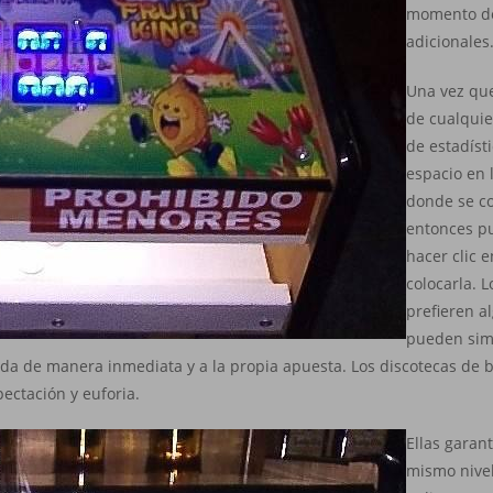
momento de
adicionales
Una vez que
de cualquie
de estadísti
espacio en 
donde se co
entonces p
hacer clic 
colocarla. 
prefieren a
pueden sim
a de manera inmediata y a la propia apuesta. Los discotecas de b
ectación y euforia.
Ellas garant
mismo nivel