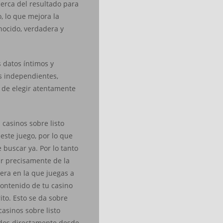
erca del resultado para
, lo que mejora la
nocido, verdadera y
 datos íntimos y
s independientes,
s de elegir atentamente
 casinos sobre listo
este juego, por lo que
 buscar ya. Por lo tanto
r precisamente de la
ra en la que juegas a
ontenido de tu casino
ito. Esto se da sobre
casinos sobre listo
idos directamente desde