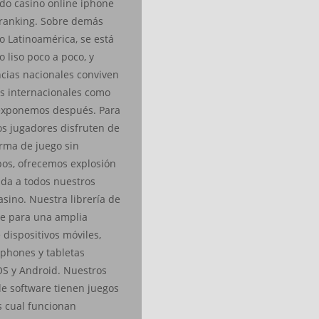
odo casino online iphone
 ranking. Sobre demás
o Latinoamérica, se está
liso poco a poco, y
encias nacionales conviven
as internacionales como
 exponemos después. Para
s jugadores disfruten de
rma de juego sin
os, ofrecemos explosión
da a todos nuestros
asino. Nuestra librería de
te para una amplia
 dispositivos móviles,
phones y tabletas
S y Android. Nuestros
e software tienen juegos
 cual funcionan