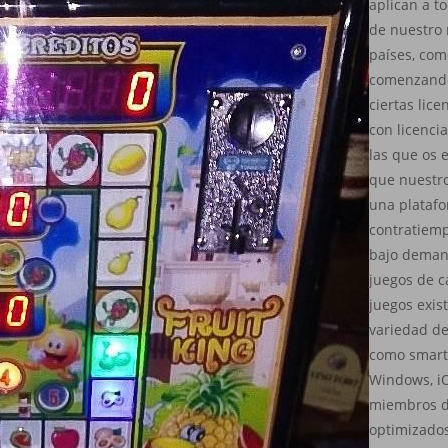
aplican a t
de nuestro
países, com
comenzando 
ciertas lic
con licenci
las que os
que nuestro
una platafo
contratiemp
bajo deman
juegos de c
juegos exis
variedad de
como smart
Windows, iO
miembros d
optimizados