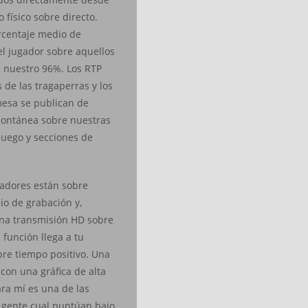
 físico sobre directo.
rcentaje medio de
el jugador sobre aquellos
 nuestro 96%. Los RTP
s de las tragaperras y los
mesa se publican de
ontánea sobre nuestras
uego y secciones de
adores están sobre
io de grabación y,
na transmisión HD sobre
 función llega a tu
bre tiempo positivo. Una
con una gráfica de alta
ara mí es una de las
 gente cual puntúan bajo