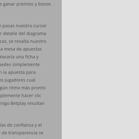
 ganar premios y bonos
.
 pasas nuestro cursor
r detalle del diagrama
cas, se resalta nuestro
la mesa de apuestas
locaría una ficha y
uedes simplemente
en la apuesta para
Los jugadores cual
lgún ritmo más pronto
plemente hacer clic
ingo Betplay resultan
ías de confianza y el
 de transparencia se