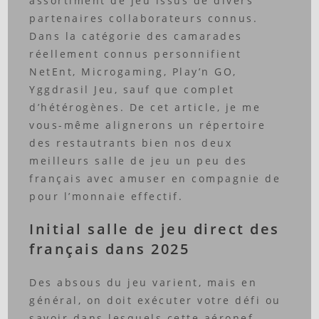
assortiment de jeu issus de divers
partenaires collaborateurs connus.
Dans la catégorie des camarades
réellement connus personnifient
NetEnt, Microgaming, Play’n GO,
Yggdrasil Jeu, sauf que complet
d’hétérogènes. De cet article, je me
vous-même alignerons un répertoire
des restautrants bien nos deux
meilleurs salle de jeu un peu des
français avec amuser en compagnie de
pour l’monnaie effectif.
Initial salle de jeu direct des
français dans 2025
Des absous du jeu varient, mais en
général, on doit exécuter votre défi ou
savoir dans lesquels cette aéronef