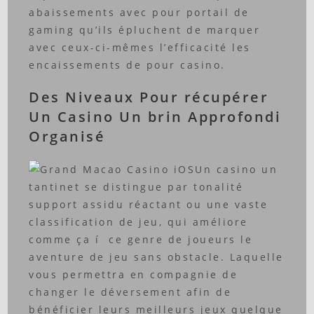
abaissements avec pour portail de
gaming qu’ils épluchent de marquer
avec ceux-ci-mêmes l’efficacité les
encaissements de pour casino.
Des Niveaux Pour récupérer
Un Casino Un brin Approfondi
Organisé
Un casino un
tantinet se distingue par tonalité
support assidu réactant ou une vaste
classification de jeu, qui améliore
comme ça í ce genre de joueurs le
aventure de jeu sans obstacle. Laquelle
vous permettra en compagnie de
changer le déversement afin de
bénéficier leurs meilleurs jeux quelque