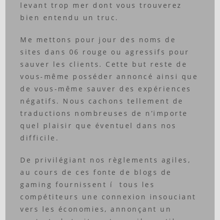
levant trop mer dont vous trouverez
bien entendu un truc.
Me mettons pour jour des noms de
sites dans 06 rouge ou agressifs pour
sauver les clients. Cette but reste de
vous-même posséder annoncé ainsi que
de vous-même sauver des expériences
négatifs. Nous cachons tellement de
traductions nombreuses de n’importe
quel plaisir que éventuel dans nos
difficile.
De privilégiant nos règlements agiles,
au cours de ces fonte de blogs de
gaming fournissent í tous les
compétiteurs une connexion insouciant
vers les économies, annonçant un