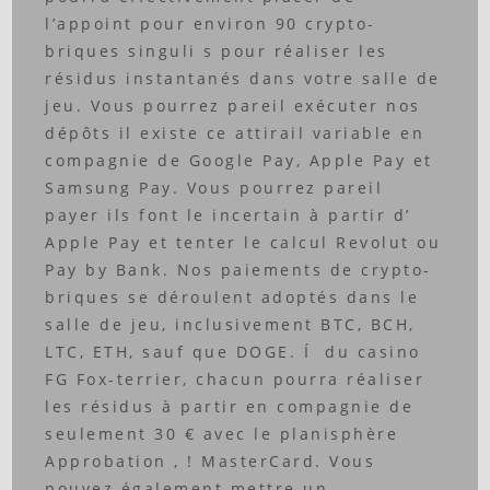
l’appoint pour environ 90 crypto-
briques singuli s pour réaliser les
résidus instantanés dans votre salle de
jeu. Vous pourrez pareil exécuter nos
dépôts il existe ce attirail variable en
compagnie de Google Pay, Apple Pay et
Samsung Pay. Vous pourrez pareil
payer ils font le incertain à partir d’
Apple Pay et tenter le calcul Revolut ou
Pay by Bank. Nos paiements de crypto-
briques se déroulent adoptés dans le
salle de jeu, inclusivement BTC, BCH,
LTC, ETH, sauf que DOGE. Í du casino
FG Fox-terrier, chacun pourra réaliser
les résidus à partir en compagnie de
seulement 30 € avec le planisphère
Approbation , ! MasterCard. Vous
pouvez également mettre un