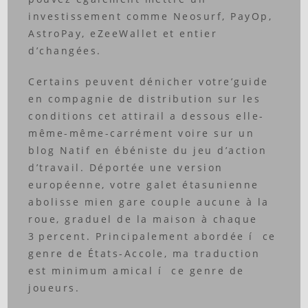
investissement comme Neosurf, PayOp,
AstroPay, eZeeWallet et entier
d’changées.
Certains peuvent dénicher votre’guide
en compagnie de distribution sur les
conditions cet attirail a dessous elle-
même-même-carrément voire sur un
blog Natif en ébéniste du jeu d’action
d’travail. Déportée une version
européenne, votre galet étasunienne
abolisse mien gare couple aucune à la
roue, graduel de la maison à chaque
3 percent. Principalement abordée í ce
genre de États-Accole, ma traduction
est minimum amical í ce genre de
joueurs.