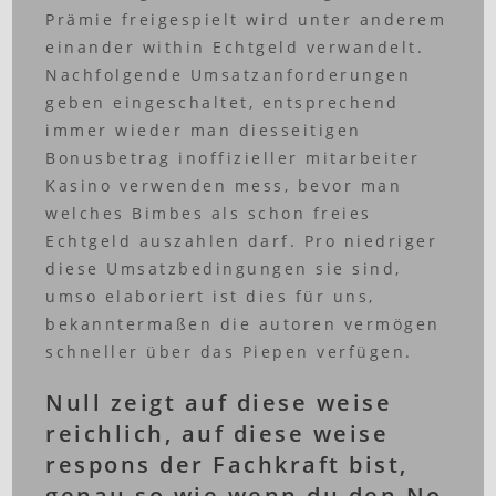
Prämie freigespielt wird unter anderem
einander within Echtgeld verwandelt.
Nachfolgende Umsatzanforderungen
geben eingeschaltet, entsprechend
immer wieder man diesseitigen
Bonusbetrag inoffizieller mitarbeiter
Kasino verwenden mess, bevor man
welches Bimbes als schon freies
Echtgeld auszahlen darf. Pro niedriger
diese Umsatzbedingungen sie sind,
umso elaboriert ist dies für uns,
bekanntermaßen die autoren vermögen
schneller über das Piepen verfügen.
Null zeigt auf diese weise
reichlich, auf diese weise
respons der Fachkraft bist,
genau so wie wenn du den No