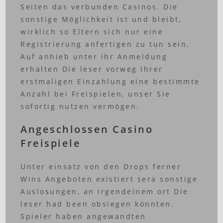
Seiten das verbunden Casinos. Die
sonstige Möglichkeit ist und bleibt,
wirklich so Eltern sich nur eine
Registrierung anfertigen zu tun sein.
Auf anhieb unter ihr Anmeldung
erhalten Die leser vorweg Ihrer
erstmaligen Einzahlung eine bestimmte
Anzahl bei Freispielen, unser Sie
sofortig nutzen vermögen.
Angeschlossen Casino
Freispiele
Unter einsatz von den Drops ferner
Wins Angeboten existiert sera sonstige
Auslosungen, an irgendeinem ort Die
leser had been obsiegen könnten.
Spieler haben angewandten