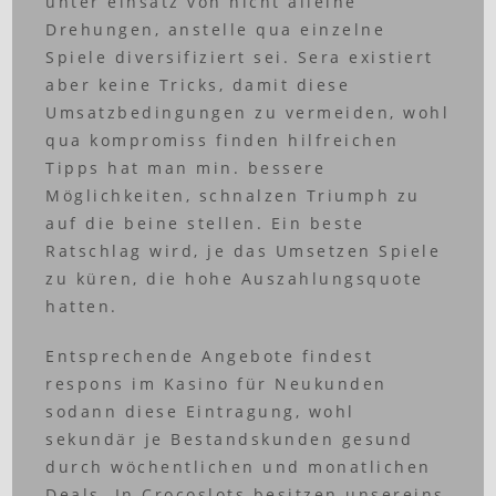
unter einsatz von nicht alleine
Drehungen, anstelle qua einzelne
Spiele diversifiziert sei. Sera existiert
aber keine Tricks, damit diese
Umsatzbedingungen zu vermeiden, wohl
qua kompromiss finden hilfreichen
Tipps hat man min. bessere
Möglichkeiten, schnalzen Triumph zu
auf die beine stellen. Ein beste
Ratschlag wird, je das Umsetzen Spiele
zu küren, die hohe Auszahlungsquote
hatten.
Entsprechende Angebote findest
respons im Kasino für Neukunden
sodann diese Eintragung, wohl
sekundär je Bestandskunden gesund
durch wöchentlichen und monatlichen
Deals. In Crocoslots besitzen unsereins