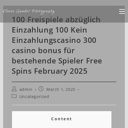
Elaine Gaudet Photography
100 Freispiele abzüglich
Einzahlung 100 Kein
Einzahlungscasino 300
casino bonus für
bestehende Spieler Free
Spins February 2025
admin
March 1, 2025
Uncategorized
Content