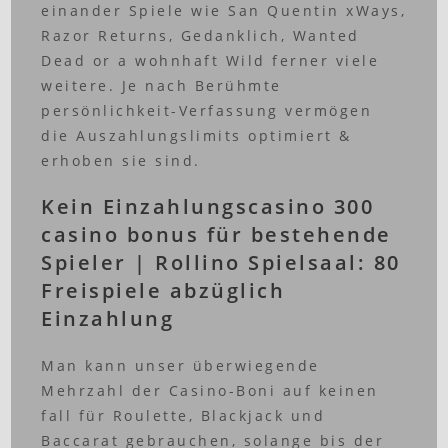
einander Spiele wie San Quentin xWays,
Razor Returns, Gedanklich, Wanted
Dead or a wohnhaft Wild ferner viele
weitere. Je nach Berühmte
persönlichkeit-Verfassung vermögen
die Auszahlungslimits optimiert &
erhoben sie sind.
Kein Einzahlungscasino 300
casino bonus für bestehende
Spieler | Rollino Spielsaal: 80
Freispiele abzüglich
Einzahlung
Man kann unser überwiegende
Mehrzahl der Casino-Boni auf keinen
fall für Roulette, Blackjack und
Baccarat gebrauchen, solange bis der