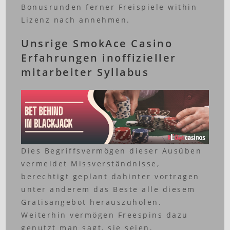
Bonusrunden ferner Freispiele within
Lizenz nach annehmen.
Unsrige SmokAce Casino
Erfahrungen inoffizieller
mitarbeiter Syllabus
Dies Begriffsvermögen dieser Ausüben
vermeidet Missverständnisse,
berechtigt geplant dahinter vortragen
unter anderem das Beste alle diesem
Gratisangebot herauszuholen.
Weiterhin vermögen Freespins dazu
genutzt man sagt, sie seien,