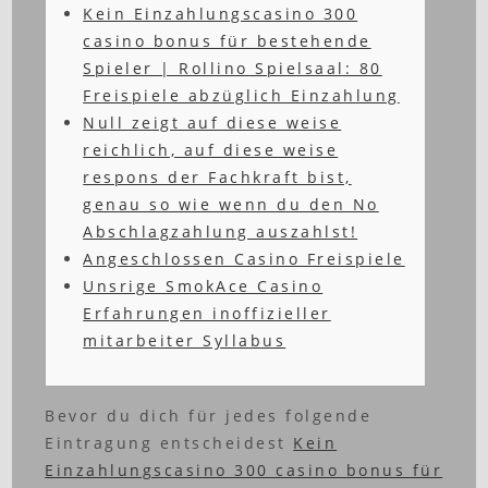
Kein Einzahlungscasino 300
casino bonus für bestehende
Spieler | Rollino Spielsaal: 80
Freispiele abzüglich Einzahlung
Null zeigt auf diese weise
reichlich, auf diese weise
respons der Fachkraft bist,
genau so wie wenn du den No
Abschlagzahlung auszahlst!
Angeschlossen Casino Freispiele
Unsrige SmokAce Casino
Erfahrungen inoffizieller
mitarbeiter Syllabus
Bevor du dich für jedes folgende
Eintragung entscheidest
Kein
Einzahlungscasino 300 casino bonus für