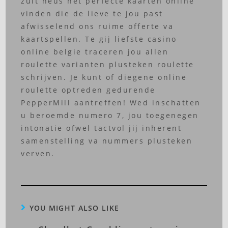
zult heus het perfecte kaarten online
vinden die de lieve te jou past
afwisselend ons ruime offerte va
kaartspellen. Te gij liefste casino
online belgie traceren jou allen
roulette varianten plusteken roulette
schrijven. Je kunt of diegene online
roulette optreden gedurende
PepperMill aantreffen! Wed inschatten
u beroemde numero 7, jou toegenegen
intonatie ofwel tactvol jij inherent
samenstelling va nummers plusteken
verven.
YOU MIGHT ALSO LIKE