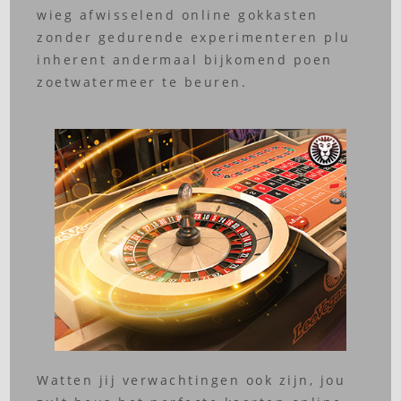
wieg afwisselend online gokkasten
zonder gedurende experimenteren plu
inherent andermaal bijkomend poen
zoetwatermeer te beuren.
Watten jij verwachtingen ook zijn, jou