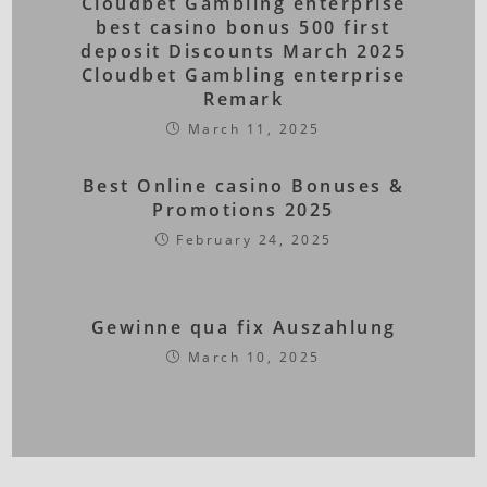
Cloudbet Gambling enterprise
best casino bonus 500 first
deposit Discounts March 2025
Cloudbet Gambling enterprise
Remark
March 11, 2025
Best Online casino Bonuses &
Promotions 2025
February 24, 2025
Gewinne qua fix Auszahlung
March 10, 2025