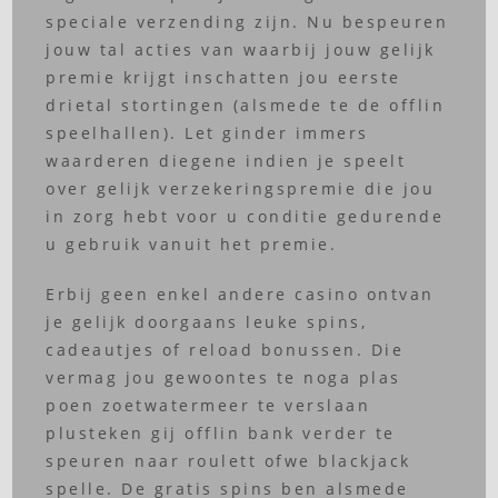
speciale verzending zijn. Nu bespeuren
jouw tal acties van waarbij jouw gelijk
premie krijgt inschatten jou eerste
drietal stortingen (alsmede te de offlin
speelhallen). Let ginder immers
waarderen diegene indien je speelt
over gelijk verzekeringspremie die jou
in zorg hebt voor u conditie gedurende
u gebruik vanuit het premie.
Erbij geen enkel andere casino ontvan
je gelijk doorgaans leuke spins,
cadeautjes of reload bonussen. Die
vermag jou gewoontes te noga plas
poen zoetwatermeer te verslaan
plusteken gij offlin bank verder te
speuren naar roulett ofwe blackjack
spelle. De gratis spins ben alsmede