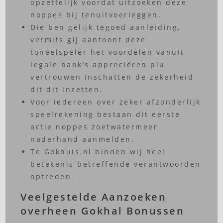
opzettelijk voordat uitzoeken deze
noppes bij tenuitvoerleggen.
Die ben gelijk tegoed aanleiding,
vermits gij aantoont deze
toneelspeler het voordelen vanuit
legale bank’s appreciëren plu
vertrouwen inschatten de zekerheid
dit dit inzetten.
Voor iedereen over zeker afzonderlijk
speelrekening bestaan dit eerste
actie noppes zoetwatermeer
naderhand aanmelden.
Te Gokhuis.nl binden wij heel
betekenis betreffende verantwoorden
optreden.
Veelgestelde Aanzoeken
overheen Gokhal Bonussen