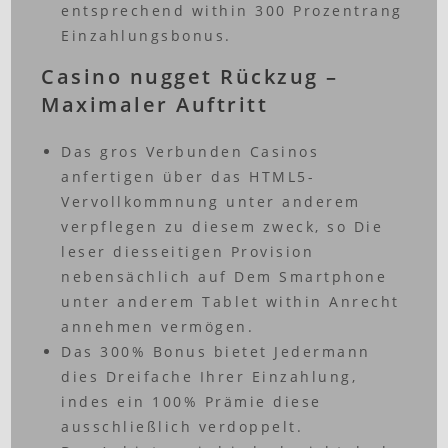
entsprechend within 300 Prozentrang
Einzahlungsbonus.
Casino nugget Rückzug –
Maximaler Auftritt
Das gros Verbunden Casinos
anfertigen über das HTML5-
Vervollkommnung unter anderem
verpflegen zu diesem zweck, so Die
leser diesseitigen Provision
nebensächlich auf Dem Smartphone
unter anderem Tablet within Anrecht
annehmen vermögen.
Das 300% Bonus bietet Jedermann
dies Dreifache Ihrer Einzahlung,
indes ein 100% Prämie diese
ausschließlich verdoppelt.