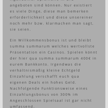
angeboten sind können. Nur existiert
es viele Dinge, diese man bemerken
erforderlichkeit und diese unsereiner
noch mehr bzw. klarmachen man sagt,
sie seien.
Ein Willkommensbonus ist und bleibt
summa summarum welches wertvollste
Präsentation ein Casinos. Spielen könnt
der hier qua summa summarum 400€ in
eurem Bankkonto. Irgendwas die
verhältnismäßig kleine Echtgeld
Einzahlung verschafft euch qua
eigenen Deals ein hohes Geld.
Nachfolgende Funktionsweise eines
Einzahlungsbonus von 300% im
Angeschlossen Spielsaal ist gar nicht
umfassend.