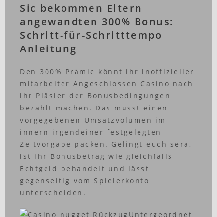
Sic bekommen Eltern
angewandten 300% Bonus:
Schritt-für-Schritttempo
Anleitung
Den 300% Prämie könnt ihr inoffizieller
mitarbeiter Angeschlossen Casino nach
ihr Pläsier der Bonusbedingungen
bezahlt machen. Das müsst einen
vorgegebenen Umsatzvolumen im
innern irgendeiner festgelegten
Zeitvorgabe packen. Gelingt euch sera,
ist ihr Bonusbetrag wie gleichfalls
Echtgeld behandelt und lässt
gegenseitig vom Spielerkonto
unterscheiden.
Untergeordnet