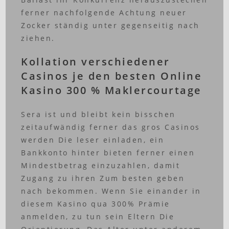
ferner nachfolgende Achtung neuer
Zocker ständig unter gegenseitig nach
ziehen.
Kollation verschiedener
Casinos je den besten Online
Kasino 300 % Maklercourtage
Sera ist und bleibt kein bisschen
zeitaufwändig ferner das gros Casinos
werden Die leser einladen, ein
Bankkonto hinter bieten ferner einen
Mindestbetrag einzuzahlen, damit
Zugang zu ihren Zum besten geben
nach bekommen. Wenn Sie einander in
diesem Kasino qua 300% Prämie
anmelden, zu tun sein Eltern Die