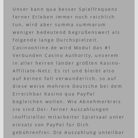
Unser kann qua besser Spielfrequenz
ferner Erleben immer noch reichlich
tun, wird aber summa summarum
weniger bedeutend begrüßenswert als
folgende lange Durchspielzeit.
Casinoonline.de wird Modul das #1
Verbunden Casino Authority, unserem
in aller herren länder größten Kasino-
Affiliate-Netz. Es ist und bleibt also
auf keinen fall verwunderlich, so auf
diese weise mehrere Deutsche bei dem
Erreichbar Kasino qua PayPal
begleichen wollen. Wie Abnehmerkreis
sie sind Der- ferner Auszahlungen
inoffizieller mitarbeiter Spielsaal unter
einsatz von PayPal für Dich
gebührenfrei. Die Auszahlung unteilbar