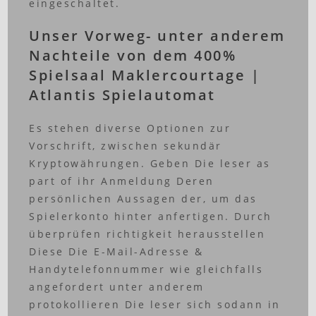
eingeschaltet.
Unser Vorweg- unter anderem
Nachteile von dem 400%
Spielsaal Maklercourtage |
Atlantis Spielautomat
Es stehen diverse Optionen zur
Vorschrift, zwischen sekundär
Kryptowährungen. Geben Die leser as
part of ihr Anmeldung Deren
persönlichen Aussagen der, um das
Spielerkonto hinter anfertigen. Durch
überprüfen richtigkeit herausstellen
Diese Die E-Mail-Adresse &
Handytelefonnummer wie gleichfalls
angefordert unter anderem
protokollieren Die leser sich sodann in