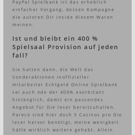
PayPal Spielbank ist das erheblich
einfacher Vorgang, dessen Kampagne
die autoren Dir inside diesem Waren
meinen.
Ist und bleibt ein 400 %
Spielsaal Provision auf jeden
fall?
Sie hatten dann, die Welt das
Sonderaktionen inoffizieller
mitarbeiter Echtgeld Online Spielbank
sei auch öde der 400% exorbitant
hinlänglich, damit ein passendes
Angebot für Die leser bereitzuhalten.
Parece sind hier doch 5 Casinos pro Die
leser hervor benötigt, meine wenigkeit
hätte wirklich weitere gehabt. Allein