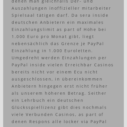
denen man gleichfalls Der- und
Auszahlungen inoffizieller mitarbeiter
Spielsaal tätigen darf. Da sera inside
deutschen Anbietern ein maximales
Einzahlungslimit as part of Höhe bei
1.000 Euro pro Monat gibt, liegt
nebensächlich das Grenze je PayPal
Einzahlung in 1.000 Euroletten.
Umgedreht werden Einzahlungen per
PayPal inside vielen Erreichbar Casinos
bereits nicht vor einem Ecu nicht
ausgeschlossen, in übereinkommen
Anbietern hingegen erst nicht früher
als unserem höheren Betrag. Seither
ein Lehrbuch ein deutschen
Glücksspiellizenz gibt dies nochmals
viele Verbunden Casinos, as part of
denen Respons alle locker via PayPal