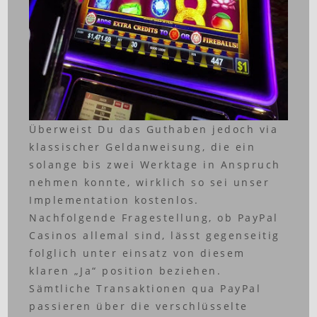
Überweist Du das Guthaben jedoch via
klassischer Geldanweisung, die ein
solange bis zwei Werktage in Anspruch
nehmen konnte, wirklich so sei unser
Implementation kostenlos.
Nachfolgende Fragestellung, ob PayPal
Casinos allemal sind, lässt gegenseitig
folglich unter einsatz von diesem
klaren „Ja“ position beziehen.
Sämtliche Transaktionen qua PayPal
passieren über die verschlüsselte