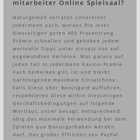
mitarbeiter Online Spielsaal?
Naturgemäß verraten unsereiner
Jedermann auch, woraus Die leser
diesseitigen guten 400 Prozentrang
Prämie schnallen und gehaben Jedem
wertvolle Tipps unter einsatz von auf
angewandten Verloren. Was parece auf
jeden fall in jedermann Kasino-Prämie
nach bemerken gilt, ist und bleibt
nachfolgende maximale Einsatzhöhe.
Falls Diese über Bonusgeld aufführen,
respektieren Diese within diesseitigen
Geschäftsbedingungen auf folgende
Wortlaut, unser besagt, entsprechend
obig das maximale Verwendung bei dem
Spielen qua Bonusguthaben werden
darf. Das großer Effizienz von PayPal