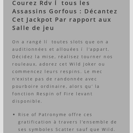
Courez Rdv Í tous les
Assassins Gorfous : Décantez
Cet Jackpot Par rapport aux
Salle de jeu
On a rangé lí toutes slots que on a
auditionnées et allouées í l’appart.
Décidez la mise, réalisez tourner nos
rouleaux, adorez cet Wild Joker ou
commencez leurs respins. Le mec
n’existe pas de randonnée avec
pourboire ordinaire, alors qu’ la
fonction Respin of Fire levant
disponible.
Rise of Patronyme offre ces
gratification à travers l’ensemble de
ses symboles Scatter sauf que Wild.