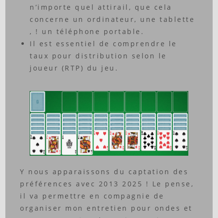
n’importe quel attirail, que cela
concerne un ordinateur, une tablette
, ! un téléphone portable.
Il est essentiel de comprendre le
taux pour distribution selon le
joueur (RTP) du jeu.
Y nous apparaissons du captation des
préférences avec 2013 2025 ! Le pense,
il va permettre en compagnie de
organiser mon entretien pour ondes et