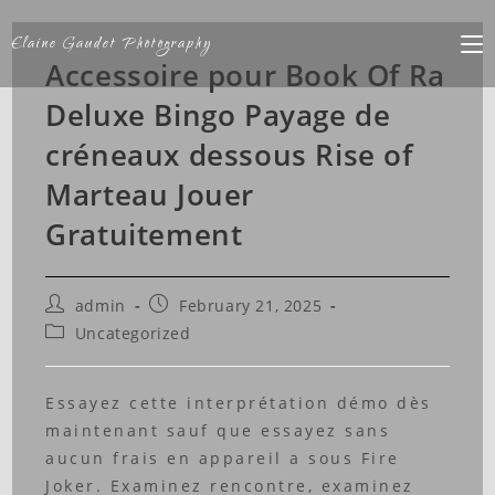
Elaine Gaudet Photography
Accessoire pour Book Of Ra
Deluxe Bingo Payage de
créneaux dessous Rise of
Marteau Jouer
Gratuitement
admin
February 21, 2025
Uncategorized
Essayez cette interprétation démo dès
maintenant sauf que essayez sans
aucun frais en appareil a sous Fire
Joker. Examinez rencontre, examinez