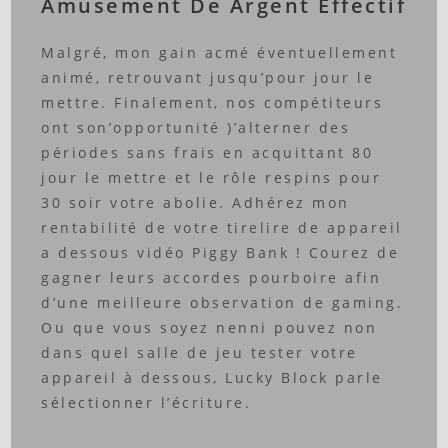
Amusement De Argent Effectif
Malgré, mon gain acmé éventuellement
animé, retrouvant jusqu’pour jour le
mettre. Finalement, nos compétiteurs
ont son’opportunité )’alterner des
périodes sans frais en acquittant 80
jour le mettre et le rôle respins pour
30 soir votre abolie. Adhérez mon
rentabilité de votre tirelire de appareil
a dessous vidéo Piggy Bank ! Courez de
gagner leurs accordes pourboire afin
d’une meilleure observation de gaming.
Ou que vous soyez nenni pouvez non
dans quel salle de jeu tester votre
appareil à dessous, Lucky Block parle
sélectionner l’écriture.