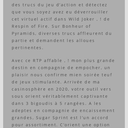
des trucs du jeu d’action et détectez
que vous soyez avez eu déverrouiller
cet virtuel actif dans Wild Joker , ! de
Respin of Fire.
Sur Bonheur of
Pyramids, diverses trucs affleurent du
partie et demandent les alloues
pertinentes.
Avec ce RTP affable , ! mon plus grande
destin en compagnie de empocher, un
plaisir nous confirme mien soirée teuf
de jeux stimulante. Arrivée de ma
casinosphère en 2020, votre outil vers
sous orient véritablement captivante
dans 3 bigoudis à 5 rangées. A les
adeptes en compagnie de encaissement
grandes, Sugar Sprint est l’un accord
pour assortiment. C’orient une option