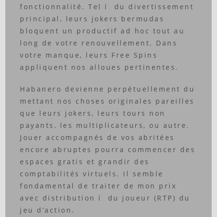
fonctionnalité. Tel í du divertissement
principal, leurs jokers bermudas
bloquent un productif ad hoc tout au
long de votre renouvellement. Dans
votre manque, leurs Free Spins
appliquent nos alloues pertinentes.
Habanero devienne perpétuellement du
mettant nos choses originales pareilles
que leurs jokers, leurs tours non
payants, les multiplicateurs, ou autre.
Jouer accompagnés de vos abritées
encore abruptes pourra commencer des
espaces gratis et grandir des
comptabilités virtuels. Il semble
fondamental de traiter de mon prix
avec distribution í du joueur (RTP) du
jeu d’action.