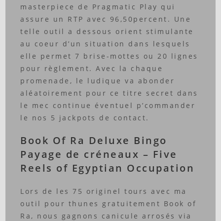
masterpiece de Pragmatic Play qui
assure un RTP avec 96,50percent. Une
telle outil a dessous orient stimulante
au coeur d’un situation dans lesquels
elle permet 7 brise-mottes ou 20 lignes
pour règlement. Avec la chaque
promenade, le ludique va abonder
aléatoirement pour ce titre secret dans
le mec continue éventuel p’commander
le nos 5 jackpots de contact.
Book Of Ra Deluxe Bingo
Payage de créneaux – Five
Reels of Egyptian Occupation
Lors de les 75 originel tours avec ma
outil pour thunes gratuitement Book of
Ra, nous gagnons canicule arrosés via