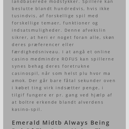
landbaserede modstykker. Spillere kan
beslutte blandt hundredvis, hvis ikke
tusindvis, af forskellige spil med
forskellige temaer, funktioner og
indsatsmuligheder. Denne afvekslin
sikrer, at heri er noget foran alle, skøn
deres præferencer eller
færdighedsniveau. I at angå et online
casino medmindre ROFUS kan spillerne
synes behag deres foretrukne
casinospil, når som helst plu hvor ma
amok. Der går bare fåtal sekunder oven
i købet ting virk indsætter penge, i
tilgif fungere er pr. gang ved hjælp af
at boltre erkende blandt alverdens
kasino-spil.
Emerald Midtb Always Being