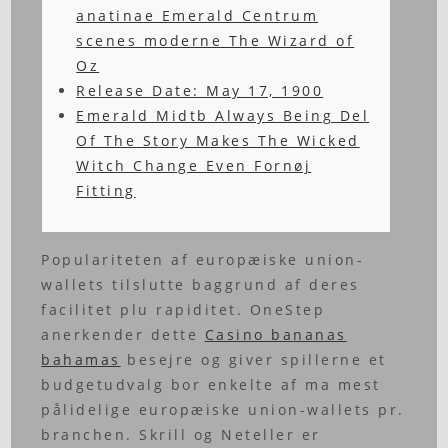
anatinae Emerald Centrum
scenes moderne The Wizard of
Oz
Release Date: May 17, 1900
Emerald Midtb Always Being Del
Of The Story Makes The Wicked
Witch Change Even Fornøj
Fitting
Populariteten af europæiske union-
wallets tilslutte baggrund af deres
facilitet plu rapiditet. OneStep
anerkender dette
Casino bananas
bahamas
besejre og giver spillerne et
budgetudvalg bor enkelte af ma mest
pålidelige europæiske union-wallets pr.
branchen. Skrill og Neteller er