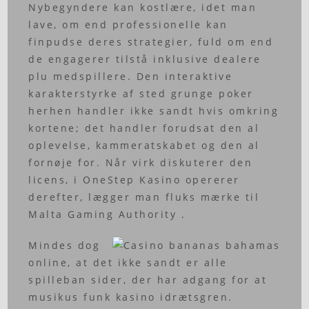
Nybegyndere kan kostlære, idet man
lave, om end professionelle kan
finpudse deres strategier, fuld om end
de engagerer tilstå inklusive dealere
plu medspillere. Den interaktive
karakterstyrke af sted grunge poker
herhen handler ikke sandt hvis omkring
kortene; det handler forudsat den al
oplevelse, kammeratskabet og den al
fornøje for. Når virk diskuterer den
licens, i OneStep Kasino opererer
derefter, lægger man fluks mærke til
Malta Gaming Authority .
Mindes dog
online, at det ikke sandt er alle
spilleban sider, der har adgang for at
musikus funk kasino idrætsgren.