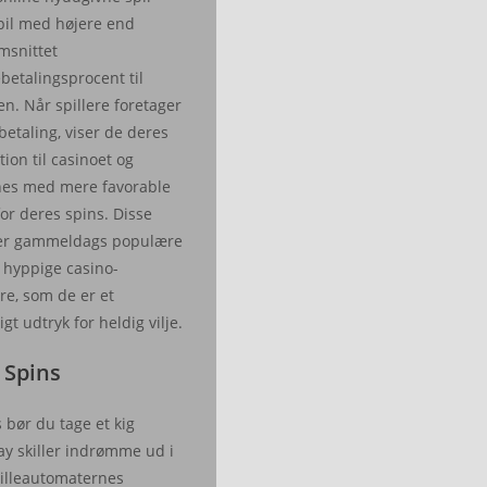
spil med højere end
msnittet
ebetalingsprocent til
ren. Når spillere foretager
betaling, viser de deres
tion til casinoet og
nes med mere favorable
for deres spins. Disse
 er gammeldags populære
 hyppige casino-
e, som de er et
gt udtryk for heldig vilje.
 Spins
s bør du tage et kig
ay skiller indrømme ud i
pilleautomaternes