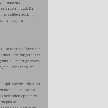
t og fremmest
res bedste tilbud. De
får spillere adskillig
spins i dag fra
til, at udstrakt fravælger
CasinoGuide fungerer i et
 tilbud. I at bruge vores
n til vores rangliste
ine spil. Således sikrer du
en indbetaling, casino
du hele tiden opdateret
arbejdet af
 casino bonusser fordi