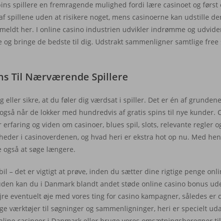
pins spillere en fremragende mulighed fordi lære casinoet og førs
 af spillene uden at risikere noget, mens casinoerne kan udstille de
meldt her. I online casino industrien udvikler indrømme og udvider, 
 og bringe de bedste til dig. Udstrakt sammenligner samtlige free 
ins Til Nærværende Spillere
eller sikre, at du føler dig værdsat i spiller. Det er én af grundene 
også når de lokker med hundredvis af gratis spins til nye kunder. 
erfaring og viden om casinoer, blues spil, slots, relevante regler og
der i casinoverdenen, og hvad heri er ekstra hot op nu. Med hensy
 også at søge længere.
 bil – det er vigtigt at prøve, inden du sætter dine rigtige penge onl
. Foruden kan du i Danmark blandt andet støde online casino bonus ud
 eventuelt øje med vores ting for casino kampagner, således er 
ige værktøjer til søgninger og sammenligninger, heri er specielt ud
line casinoer i Danmark eller bruge vores omsætningsberegner til