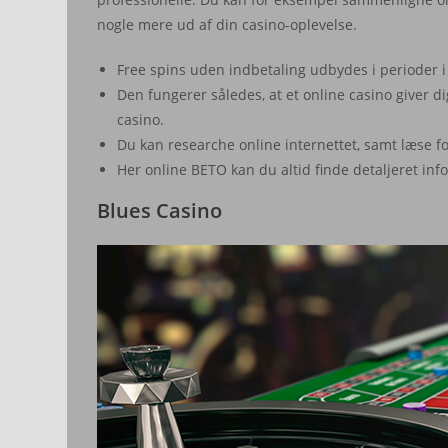
nogle mere ud af din casino-oplevelse.
Free spins uden indbetaling udbydes i perioder i 
Den fungerer således, at et online casino giver di
casino.
Du kan researche online internettet, samt læse fo
Her online BETO kan du altid finde detaljeret inf
Blues Casino