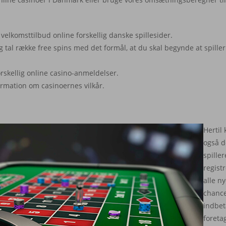
velkomsttilbud online forskellig danske spillesider.
g tal række free spins med det formål, at du skal begynde at spille
rskellig online casino-anmeldelser.
ormation om casinoernes vilkår.
Hertil
også d
spille
registr
alle ny
chance
indbet
foreta