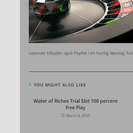
casinoer tilbyder også PayPal i en hurtig løsning, hv
YOU MIGHT ALSO LIKE
Water of Riches Trial Slot 100 percent
free Play
March 8, 2025