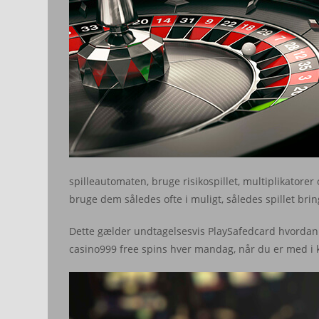
spilleautomaten, bruge risikospillet, multiplikatore
bruge dem således ofte i muligt, således spillet br
Dette gælder undtagelsesvis PlaySafedcard hvordan g
casino999 free spins hver mandag, når du er med i kl