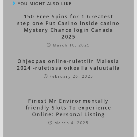
YOU MIGHT ALSO LIKE
150 Free Spins for 1 Greatest
step one Put Casino inside casino
Mystery Chance login Canada
2025
March 10, 2025
Ohjeopas online-rulettiin Malesia
2024 -ruletissa oikealla valuutalla
February 26, 2025
Finest Mr Environmentally
friendly Slots To experience
Online: Personal Listing
March 4, 2025