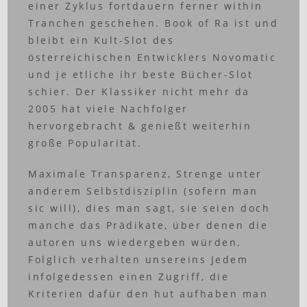
einer Zyklus fortdauern ferner within
Tranchen geschehen. Book of Ra ist und
bleibt ein Kult-Slot des
österreichischen Entwicklers Novomatic
und je etliche ihr beste Bücher-Slot
schier. Der Klassiker nicht mehr da
2005 hat viele Nachfolger
hervorgebracht & genießt weiterhin
große Popularität.
Maximale Transparenz, Strenge unter
anderem Selbstdisziplin (sofern man
sic will), dies man sagt, sie seien doch
manche das Prädikate, über denen die
autoren uns wiedergeben würden.
Folglich verhalten unsereins Jedem
infolgedessen einen Zugriff, die
Kriterien dafür den hut aufhaben man