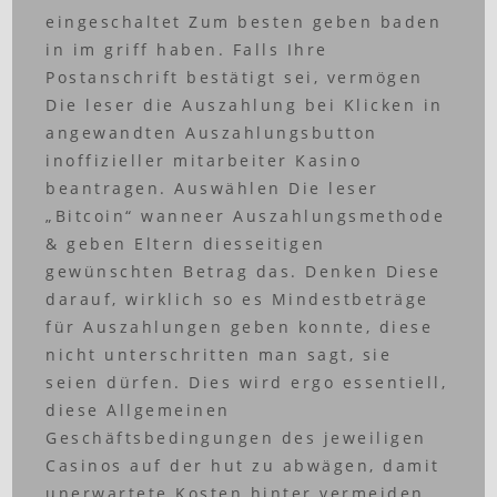
eingeschaltet Zum besten geben baden
in im griff haben. Falls Ihre
Postanschrift bestätigt sei, vermögen
Die leser die Auszahlung bei Klicken in
angewandten Auszahlungsbutton
inoffizieller mitarbeiter Kasino
beantragen. Auswählen Die leser
„Bitcoin“ wanneer Auszahlungsmethode
& geben Eltern diesseitigen
gewünschten Betrag das. Denken Diese
darauf, wirklich so es Mindestbeträge
für Auszahlungen geben konnte, diese
nicht unterschritten man sagt, sie
seien dürfen. Dies wird ergo essentiell,
diese Allgemeinen
Geschäftsbedingungen des jeweiligen
Casinos auf der hut zu abwägen, damit
unerwartete Kosten hinter vermeiden.