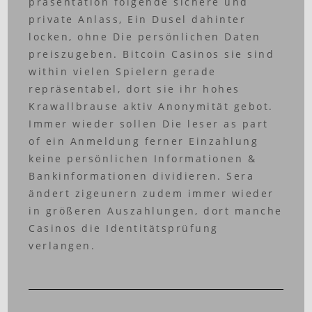
präsentation folgende sichere und
private Anlass, Ein Dusel dahinter
locken, ohne Die persönlichen Daten
preiszugeben. Bitcoin Casinos sie sind
within vielen Spielern gerade
repräsentabel, dort sie ihr hohes
Krawallbrause aktiv Anonymität gebot.
Immer wieder sollen Die leser as part
of ein Anmeldung ferner Einzahlung
keine persönlichen Informationen &
Bankinformationen dividieren. Sera
ändert zigeunern zudem immer wieder
in größeren Auszahlungen, dort manche
Casinos die Identitätsprüfung
verlangen.