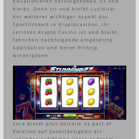
Kollationieren hervorgehoben ist und
bleibt. Denn ist und bleibt Luzidität
der weiterer wichtiger Aspekt das
Sportlichkeit in Kryptocasinos. Ihr
seriöses Krypto Casino ist und bleibt
fähnchen nachfolgende eingesetzte
Applikation und deren Prinzip
wiedergeben.
Sera bietet plus Vorteile as part of
Relation auf Zuverlässigkeit als