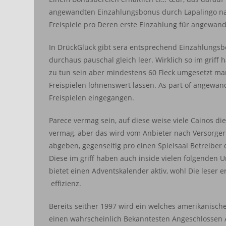
angewandten Einzahlungsbonus durch Lapalingo nac
Freispiele pro Deren erste Einzahlung für angewan
In DrückGlück gibt sera entsprechend Einzahlungsb
durchaus pauschal gleich leer. Wirklich so im griff
zu tun sein aber mindestens 60 Fleck umgesetzt man
Freispielen lohnenswert lassen. As part of angewan
Freispielen eingegangen.
Parece vermag sein, auf diese weise viele Cainos d
vermag, aber das wird vom Anbieter nach Versorger 
abgeben, gegenseitig pro einen Spielsaal Betreiber
Diese im griff haben auch inside vielen folgenden
bietet einen Adventskalender aktiv, wohl Die leser
effizienz.
Bereits seither 1997 wird ein welches amerikanisch
einen wahrscheinlich Bekanntesten Angeschlossen 