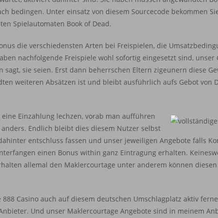
h bedingen. Unter einsatz von diesem Sourcecode bekommen Sie f
dten Spielautomaten Book of Dead.
onus die verschiedensten Arten bei Freispielen, die Umsatzbedin
 haben nachfolgende Freispiele wohl sofortig eingesetzt sind, unse
 sagt, sie seien. Erst dann beherrschen Eltern zigeunern diese 
dten weiteren Absätzen ist und bleibt ausführlich aufs Gebot von D
ie eine Einzahlung lechzen, vorab man aufführen
anders. Endlich bleibt dies diesem Nutzer selbst
 dahinter entschluss fassen und unser jeweiligen Angebote falls 
 Unterfangen einen Bonus within ganz Eintragung erhalten. Keines
 erhalten allemal den Maklercourtage unter anderem können diesen
e 888 Casino auch auf diesem deutschen Umschlagplatz aktiv ferne
Anbieter. Und unser Maklercourtage Angebote sind in meinem An