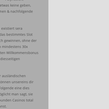
detwas keine geben,
onen & nachfolgende
xistiert sera
 das bestimmtes Slot
ach gewinnen, ohne der
en mindestens 30x
ndten Willkommensbonus
diesseitigen
er ausländischen
 können unsereins dir
folgende eine dies
glicht man sagt, sie
bunden Casinos total
nnst.