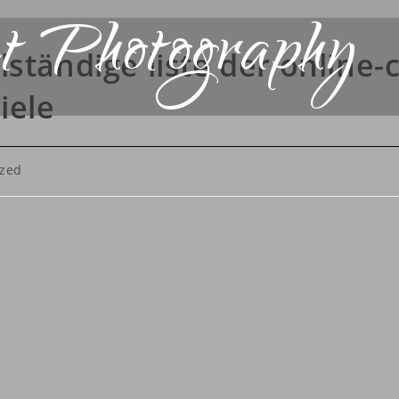
t Photography
ständige liste der online-
iele
ized