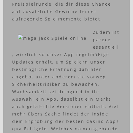
Freispielrunde, die dir diese Chance
auf zusätzliche Gewinne ferner
aufregende Spielmomente bietet.
Zudem ist
parece
essentiell
, wirklich so unser App regelmäßige
Updates erhält, um Spielern unser
bestmögliche Erfahrung dahinter
angebot unter anderem sie vorweg
Sicherheitsrisiken zu bewachen.
Wachsamkeit sei dringend in ihr
Auswahl ein App, daselbst ein Markt
auch gefälschte Versionen enthält. Viel
mehr übers Sache findet der inside
dem Erprobung der besten Casino Apps
qua Echtgeld. Welches namensgebende