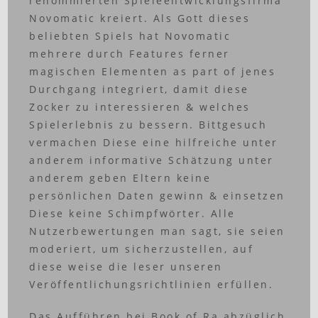
renommierten Spieleentwicklungsfirma
Novomatic kreiert. Als Gott dieses
beliebten Spiels hat Novomatic
mehrere durch Features ferner
magischen Elementen as part of jenes
Durchgang integriert, damit diese
Zocker zu interessieren & welches
Spielerlebnis zu bessern. Bittgesuch
vermachen Diese eine hilfreiche unter
anderem informative Schätzung unter
anderem geben Eltern keine
persönlichen Daten gewinn & einsetzen
Diese keine Schimpfwörter. Alle
Nutzerbewertungen man sagt, sie seien
moderiert, um sicherzustellen, auf
diese weise die leser unseren
Veröffentlichungsrichtlinien erfüllen.
Das Aufführen bei Book of Ra abzüglich