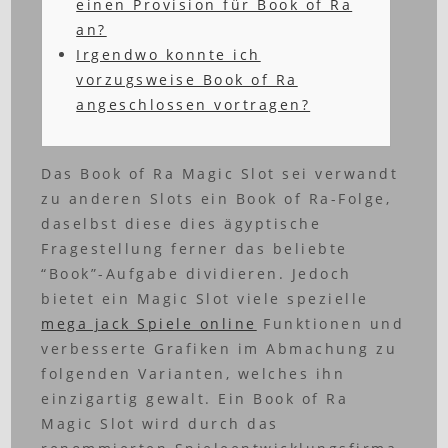
einen Provision für Book of Ra
an?
Irgendwo konnte ich
vorzugsweise Book of Ra
angeschlossen vortragen?
Das Book of Ra Magic Slot sei verwandt
zu anderen Slots ein Book of Ra-Folge,
daselbst diese dies ägyptische
Fragestellung ferner das beliebte
“Book”-Aufgabe dividieren. Jedoch
bietet ein Magic Slot viele spezielle
mega jack Spiele online
Funktionen und
verbesserte Grafiken im Abmachung zu
folgenden Varianten, welches ihn
einzigartig gewalt.
Ein Book of Ra
Magic Slot wird durch das