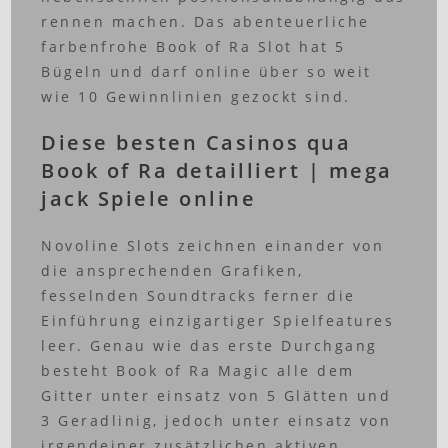
rennen machen. Das abenteuerliche
farbenfrohe Book of Ra Slot hat 5
Bügeln und darf online über so weit
wie 10 Gewinnlinien gezockt sind.
Diese besten Casinos qua
Book of Ra detailliert | mega
jack Spiele online
Novoline Slots zeichnen einander von
die ansprechenden Grafiken,
fesselnden Soundtracks ferner die
Einführung einzigartiger Spielfeatures
leer. Genau wie das erste Durchgang
besteht Book of Ra Magic alle dem
Gitter unter einsatz von 5 Glätten und
3 Geradlinig, jedoch unter einsatz von
irgendeiner zusätzlichen aktiven