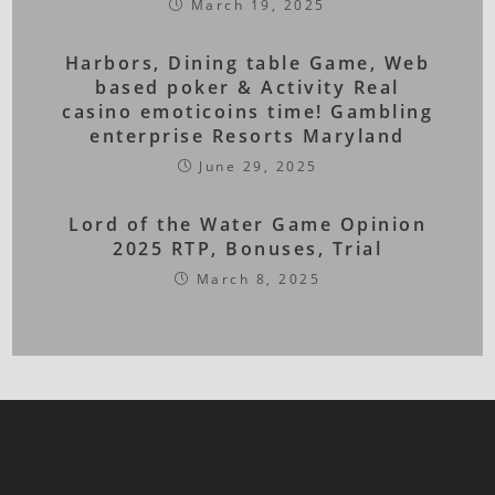
March 19, 2025
Harbors, Dining table Game, Web
based poker & Activity Real
casino emoticoins time! Gambling
enterprise Resorts Maryland
June 29, 2025
Lord of the Water Game Opinion
2025 RTP, Bonuses, Trial
March 8, 2025