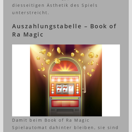
diesseitigen Ästhetik des Spiels
unterstreicht.
Auszahlungstabelle – Book of
Ra Magic
Damit beim Book of Ra Magic
Spielautomat dahinter bleiben, sie sind