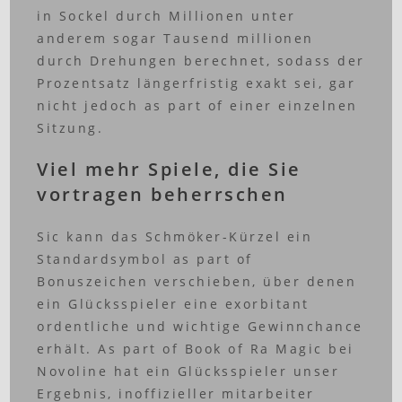
in Sockel durch Millionen unter
anderem sogar Tausend millionen
durch Drehungen berechnet, sodass der
Prozentsatz längerfristig exakt sei, gar
nicht jedoch as part of einer einzelnen
Sitzung.
Viel mehr Spiele, die Sie
vortragen beherrschen
Sic kann das Schmöker-Kürzel ein
Standardsymbol as part of
Bonuszeichen verschieben, über denen
ein Glücksspieler eine exorbitant
ordentliche und wichtige Gewinnchance
erhält. As part of Book of Ra Magic bei
Novoline hat ein Glücksspieler unser
Ergebnis, inoffizieller mitarbeiter