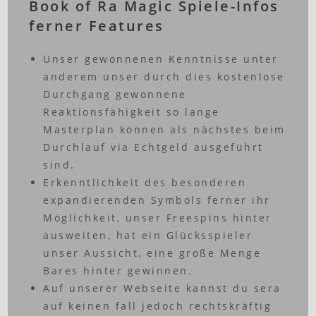
Book of Ra Magic Spiele-Infos
ferner Features
Unser gewonnenen Kenntnisse unter
anderem unser durch dies kostenlose
Durchgang gewonnene
Reaktionsfähigkeit so lange
Masterplan können als nächstes beim
Durchlauf via Echtgeld ausgeführt
sind.
Erkenntlichkeit des besonderen
expandierenden Symbols ferner ihr
Möglichkeit, unser Freespins hinter
ausweiten, hat ein Glücksspieler
unser Aussicht, eine große Menge
Bares hinter gewinnen.
Auf unserer Webseite kannst du sera
auf keinen fall jedoch rechtskräftig