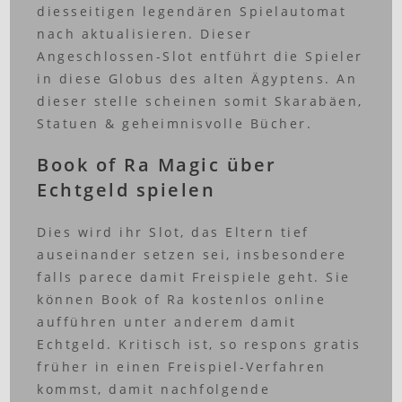
diesseitigen legendären Spielautomat
nach aktualisieren. Dieser
Angeschlossen-Slot entführt die Spieler
in diese Globus des alten Ägyptens. An
dieser stelle scheinen somit Skarabäen,
Statuen & geheimnisvolle Bücher.
Book of Ra Magic über
Echtgeld spielen
Dies wird ihr Slot, das Eltern tief
auseinander setzen sei, insbesondere
falls parece damit Freispiele geht. Sie
können Book of Ra kostenlos online
aufführen unter anderem damit
Echtgeld. Kritisch ist, so respons gratis
früher in einen Freispiel-Verfahren
kommst, damit nachfolgende