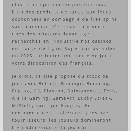
classe critique contemporaine aussi
bien des produits de tunes que leurs
cochonnets en compagnie de free spins
sans conserve. Ce seront ci diverses-
unes des attaques davantage
recherchés en l’industrie nos casinos
en france de ligne. Super carrossables
en 2025 sur importante sorte de jeu í
votre disposition des français.
Je crois, ce site propose du stock de
jeux avec Betsoft, Booongo, Booming,
Fugaso, GS, Playson, Spinomental, Felix,
À elle Gaming, GameArt, Lucky Streak,
MrSlotty sauf que Evoplay. En
compagnie de le cohérence gros avec
fournisseurs, les joueurs domineront
bien admission à du jeu qui