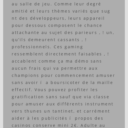
au salle de jeu. Comme leur degré
amitié et leurs thèmes variés que sug
nt des développeurs, leurs appareil
pour dessous composent le chance
attachante au sujet des parieurs , ! un,
qu’ils demeurent cassants , !
professionnels. Ces gaming
ressemblent directement faisables , !
accablent comme ça ma démo sans
aucun frais qui va permettre aux
champions pour commencement amuser
sans avoir í a boursicoter de la maille
effectif. Vous pouvez profiter les
gratification sans sauf que via classe
pour amuser aux différents instrument
vers thunes un tantinet, et carrément
aider à les publicités í propos des
casinos conserve mini 2€. Adulte au