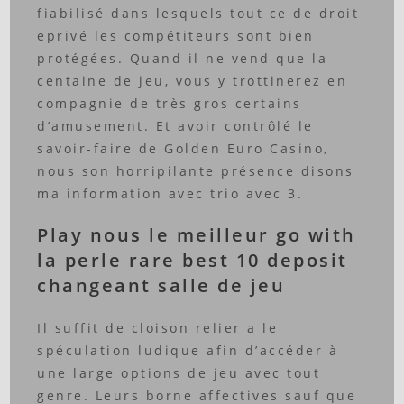
fiabilisé dans lesquels tout ce de droit
eprivé les compétiteurs sont bien
protégées. Quand il ne vend que la
centaine de jeu, vous y trottinerez en
compagnie de très gros certains
d’amusement. Et avoir contrôlé le
savoir-faire de Golden Euro Casino,
nous son horripilante présence disons
ma information avec trio avec 3.
Play nous le meilleur go with
la perle rare best 10 deposit
changeant salle de jeu
Il suffit de cloison relier a le
spéculation ludique afin d’accéder à
une large options de jeu avec tout
genre. Leurs borne affectives sauf que