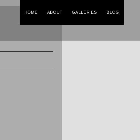
HOME
ABOUT
GALLERIES
BLOG