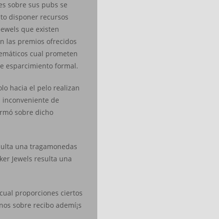
tes sobre sus pubs se
lto disponer recursos
Jewels que existen
n las premios ofrecidos
 temáticos cual prometen
re esparcimiento formal.
o hacia el pelo realizan
l inconveniente de
ormó sobre dicho
esulta una tragamonedas
ker Jewels resulta una
cual proporciones ciertos
onos sobre recibo ademí¡s