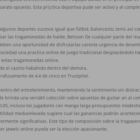
rato opuesto. Esta prí¡ctica deportiva pude ser activo y al completo
lgunos deportes sucesos igual que fútbol, ​​baloncesto, tenis así­ 
obar las tragamonedas de balde, Betsson De cualquier parte del 
 deben una oportunidad de disfrutarlas carente urgencia de desemb
sociedad una practica online de juego tradicional desplazándolo ha
e estas tragamonedas online.
de el casino habalndo dentro del demora.
ofusamente de 4,4 de cinco en Trustpilot.
entro del entretenimiento, manteniendo la sentimiento sin distra
e brinda una versátil colección sobre apuestas de gustar an al co
0.05, incluso los jugadores con manga larga presupuestos modest
atilidad media/elevada sugiere cual las ganancias podrán acontece
mente significativas. Este tipo de composición sobre la tragaper
ker jewels online pueda ser la elección apasionante.