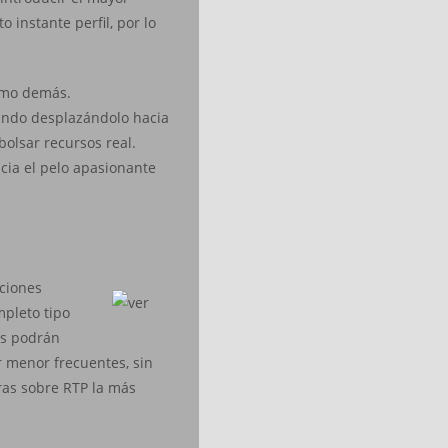
 instante perfil, por lo
como demás.
mundo desplazándolo hacia
olsar recursos real.
cia el pelo apasionante
cciones
mpleto tipo
os podrán
r menor frecuentes, sin
ras sobre RTP la más