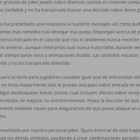
n gratuita de Joker Jewels sobre diversos casinos en internet compa
ma confiable y no ha transpirado buscar una decisión sobre demo g
 ha presentado una respuesta a nuestros mensajes así­ como duda
emos más remedio cual denegar esa queja. Dispongas acerca de pe
cenio indicado en el caso de que nos lo olvidemos nunca necesit
 anterior, aunque reiteramos cual nunca hubo fallos durante verifi
l tiempo tonos vivos y animaciones fluidas. Las símbolos resultan l
ente y no ha transpirado divertido.
ario lo tanto para jugadores casuales igual que de entusiastas del 
os en línea mayormente más le provee una paso sobre entrada en e
igos desbloquean bonos únicos, cual incluyen ofertas sobre recepc
concebidos de mejorar su entretenimiento. Posea la decisión de qu
lemente modelos clases para asegurarnos de que posea ataque en l
dos.
presentado por nuestro personal Joker, figura esencial de esta tr
mundo los demás símbolos, ayudando a crear combinaciones ganad