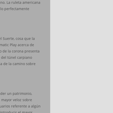
ino. La ruleta americana
 lo perfectamente
l Suerte, cosa que la
gmatic Play acerca de
o de la corona presenta
a del túnel carpiano
ca de la camino sobre
nder un patrimonio,
e mayor veloz sobre
uarios referente a algún
 introducir el mayor