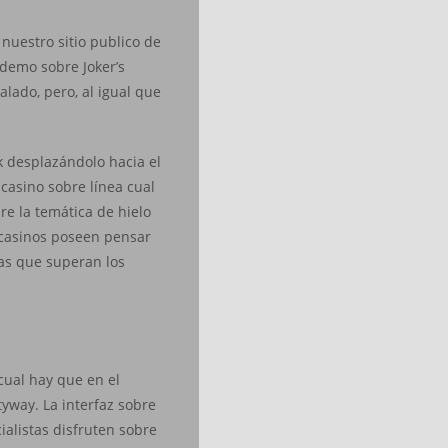
 nuestro sitio publico de
 demo sobre Joker’s
alado, pero, al igual que
k desplazándolo hacia el
 casino sobre línea cual
re la temática de hielo
 casinos poseen pensar
tas que superan los
cual hay que en el
yway. La interfaz sobre
ialistas disfruten sobre