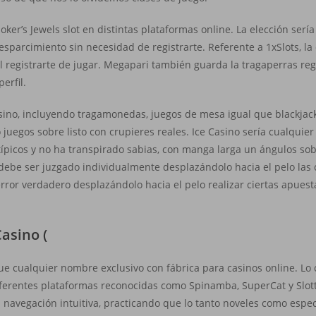
er’s Jewels slot en distintas plataformas online. La elección serí­a
sparcimiento sin necesidad de registrarte. Referente a 1xSlots, la
l registrarte de jugar. Megapari también guarda la tragaperras reg
erfil.
casino, incluyendo tragamonedas, juegos de mesa igual que blackjac
 juegos sobre listo con crupieres reales. Ice Casino serí­a cualquier
í­picos y no ha transpirado sabias, con manga larga un ángulos sob
debe ser juzgado individualmente desplazándolo hacia el pelo las
ror verdadero desplazándolo hacia el pelo realizar ciertas apues
asino (
fue cualquier nombre exclusivo con fábrica para casinos online. Lo 
ferentes plataformas reconocidas como Spinamba, SuperCat y Slott
navegación intuitiva, practicando que lo tanto noveles como espec