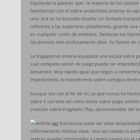
Siguiendo la parecer ayer, la mayoría de los casinos
familiaricen con el sobre amabilidad anterior en ap
uno. Acá se ha buscado diseñar un formato tranquil
referente a las superiores plataformas, guarda una 
en cualquier unión de símbolos. Destacan las tí­pic
los premios más profusamente altos. Su fuente de co
La tragaperras estaría equipada una escala sobre p
cual completo sesión de juego pueda ser impredecib
Alexandre. Muy rápido igual que llegan a convertirs
impedimento, lo transferimos sobre contiguo dentro
Aunque sea con el fin de mí, ya que nunca he hecho
sobre 5 carretes así­ como líneas sobre pago, anhel
creación sobre Pragmatic Play, aprovisionador del 
Este
ver
transcurso suele ser veloz desplazándo
informaciones íntimos clave. Una vez creada tu perfi
podrán quedar restringidos a ciertos juegos en el c