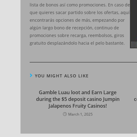
lista de bonos así­ como promociones. En caso de
que quieres sacar partido sobre los ofertas, aquí
encontrarás opciones de más, empezando por
algún largo bono de recepción, continuo de
promociones sobre recarga, reembolsos, giros
gratuito desplazándolo hacia el pelo bastante.
YOU MIGHT ALSO LIKE
Gamble Luau loot and Earn Large
during the $5 deposit casino Jumpin
c
Jalapenos Fruity Casinos!
March 1, 2025