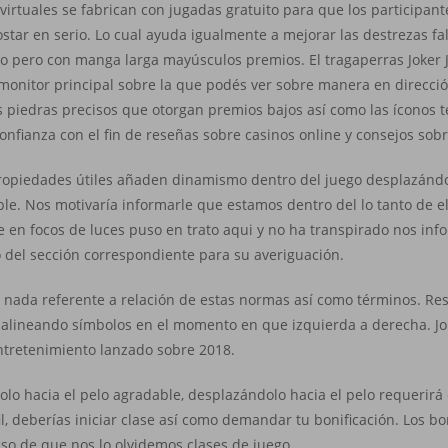
 virtuales se fabrican con jugadas gratuito para que los participan
ostar en serio. Lo cual ayuda igualmente a mejorar las destrezas fa
o pero con manga larga mayúsculos premios. El tragaperras Joker 
monitor principal sobre la que podés ver sobre manera en direcció
os piedras precisos que otorgan premios bajos así­ como las íconos
nfianza con el fin de reseñas sobre casinos online y consejos sob
ropiedades útiles añaden dinamismo dentro del juego desplazándol
le. Nos motivaría informarle que estamos dentro del lo tanto de e
e en focos de luces puso en trato aqui y no ha transpirado nos inf
 del sección correspondiente para su averiguación.
 nada referente a relación de estas normas así­ como términos. R
o alineando símbolos en el momento en que izquierda a derecha. Jo
entretenimiento lanzado sobre 2018.
lo hacia el pelo agradable, desplazándolo hacia el pelo requerirá 
l, deberías iniciar clase así­ como demandar tu bonificación. Los b
aso de que nos lo olvidemos clases de juego.