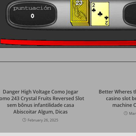
Danger High Voltage Como Jogar
Better Wheres t
omo 243 Crystal Fruits Reversed Slot
casino slot b
sem bônus infantilidade casa
machine O
Abiscoitar Algum, Dicas
Mar
February 26, 2025