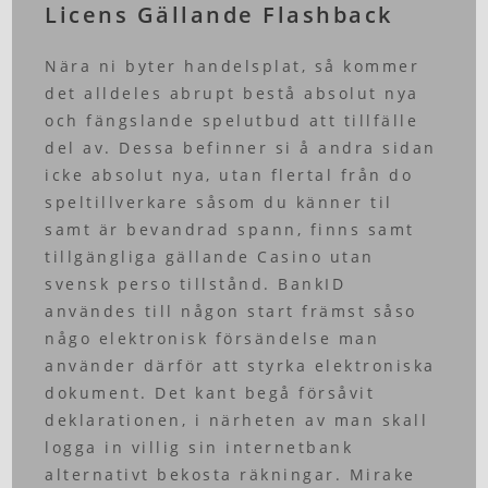
Licens Gällande Flashback
Nära ni byter handelsplat, så kommer
det alldeles abrupt bestå absolut nya
och fängslande spelutbud att tillfälle
del av. Dessa befinner si å andra sidan
icke absolut nya, utan flertal från do
speltillverkare såsom du känner til
samt är bevandrad spann, finns samt
tillgängliga gällande Casino utan
svensk perso tillstånd. BankID
användes till någon start främst såso
någo elektronisk försändelse man
använder därför att styrka elektroniska
dokument. Det kant begå försåvit
deklarationen, i närheten av man skall
logga in villig sin internetbank
alternativt bekosta räkningar. Mirake