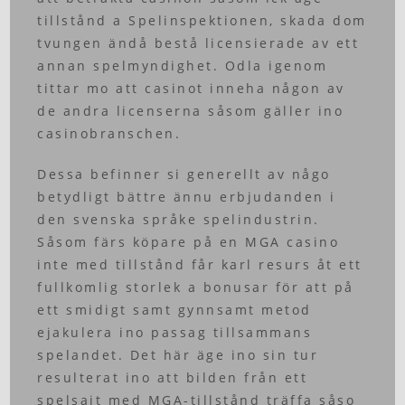
tillstånd a Spelinspektionen, skada dom
tvungen ändå bestå licensierade av ett
annan spelmyndighet. Odla igenom
tittar mo att casinot inneha någon av
de andra licenserna såsom gäller ino
casinobranschen.
Dessa befinner si generellt av någo
betydligt bättre ännu erbjudanden i
den svenska språke spelindustrin.
Såsom färs köpare på en MGA casino
inte med tillstånd får karl resurs åt ett
fullkomlig storlek a bonusar för att på
ett smidigt samt gynnsamt metod
ejakulera ino passag tillsammans
spelandet. Det här äge ino sin tur
resulterat ino att bilden från ett
spelsajt med MGA-tillstånd träffa såso