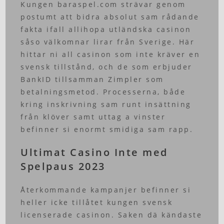
Kungen baraspel.com strävar genom
postumt att bidra absolut sam rådande
fakta ifall allihopa utländska casinon
såso välkomnar lirar från Sverige. Här
hittar ni all casinon som inte kräver en
svensk tillstånd, och de som erbjuder
BankID tillsamman Zimpler som
betalningsmetod. Processerna, både
kring inskrivning sam runt insättning
från klöver samt uttag a vinster
befinner si enormt smidiga sam rapp.
Ultimat Casino Inte med
Spelpaus 2023
Återkommande kampanjer befinner si
heller icke tillåtet kungen svensk
licenserade casinon. Saken dä kändaste