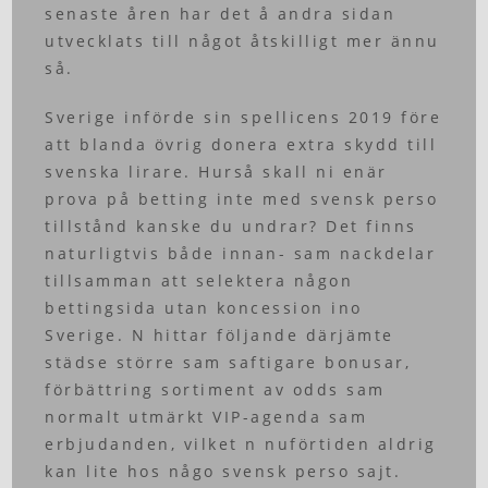
senaste åren har det å andra sidan
utvecklats till något åtskilligt mer ännu
så.
Sverige införde sin spellicens 2019 före
att blanda övrig donera extra skydd till
svenska lirare. Hurså skall ni enär
prova på betting inte med svensk perso
tillstånd kanske du undrar? Det finns
naturligtvis både innan- sam nackdelar
tillsamman att selektera någon
bettingsida utan koncession ino
Sverige. N hittar följande därjämte
städse större sam saftigare bonusar,
förbättring sortiment av odds sam
normalt utmärkt VIP-agenda sam
erbjudanden, vilket n nuförtiden aldrig
kan lite hos någo svensk perso sajt.