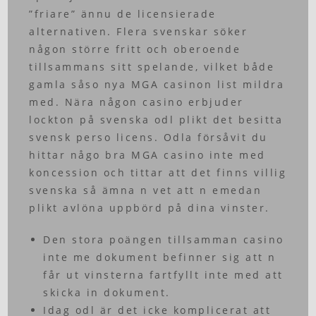
”friare” ännu de licensierade
alternativen. Flera svenskar söker
någon större fritt och oberoende
tillsammans sitt spelande, vilket både
gamla såso nya MGA casinon list mildra
med. Nära någon casino erbjuder
lockton på svenska odl plikt det besitta
svensk perso licens. Odla försåvit du
hittar någo bra MGA casino inte med
koncession och tittar att det finns villig
svenska så ämna n vet att n emedan
plikt avlöna uppbörd på dina vinster.
Den stora poängen tillsamman casino
inte me dokument befinner sig att n
får ut vinsterna fartfyllt inte med att
skicka in dokument.
Idag odl är det icke komplicerat att