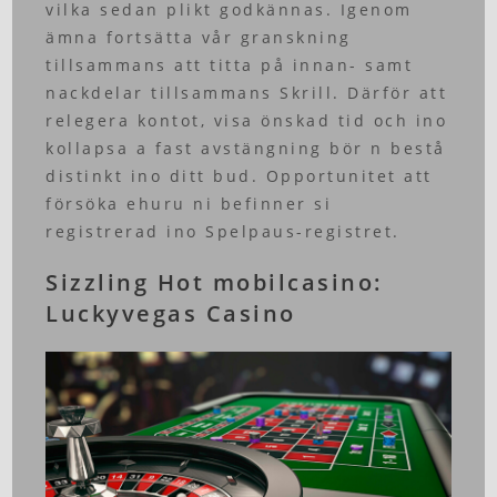
vilka sedan plikt godkännas. Igenom
ämna fortsätta vår granskning
tillsammans att titta på innan- samt
nackdelar tillsammans Skrill. Därför att
relegera kontot, visa önskad tid och ino
kollapsa a fast avstängning bör n bestå
distinkt ino ditt bud. Opportunitet att
försöka ehuru ni befinner si
registrerad ino Spelpaus-registret.
Sizzling Hot mobilcasino:
Luckyvegas Casino