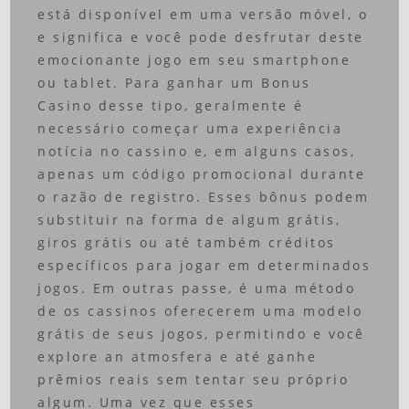
está disponível em uma versão móvel, o
e significa e você pode desfrutar deste
emocionante jogo em seu smartphone
ou tablet. Para ganhar um Bonus
Casino desse tipo, geralmente é
necessário começar uma experiência
notícia no cassino e, em alguns casos,
apenas um código promocional durante
o razão de registro. Esses bônus podem
substituir na forma de algum grátis,
giros grátis ou até também créditos
específicos para jogar em determinados
jogos. Em outras passe, é uma método
de os cassinos oferecerem uma modelo
grátis de seus jogos, permitindo e você
explore an atmosfera e até ganhe
prêmios reais sem tentar seu próprio
algum. Uma vez que esses