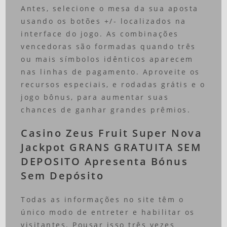
Antes, selecione o mesa da sua aposta
usando os botões +/- localizados na
interface do jogo. As combinações
vencedoras são formadas quando três
ou mais símbolos idênticos aparecem
nas linhas de pagamento.
Aproveite os
recursos especiais, e rodadas grátis e o
jogo bônus, para aumentar suas
chances de ganhar grandes prêmios.
Casino Zeus Fruit Super Nova
Jackpot GRANS GRATUITA SEM
DEPOSITO Apresenta Bónus
Sem Depósito
Todas as informações no site têm o
único modo de entreter e habilitar os
visitantes. Pousar isso três vezes