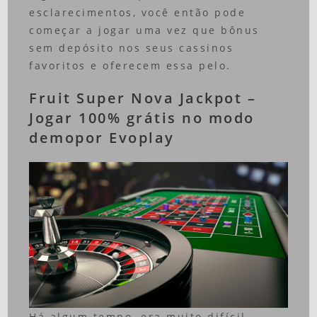
esclarecimentos, você então pode
começar a jogar uma vez que bônus
sem depósito nos seus cassinos
favoritos e oferecem essa pelo.
Fruit Super Nova Jackpot –
Jogar 100% grátis no modo
demopor Evoplay
Há algum tempo, era muito difícil