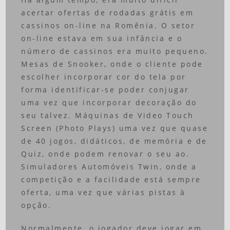
acertar ofertas de rodadas grátis em
cassinos on-line na Romênia. O setor
on-line estava em sua infância e o
número de cassinos era muito pequeno.
Mesas de Snooker, onde o cliente pode
escolher incorporar cor do tela por
forma identificar-se poder conjugar
uma vez que incorporar decoração do
seu talvez. Máquinas de Video Touch
Screen (Photo Plays) uma vez que quase
de 40 jogos, didáticos, de memória e de
Quiz, onde podem renovar o seu ao.
Simuladores Automóveis Twin, onde a
competição e a facilidade está sempre
oferta, uma vez que várias pistas à
opção.
Normalmente, o jogador deve jogar em