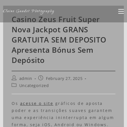
Elaine Gaudet Photography
Casino Zeus Fruit Super
Nova Jackpot GRANS
GRATUITA SEM DEPOSITO
Apresenta Bónus Sem
Depósito
admin
February 27, 2025
Uncategorized
Os
acesse o site
gráficos de aposta
poder e as transições suaves garantem
uma experiência ininterrupta em algum
forma, seja iOS, Android ou Windows.