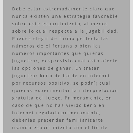
Debe estar extremadamente claro que
nunca existen una estrategia favorable
sobre este esparcimiento, al menos
sobre lo cual respecta a la jugabilidad.
Puedes elegir de forma perfecta las
números de el fortuna o bien las
números importantes que quieras
juguetear, desprovisto cual esto afecte
las opciones de ganar. En tratar
juguetear keno de balde en internet
por recursos positivo, se podrí¡ cual
quieras experimentar la interpretación
gratuita del juego. Primeramente, en
caso de que no has vivido keno en
internet regalado primeramente,
deberías pretender familiarizarte
usando esparcimiento con el fin de