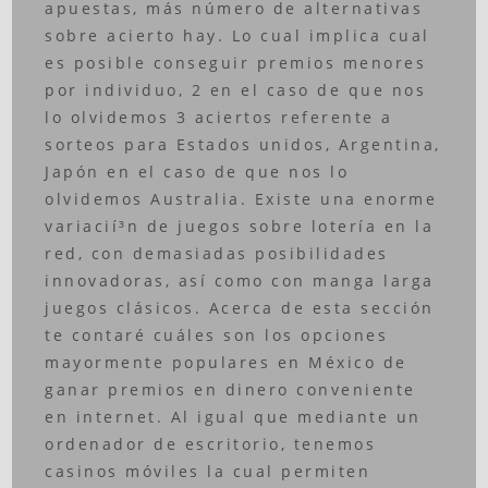
apuestas, más número de alternativas
sobre acierto hay. Lo cual implica cual
es posible conseguir premios menores
por individuo, 2 en el caso de que nos
lo olvidemos 3 aciertos referente a
sorteos para Estados unidos, Argentina,
Japón en el caso de que nos lo
olvidemos Australia. Existe una enorme
variacií³n de juegos sobre lotería en la
red, con demasiadas posibilidades
innovadoras, así como con manga larga
juegos clásicos. Acerca de esta sección
te contaré cuáles son los opciones
mayormente populares en México de
ganar premios en dinero conveniente
en internet. Al igual que mediante un
ordenador de escritorio, tenemos
casinos móviles la cual permiten