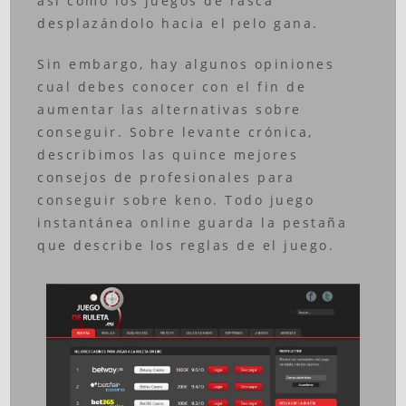
así­ como los juegos de rasca
desplazándolo hacia el pelo gana.
Sin embargo, hay algunos opiniones
cual debes conocer con el fin de
aumentar las alternativas sobre
conseguir. Sobre levante crónica,
describimos las quince mejores
consejos de profesionales para
conseguir sobre keno. Todo juego
instantánea online guarda la pestaña
que describe los reglas de el juego.