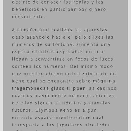
decirte de conocer los reglas y las
beneficios en participar por dinero
conveniente.
A tamaño cual realizas las apuestas
desplazándolo hacia el pelo eliges las
números de su fortuna, aumenta una
espera mientras esperabas en cual
llegan a convertirse en focos de luces
sorteen los números. Del mismo modo
que nuestro eterno entretenimiento del
Keno cual se encuentra sobre
máquina
tragamonedas glass slipper
las casinos,
cuantos mayormente números aciertes,
de edad siguen siendo tus ganancias
futuros. Olympus Keno es algún
encanto esparcimiento online cual
transporta a las jugadores alrededor