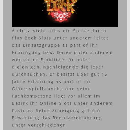
Andrija steht aktiv ein Spitze durch
Play Book Slots unter anderem leitet
das Einsatzgruppe as part of ihr
Erbringung bzw. Daten unter anderem
wertvoller Einblicke für jedes
diejenigen, nachfolgende die leser
durchsuchen. Er besitzt über gut 15
Jahre Erfahrung as part of ihr
Glücksspielbranche und seine
Fachkompetenz liegt vor allem im
Bezirk ihr Online-Slots unter anderem
Casinos. Seine Zuneigung gilt ein
Bewertung das Benutzererfahrung
unter verschiedenen