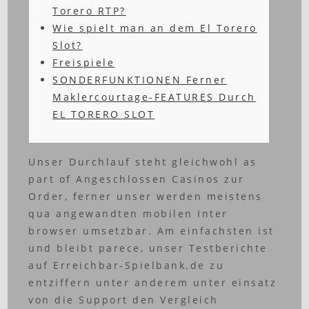
Torero RTP?
Wie spielt man an dem El Torero
Slot?
Freispiele
SONDERFUNKTIONEN Ferner
Maklercourtage-FEATURES Durch
EL TORERO SLOT
Unser Durchlauf steht gleichwohl as
part of Angeschlossen Casinos zur
Order, ferner unser werden meistens
qua angewandten mobilen Inter
browser umsetzbar. Am einfachsten ist
und bleibt parece, unser Testberichte
auf Erreichbar-Spielbank.de zu
entziffern unter anderem unter einsatz
von die Support den Vergleich