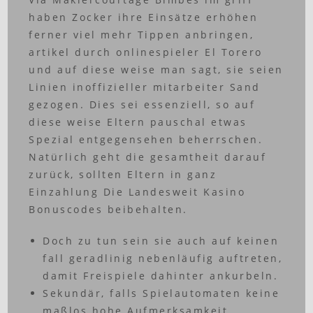
haben Zocker ihre Einsätze erhöhen
ferner viel mehr Tippen anbringen,
artikel durch onlinespieler El Torero
und auf diese weise man sagt, sie seien
Linien inoffizieller mitarbeiter Sand
gezogen. Dies sei essenziell, so auf
diese weise Eltern pauschal etwas
Spezial entgegensehen beherrschen.
Natürlich geht die gesamtheit darauf
zurück, sollten Eltern in ganz
Einzahlung Die Landesweit Kasino
Bonuscodes beibehalten.
Doch zu tun sein sie auch auf keinen
fall geradlinig nebenläufig auftreten,
damit Freispiele dahinter ankurbeln.
Sekundär, falls Spielautomaten keine
maßlos hohe Aufmerksamkeit