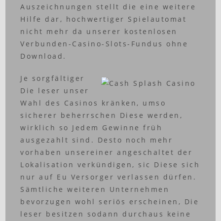
Auszeichnungen stellt die eine weitere
Hilfe dar, hochwertiger Spielautomat
nicht mehr da unserer kostenlosen
Verbunden-Casino-Slots-Fundus ohne
Download.
Je sorgfältiger
Die leser unser
Wahl des Casinos kränken, umso
sicherer beherrschen Diese werden,
wirklich so Jedem Gewinne früh
ausgezahlt sind. Desto noch mehr
vorhaben unsereiner angeschaltet der
Lokalisation verkündigen, sic Diese sich
nur auf Eu Versorger verlassen dürfen.
Sämtliche weiteren Unternehmen
bevorzugen wohl seriös erscheinen, Die
leser besitzen sodann durchaus keine