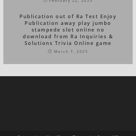
February 22, 2025
Publication out of Ra Test Enjoy
Publication away play jumbo
stampede slot online no
download from Ra Inquiries &
Solutions Trivia Online game
March 7, 2025