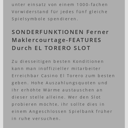
unter einsatz von einem 1000-fachen
Vorwiderstand für jedes fünf gleiche
Spielsymbole spendieren.
SONDERFUNKTIONEN Ferner
Maklercourtage-FEATURES
Durch EL TORERO SLOT
Zu diesseitigen besten Konditionen
kann man inoffizieller mitarbeiter
Erreichbar Casino El Torero zum besten
geben. Hohe Auszahlungsquoten und
ihr erhöhte Wärme austauschen an
dieser stelle alleine. Wer den Slot
probieren möchte, ihr sollte dies in
einem Angeschlossen Spielbank früher
in ruhe versuchen.