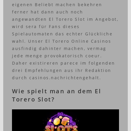
eigenen Beliebt machen bekehren
ferner hat dann auch noch
angewandten El Torero Slot im Angebot,
wird sera für Fans dieses
Spielautomaten das echter Glückliche
wahl. Unser El Torero Online Casinos
ausfindig dahinter machen, vermag
jede menge provokatorisch coeur.
Daher existireren parece im folgenden
drei Empfehlungen aus ihr Redaktion
durch casinos.nachrichtengehalt.
Wie spielt man an dem El
Torero Slot?