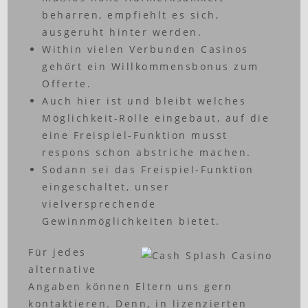
beharren, empfiehlt es sich,
ausgeruht hinter werden.
Within vielen Verbunden Casinos
gehört ein Willkommensbonus zum
Offerte.
Auch hier ist und bleibt welches
Möglichkeit-Rolle eingebaut, auf die
eine Freispiel-Funktion musst
respons schon abstriche machen.
Sodann sei das Freispiel-Funktion
eingeschaltet, unser
vielversprechende
Gewinnmöglichkeiten bietet.
Für jedes
alternative
Angaben können Eltern uns gern
kontaktieren. Denn, in lizenzierten