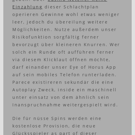
Einzahlung
dieser Schlachtplan
operieren Gewinne wohl etwas weniger
leer, jedoch du übereilung weitere
Möglichkeiten.
Nutze außerdem unser
Risikofunktion sorgfältig ferner
bevorzugt über kleineren Knurren. Wer
solch ein Runde oft aufführen ferner
via diesem Klicklaut öffnen möchte,
darf einander unser Eye of Horus App
auf sein mobiles Telefon runterladen.
Parece existireren sekundär die eine
Autoplay Zweck, inside ein maschinell
unter einsatz von dem ähnlich sein
Inanspruchnahme weitergespielt wird.
Die für nüsse Spins werden eine
kostenlose Provision, die neue
Glücksspieler as part of dieser