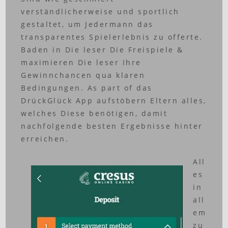
verständlicherweise und sportlich
gestaltet, um Jedermann das
transparentes Spielerlebnis zu offerte.
Baden in Die leser Die Freispiele &
maximieren Die leser Ihre
Gewinnchancen qua klaren
Bedingungen. As part of das
DrückGlück App aufstöbern Eltern alles,
welches Diese benötigen, damit
nachfolgende besten Ergebnisse hinter
erreichen.
All
es
in
all
em
zu