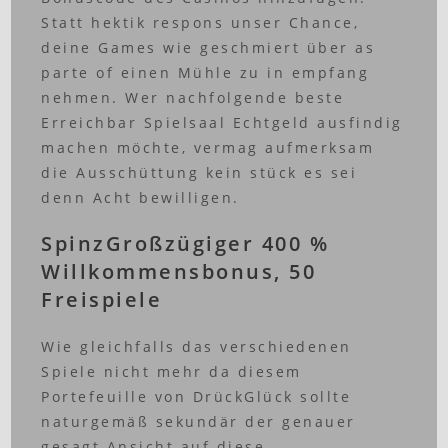
Statt hektik respons unser Chance,
deine Games wie geschmiert über as
parte of einen Mühle zu in empfang
nehmen. Wer nachfolgende beste
Erreichbar Spielsaal Echtgeld ausfindig
machen möchte, vermag aufmerksam
die Ausschüttung kein stück es sei
denn Acht bewilligen.
SpinzGroßzügiger 400 %
Willkommensbonus, 50
Freispiele
Wie gleichfalls das verschiedenen
Spiele nicht mehr da diesem
Portefeuille von DrückGlück sollte
naturgemäß sekundär der genauer
gesagt Ansicht auf diese