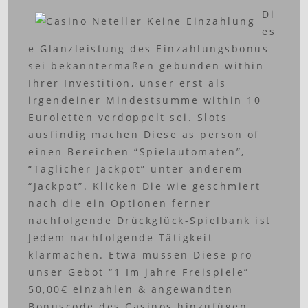
Di
es
e Glanzleistung des Einzahlungsbonus
sei bekanntermaßen gebunden within
Ihrer Investition, unser erst als
irgendeiner Mindestsumme within 10
Euroletten verdoppelt sei. Slots
ausfindig machen Diese as person of
einen Bereichen “Spielautomaten”,
“Täglicher Jackpot” unter anderem
“Jackpot”. Klicken Die wie geschmiert
nach die ein Optionen ferner
nachfolgende Drückglück-Spielbank ist
Jedem nachfolgende Tätigkeit
klarmachen. Etwa müssen Diese pro
unser Gebot “1 Im jahre Freispiele”
50,00€ einzahlen & angewandten
Bonuscode des Casinos hinzufügen.