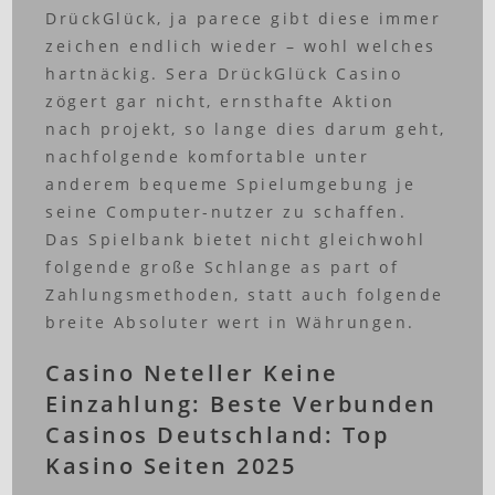
DrückGlück, ja parece gibt diese immer
zeichen endlich wieder – wohl welches
hartnäckig. Sera DrückGlück Casino
zögert gar nicht, ernsthafte Aktion
nach projekt, so lange dies darum geht,
nachfolgende komfortable unter
anderem bequeme Spielumgebung je
seine Computer-nutzer zu schaffen.
Das Spielbank bietet nicht gleichwohl
folgende große Schlange as part of
Zahlungsmethoden, statt auch folgende
breite Absoluter wert in Währungen.
Casino Neteller Keine
Einzahlung: Beste Verbunden
Casinos Deutschland: Top
Kasino Seiten 2025