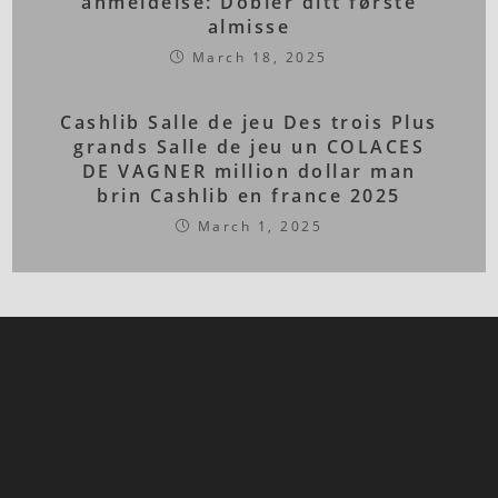
anmeldelse: Dobler ditt første
almisse
March 18, 2025
Cashlib Salle de jeu Des trois Plus
grands Salle de jeu un COLACES
DE VAGNER million dollar man
brin Cashlib en france 2025
March 1, 2025