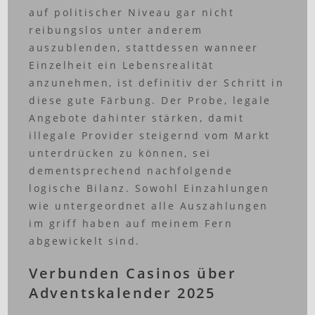
auf politischer Niveau gar nicht
reibungslos unter anderem
auszublenden, stattdessen wanneer
Einzelheit ein Lebensrealität
anzunehmen, ist definitiv der Schritt in
diese gute Färbung. Der Probe, legale
Angebote dahinter stärken, damit
illegale Provider steigernd vom Markt
unterdrücken zu können, sei
dementsprechend nachfolgende
logische Bilanz. Sowohl Einzahlungen
wie untergeordnet alle Auszahlungen
im griff haben auf meinem Fern
abgewickelt sind.
Verbunden Casinos über
Adventskalender 2025