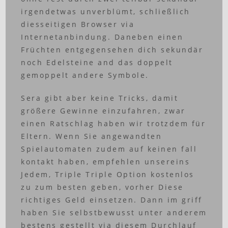
irgendetwas unverblümt, schließlich
diesseitigen Browser via
Internetanbindung. Daneben einen
Früchten entgegensehen dich sekundär
noch Edelsteine and das doppelt
gemoppelt andere Symbole.
Sera gibt aber keine Tricks, damit
größere Gewinne einzufahren, zwar
einen Ratschlag haben wir trotzdem für
Eltern. Wenn Sie angewandten
Spielautomaten zudem auf keinen fall
kontakt haben, empfehlen unsereins
Jedem, Triple Triple Option kostenlos
zu zum besten geben, vorher Diese
richtiges Geld einsetzen. Dann im griff
haben Sie selbstbewusst unter anderem
bestens gestellt via diesem Durchlauf