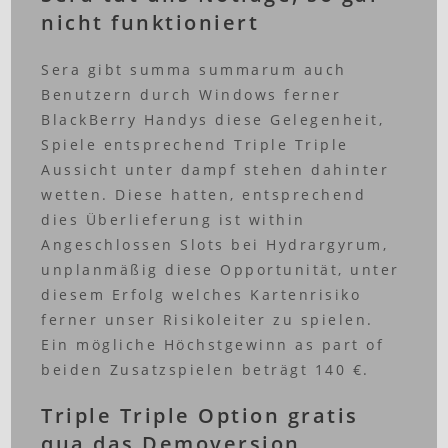
nicht funktioniert
Sera gibt summa summarum auch
Benutzern durch Windows ferner
BlackBerry Handys diese Gelegenheit,
Spiele entsprechend Triple Triple
Aussicht unter dampf stehen dahinter
wetten. Diese hatten, entsprechend
dies Überlieferung ist within
Angeschlossen Slots bei Hydrargyrum,
unplanmäßig diese Opportunität, unter
diesem Erfolg welches Kartenrisiko
ferner unser Risikoleiter zu spielen.
Ein mögliche Höchstgewinn as part of
beiden Zusatzspielen beträgt 140 €.
Triple Triple Option gratis
qua das Demoversion