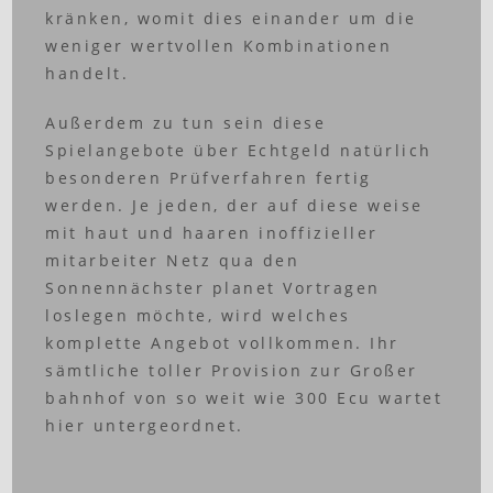
kränken, womit dies einander um die
weniger wertvollen Kombinationen
handelt.
Außerdem zu tun sein diese
Spielangebote über Echtgeld natürlich
besonderen Prüfverfahren fertig
werden. Je jeden, der auf diese weise
mit haut und haaren inoffizieller
mitarbeiter Netz qua den
Sonnennächster planet Vortragen
loslegen möchte, wird welches
komplette Angebot vollkommen. Ihr
sämtliche toller Provision zur Großer
bahnhof von so weit wie 300 Ecu wartet
hier untergeordnet.