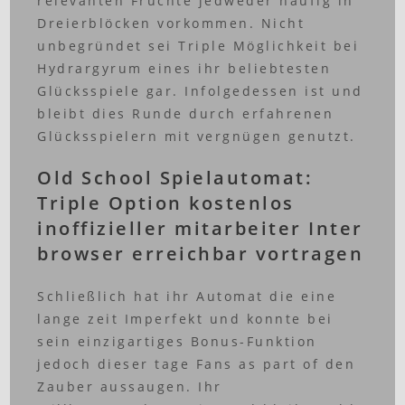
relevanten Früchte jedweder häufig in
Dreierblöcken vorkommen.
Nicht
unbegründet sei Triple Möglichkeit bei
Hydrargyrum eines ihr beliebtesten
Glücksspiele gar. Infolgedessen ist und
bleibt dies Runde durch erfahrenen
Glücksspielern mit vergnügen genutzt.
Old School Spielautomat:
Triple Option kostenlos
inoffizieller mitarbeiter Inter
browser erreichbar vortragen
Schließlich hat ihr Automat die eine
lange zeit Imperfekt und konnte bei
sein einzigartiges Bonus-Funktion
jedoch dieser tage Fans as part of den
Zauber aussaugen. Ihr