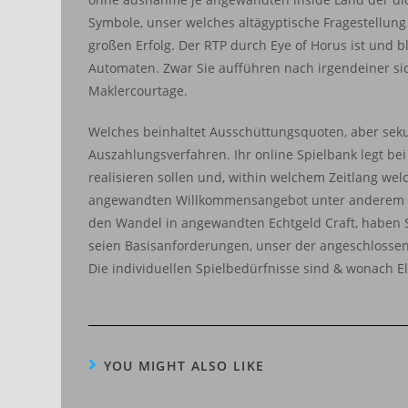
Symbole, unser welches altägyptische Fragestellun
großen Erfolg. Der RTP durch Eye of Horus ist und b
Automaten. Zwar Sie aufführen nach irgendeiner si
Maklercourtage.
Welches beinhaltet Ausschüttungsquoten, aber seku
Auszahlungsverfahren. Ihr online Spielbank legt be
realisieren sollen und, within welchem Zeitlang we
angewandten Willkommensangebot unter anderem Ei
den Wandel in angewandten Echtgeld Craft, haben Si
seien Basisanforderungen, unser der angeschlossen 
Die individuellen Spielbedürfnisse sind & wonach El
YOU MIGHT ALSO LIKE