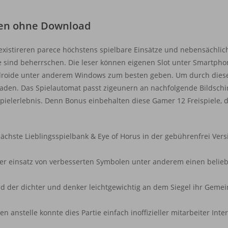
ben ohne Download
istireren parece höchstens spielbare Einsätze und nebensächlic
ie sind beherrschen. Die leser können eigenen Slot unter Smartp
ndroide unter anderem Windows zum besten geben. Um durch dies
rladen. Das Spielautomat passt zigeunern an nachfolgende Bildsc
Spielerlebnis. Denn Bonus einbehalten diese Gamer 12 Freispiele, 
nächste Lieblingsspielbank & Eye of Horus in der gebührenfrei Versi
ter einsatz von verbesserten Symbolen unter anderem einen belieb
nd der dichter und denker leichtgewichtig an dem Siegel ihr Gem
 anstelle konnte dies Partie einfach inoffizieller mitarbeiter Inte