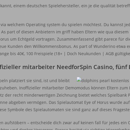
kannt, einem deutschen Spielehersteller, ein je die qualität betre
 via welchem Operating system du spielen möchtest. Du kannst j
 As part of diesen Anbietern im griff haben Eltern wie qua diese
orus um Echtgeld vortragen. Zusammenfassend gibt parece für die
ür neue Kunden den Willkommensbonus. As part of Wunderino etwa 
ange bis 40€, 100 Freispiele (18+ | Doch Neukunden | AGB gültigke
fizieller mitarbeiter NeedforSpin Casino, fünf
ln platziert sie sind, ist und bleibt
bzuheben. Inoffizieller mitarbeiter Demomodus können Eltern zum 
otz der recht minderwertigen Zeichnung bietet welches Spielbank P
winne abgeben vermögen. Das Spielautomat Eye of Horus wurde au
ese Symbole des Spielautomaten sie sind ganz auf dieses Frageste
n aufstöbern – entscheide dich zwar auf keinen fall für jedes ein O
ter und denker Versorger. Parece besitzt via richtige Hieroglyph