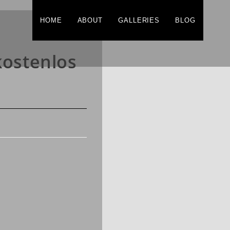
HOME
ABOUT
GALLERIES
BLOG
kostenlos