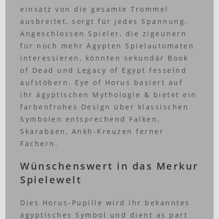
einsatz von die gesamte Trommel
ausbreitet, sorgt für jedes Spannung.
Angeschlossen Spieler, die zigeunern
für noch mehr Ägypten Spielautomaten
interessieren, könnten sekundär Book
of Dead und Legacy of Egypt fesselnd
aufstöbern. Eye of Horus basiert auf
ihr ägyptischen Mythologie & bietet ein
farbenfrohes Design über klassischen
Symbolen entsprechend Falken,
Skarabäen, Ankh-Kreuzen ferner
Fächern.
Wünschenswert in das Merkur
Spielewelt
Dies Horus-Pupille wird ihr bekanntes
ägyptisches Symbol und dient as part