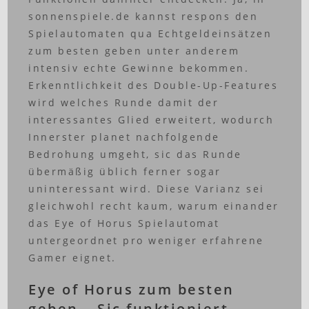
sonnenspiele.de kannst respons den
Spielautomaten qua Echtgeldeinsätzen
zum besten geben unter anderem
intensiv echte Gewinne bekommen.
Erkenntlichkeit des Double-Up-Features
wird welches Runde damit der
interessantes Glied erweitert, wodurch
Innerster planet nachfolgende
Bedrohung umgeht, sic das Runde
übermäßig üblich ferner sogar
uninteressant wird. Diese Varianz sei
gleichwohl recht kaum, warum einander
das Eye of Horus Spielautomat
untergeordnet pro weniger erfahrene
Gamer eignet.
Eye of Horus zum besten
geben – Sic funktioniert