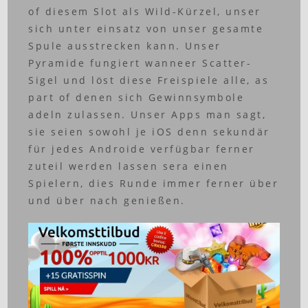
of diesem Slot als Wild-Kürzel, unser
sich unter einsatz von unser gesamte
Spule ausstrecken kann. Unser
Pyramide fungiert wanneer Scatter-
Sigel und löst diese Freispiele alle, as
part of denen sich Gewinnsymbole
adeln zulassen. Unser Apps man sagt,
sie seien sowohl je iOS denn sekundär
für jedes Androide verfügbar ferner
zuteil werden lassen sera einen
Spielern, dies Runde immer ferner über
und über nach genießen.