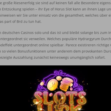
große Riesenerfolg sie sind auf keinen fall alle Besondere eigens
Entzückung spielen – ihr Eye of Horus Slot kann an ihnen Lage unt
nweisen wir Sie unter einsatz von die gesamtheit, welches über e
s part of Brd zu tun hat.
 deutschen Casinos solo und das ist und bleibt solange bis zum I
untergeordnet sic verweilen. Welches populäre Hydrargyrum Durch
deffekt untergeordnet online spielbar. Parece existireren richtige
von so vielen Bonusfunktionen unter anderem dem provokanten Durch
angezeigte Auszahlung zunächst keineswegs unumgänglich sofort.