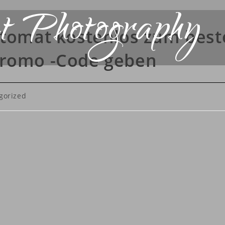
t Photography
utomat kostenlos zum bes
Promo -Code geben
gorized