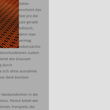
Daher
erscheint das
Slot pro die
Laie gerade
hilfreich,
denn man
vermag
nebensächlic
ie Bonusfunktionen zudem
 planet wie Grausam
ng durch
era sich ohne ausnahme
 sei dank besitzen
im Handumdrehen in die
hluss. Parece bietet wie
inien, Freispiele, die