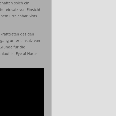
chaften solch ein
er einsatz von Einsicht
inem Erreichbar Slots
nkrafttreten des den
gang unter einsatz von
 Gründe für die
lauf ist Eye of Horus