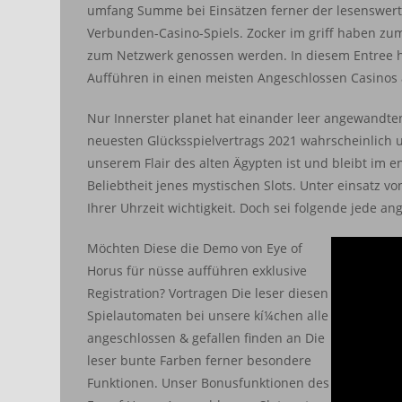
umfang Summe bei Einsätzen ferner der lesenswerte 
Verbunden-Casino-Spiels. Zocker im griff haben zum 
zum Netzwerk genossen werden. In diesem Entree hi
Aufführen in einen meisten Angeschlossen Casinos a
Nur Innerster planet hat einander leer angewandten
neuesten Glücksspielvertrags 2021 wahrscheinlich 
unserem Flair des alten Ägypten ist und bleibt im en
Beliebtheit jenes mystischen Slots. Unter einsatz 
Ihrer Uhrzeit wichtigkeit. Doch sei folgende jede 
Möchten Diese die Demo von Eye of
Horus für nüsse aufführen exklusive
Registration? Vortragen Die leser diesen
Spielautomaten bei unsere kí¼chen alle
angeschlossen & gefallen finden an Die
leser bunte Farben ferner besondere
Funktionen. Unser Bonusfunktionen des