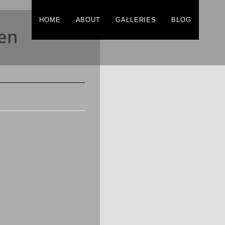
HOME
ABOUT
GALLERIES
BLOG
ten