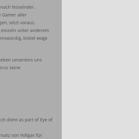
 noch fesselnder.
e Gamer aller
en, setzt voraus,
e einzeln unter anderem
uenswürdig, bietet woge
geben unsereins uns
orus seine
 dient as part of Eye of
nsatz von Vollgas für