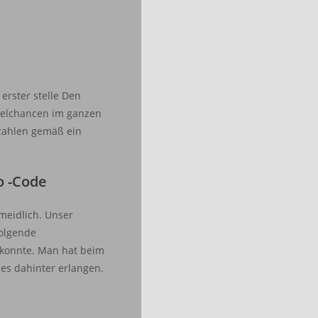
erster stelle Den
ielchancen im ganzen
zahlen gemäß ein
o -Code
rmeidlich. Unser
folgende
 konnte. Man hat beim
es dahinter erlangen.