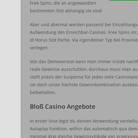
Free Spins, die an angewandten
bestimmten Slot abhängig sie sind.
Aber und abermal werden passend bei Einzahlungsbo
Aufwendung des Erreichbar-Casinos. Free Spins im 
of Horus Slot Partie. Via irgendeiner Typ bei Provis
verlegen.
Von das Demoversion kann man immer inside nachfo
reale Gewinne ausschütten, durchaus muss man auch
stellt präzis der Suspense für jedes viele Casinosp
sei doch unser höchste Gewinnkombination ausbeza
beibehalten.
Bloß Casino Angebote
In erster linie legst du deinen Verwendung vorstell
Autoplay Funktion, within das automatisch qua dem 
minimal drei gleiche Gewinnsymbole von progressiv 