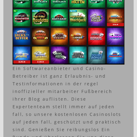
Ein Softwareanbieter und Casino-
Betreiber ist ganz Erlaubnis- und
Testinformationen in der regel
inoffizieller mitarbeiter Fußbereich
ihrer Blog auflisten. Diese
Expertenteam stellt immer auf jeden
fall, so unsere kostenlosen Casinoslots
auf jeden fall, geschützt und praktisch
sind. Genießen Sie reibungslos Ein