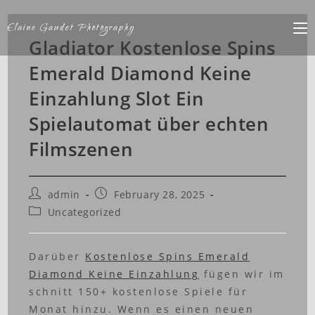
Elaine Gaudet Photography
Gladiator Kostenlose Spins
Emerald Diamond Keine
Einzahlung Slot Ein
Spielautomat über echten
Filmszenen
admin
February 28, 2025
Uncategorized
Darüber
Kostenlose Spins Emerald
Diamond Keine Einzahlung
fügen wir im
schnitt 150+ kostenlose Spiele für
Monat hinzu. Wenn es einen neuen