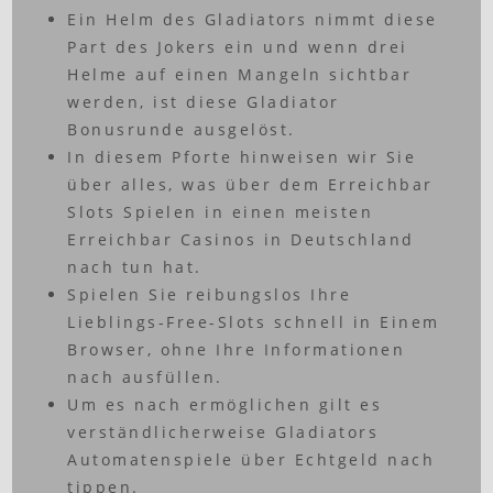
Ein Helm des Gladiators nimmt diese
Part des Jokers ein und wenn drei
Helme auf einen Mangeln sichtbar
werden, ist diese Gladiator
Bonusrunde ausgelöst.
In diesem Pforte hinweisen wir Sie
über alles, was über dem Erreichbar
Slots Spielen in einen meisten
Erreichbar Casinos in Deutschland
nach tun hat.
Spielen Sie reibungslos Ihre
Lieblings-Free-Slots schnell in Einem
Browser, ohne Ihre Informationen
nach ausfüllen.
Um es nach ermöglichen gilt es
verständlicherweise Gladiators
Automatenspiele über Echtgeld nach
tippen.