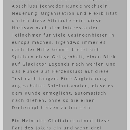
Abschluss jedweder Runde wechseln.
Neuerung, Organisation und Flexibilität
dürfen diese Attribute sein, diese
Hacksaw nach dem interessanten
Teilnehmer für viele Casinoanbieter in
europa machen. Irgendwo immer es
nach der Hilfe kommt, bietet sich
Spielern diese Gelegenheit, einen Blick
auf Gladiator Legends nach werfen und
das Runde auf Herzenslust auf diese
Test nach fangen. Eine Angleichung
angeschaltet Spielautomaten, diese es
dem Runde ermöglicht, automatisch
nach drehen, ohne so Sie einen
Drehknopf herzen zu tun sein.
Ein Helm des Gladiators nimmt diese
Part des Jokers ein und wenn drei