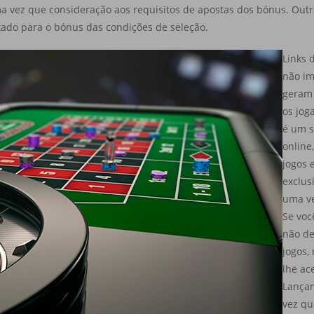
a vez que consideração aos requisitos de apostas dos bónus. Out
tado para o bónus das condições de seleção.
Links 
não i
geram 
os jog
é um s
online
jogos e
exclus
uma ve
Se voc
não de
jogos,
lhe ac
Lançam
vez qu