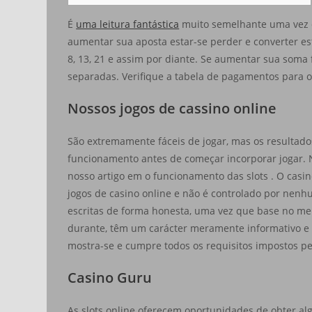
É
uma leitura fantástica
muito semelhante uma vez q
aumentar sua aposta estar-se perder e converter est
8, 13, 21 e assim por diante. Se aumentar sua soma 
separadas.
Verifique a tabela de pagamentos para 
Nossos jogos de cassino online
São extremamente fáceis de jogar, mas os resultado
funcionamento antes de começar incorporar jogar. N
nosso artigo em o funcionamento das slots . O casi
jogos de casino online e não é controlado por nenh
escritas de forma honesta, uma vez que base no me
durante, têm um carácter meramente informativo e n
mostra-se e cumpre todos os requisitos impostos pe
Casino Guru
As slots online oferecem oportunidades de obter algu