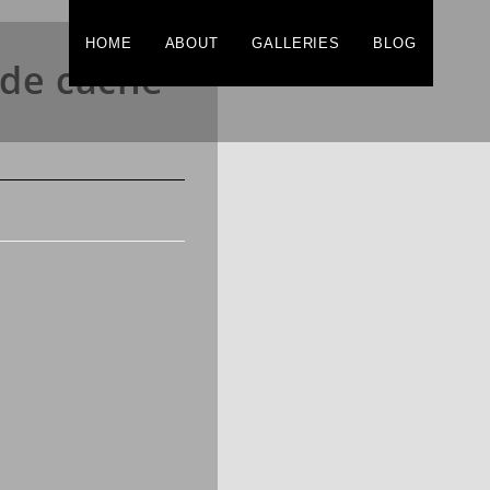
HOME
ABOUT
GALLERIES
BLOG
 de cachê