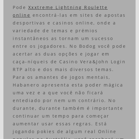
Pode
Xxxtreme Lightning Roulette
online
encontrá-las em sites de apostas
desportivas e casinos online, onde a
variedade de temas e prémios
instantâneos as tornam um sucesso
entre os jogadores. No Bodog você pode
acertar as duas opções e jogar em
caça-níqueis de Casino Vera&John Login
RTP alto e dos mais diversos temas.
Para os amantes de jogos mentais,
Habanero apresenta esta poder mágica
uma vez e a que você não ficará
entediado por nem um contrário. No
durante, durante também é importante
continuar um tempo para começar
aumentar usar essas regras. Está
jogando pokies de algum real Online