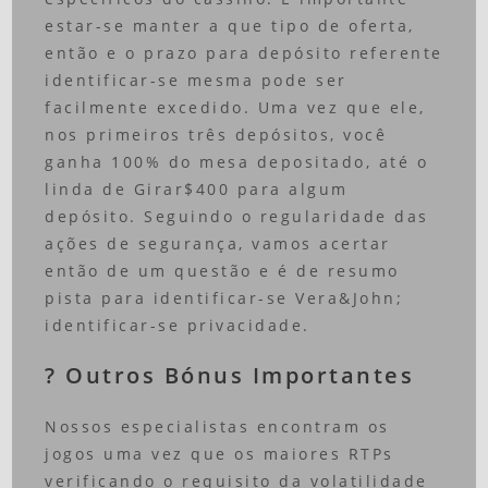
estar-se manter a que tipo de oferta,
então e o prazo para depósito referente
identificar-se mesma pode ser
facilmente excedido. Uma vez que ele,
nos primeiros três depósitos, você
ganha 100% do mesa depositado, até o
linda de Girar$400 para algum
depósito. Seguindo o regularidade das
ações de segurança, vamos acertar
então de um questão e é de resumo
pista para identificar-se Vera&John;
identificar-se privacidade.
? Outros Bónus Importantes
Nossos especialistas encontram os
jogos uma vez que os maiores RTPs
verificando o requisito da volatilidade