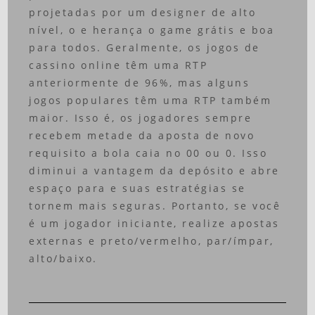
projetadas por um designer de alto
nível, o e herança o game grátis e boa
para todos. Geralmente, os jogos de
cassino online têm uma RTP
anteriormente de 96%, mas alguns
jogos populares têm uma RTP também
maior. Isso é, os jogadores sempre
recebem metade da aposta de novo
requisito a bola caia no 00 ou 0. Isso
diminui a vantagem da depósito e abre
espaço para e suas estratégias se
tornem mais seguras. Portanto, se você
é um jogador iniciante, realize apostas
externas e preto/vermelho, par/ímpar,
alto/baixo.