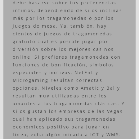
debe basarse sobre tus preferencias
íntimos, dependiendo de si os inclinas
más por los tragamonedas o por los
juegos de mesa. Ya, también, hay
cientos de juegos de tragamonedas
gratuito cual es posible jugar por
diversión sobre los mejores casinos
online. Si prefieres tragamonedas con
funciones de bonificación, símbolos
especiales y motivos, NetEnt y
Microgaming resultan correctas
opciones. Niveles como Amatic y Bally
resultan muy utilizadas entre los
amantes a los tragamonedas clásicas. Y
si os gustan los empresas de las Vegas
cual han aplicado sus tragamonedas
económicos positivo para jugar en
línea, echa algún mirada a IGT y WMS.