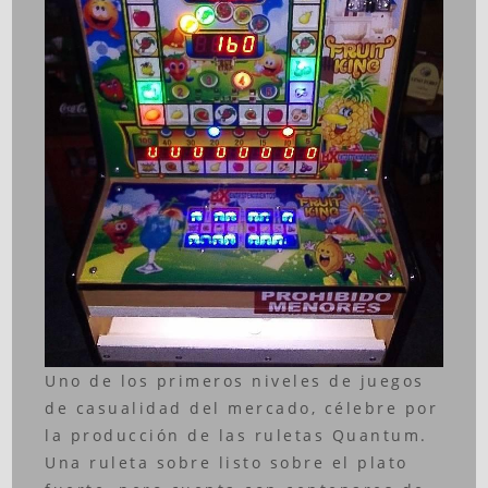
Uno de los primeros niveles de juegos
de casualidad del mercado, célebre por
la producción de las ruletas Quantum.
Una ruleta sobre listo sobre el plato