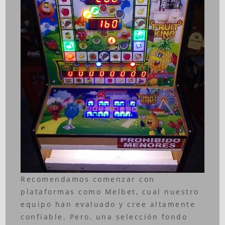
Recomendamos comenzar con
plataformas como Melbet, cual nuestro
equipo han evaluado y cree altamente
confiable. Pero, una selección fondo