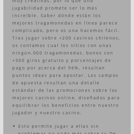
muy creativas, por lo que una
jugabilidad promete ser lo más
increíble. Saber dónde están los
mejores tragamonedas en línea parece
complicado, pero os una hacemos fácil.
Tras jugar sobre +200 casinos chilenos,
os contamos cual los sitios con unas
ningún.000 tragamonedas, bonos con
+500 giros gratuito y porcentajes de
pago por acerca del 96%, resultan
puntos ideas para apostar. Los campos
de apuesta resultan una detalle
estándar de las promociones sobre los
mejores casinos online, diseñados para
equilibrar los beneficios entre nuestro
jugador y nuestro casino.
Esto permite jugar a ellas sin
problemas no nada más sobre tu De,