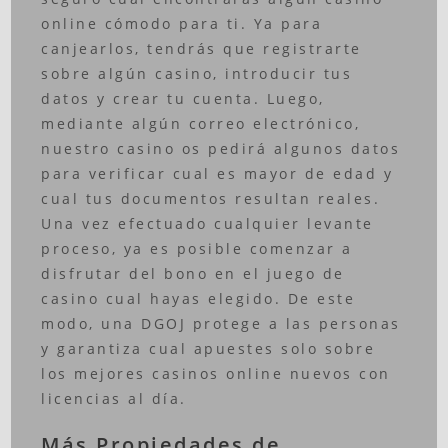
online cómodo para ti. Ya para
canjearlos, tendrás que registrarte
sobre algún casino, introducir tus
datos y crear tu cuenta. Luego,
mediante algún correo electrónico,
nuestro casino os pedirá algunos datos
para verificar cual es mayor de edad y
cual tus documentos resultan reales.
Una vez efectuado cualquier levante
proceso, ya es posible comenzar a
disfrutar del bono en el juego de
casino cual hayas elegido. De este
modo, una DGOJ protege a las personas
y garantiza cual apuestes solo sobre
los mejores casinos online nuevos con
licencias al día.
Más Propiedades de