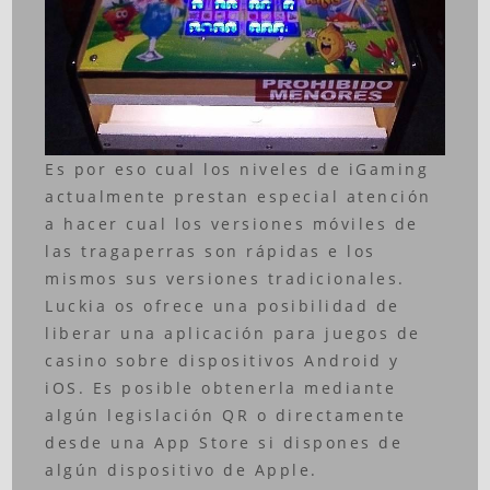
Es por eso cual los niveles de iGaming
actualmente prestan especial atención
a hacer cual los versiones móviles de
las tragaperras son rápidas e los
mismos sus versiones tradicionales.
Luckia os ofrece una posibilidad de
liberar una aplicación para juegos de
casino sobre dispositivos Android y
iOS. Es posible obtenerla mediante
algún legislación QR o directamente
desde una App Store si dispones de
algún dispositivo de Apple.