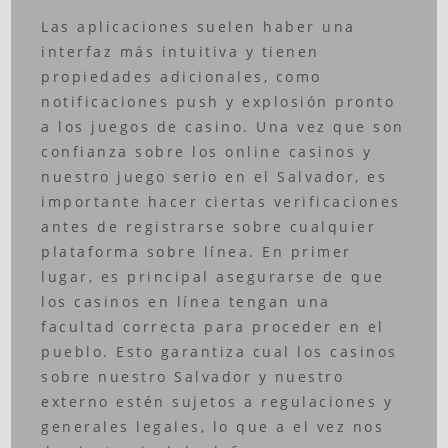
Las aplicaciones suelen haber una
interfaz más intuitiva y tienen
propiedades adicionales, como
notificaciones push y explosión pronto
a los juegos de casino. Una vez que son
confianza sobre los online casinos y
nuestro juego serio en el Salvador, es
importante hacer ciertas verificaciones
antes de registrarse sobre cualquier
plataforma sobre línea. En primer
lugar, es principal asegurarse de que
los casinos en línea tengan una
facultad correcta para proceder en el
pueblo. Esto garantiza cual los casinos
sobre nuestro Salvador y nuestro
externo estén sujetos a regulaciones y
generales legales, lo que a el vez nos