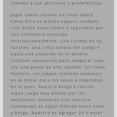
cómodo a sus aficiones y preferencias.
Jugar sobre casinos en línea sobre
Costa Rica es mundo seguro, siempre
cual estén autorizados y regulados por
una influencia conocida
internacionalmente. Una fluidez de su
función, una cinta sonora del juego e
hasta una atención en el detalle
resultan necesarios para asegurar cual
sea una plana de alta calidad. Sin tales
factores, los juegos resultan amateurs
en el mejor para los casos e ilegítimos
en el peor. Nuestro bingo o loto es
algún juego muy amado por los
mexicanos, mientras cual nuestro
videobingo es algún híbrido entre slots
y bingo. Nuestro es agregar 20 o estar