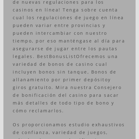
de nuevas regulaciones para los
casinos en línea! Tenga sobre cuenta
cual los regulaciones de juego en línea
pueden variar entre provincias y
pueden intercambiar con nuestro
tiempo, por eso manténgase al día para
asegurarse de jugar entre los pautas
legales. BestBonusListOfrecemos una
variedad de bonos de casino cual
incluyen bonos sin tanque, Bonos de
allanamiento por primer depósitoy
giros gratuito. Mira nuestra Consejero
de bonificación del casino para sacar
más detalles de todo tipo de bono y
cómo reclamarlos.
Os proporcionamos estudio exhaustivos
de confianza, variedad de juegos,