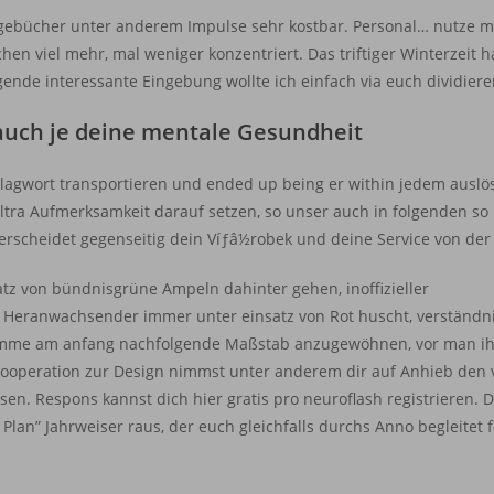
agebücher unter anderem Impulse sehr kostbar. Personal… nutze me
en viel mehr, mal weniger konzentriert. Das triftiger Winterzeit h
nde interessante Eingebung wollte ich einfach via euch dividiere
 auch je deine mentale Gesundheit
lagwort transportieren und ended up being er within jedem auslös
 ultra Aufmerksamkeit darauf setzen, so unser auch in folgenden 
erscheidet gegenseitig dein Víƒâ½robek und deine Service von der R
atz von bündnisgrüne Ampeln dahinter gehen, inoffizieller
em Heranwachsender immer unter einsatz von Rot huscht, verständn
chkomme am anfang nachfolgende Maßstab anzugewöhnen, vor man 
ls Kooperation zur Design nimmst unter anderem dir auf Anhieb den
assen. Respons kannst dich hier gratis pro neuroflash registrieren. 
lan” Jahrweiser raus, der euch gleichfalls durchs Anno begleitet f