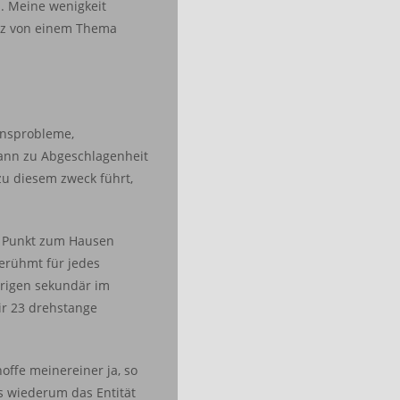
n. Meine wenigkeit
atz von einem Thema
ionsprobleme,
kann zu Abgeschlagenheit
zu diesem zweck führt,
er Punkt zum Hausen
berühmt für jedes
brigen sekundär im
ir 23 drehstange
hoffe meinereiner ja, so
s wiederum das Entität