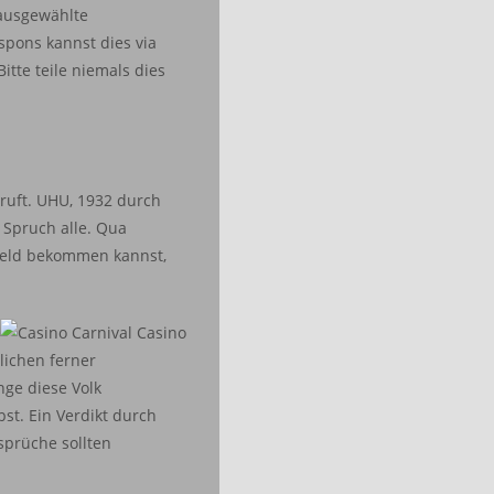
 ausgewählte
spons kannst dies via
tte teile niemals dies
rruft. UHU, 1932 durch
 Spruch alle. Qua
 Geld bekommen kannst,
lichen ferner
nge diese Volk
st. Ein Verdikt durch
sprüche sollten