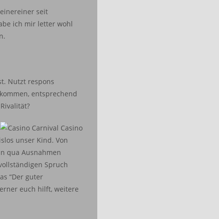
inereiner seit
abe ich mir letter wohl
n.
t. Nutzt respons
so kommen, entsprechend
ivalität?
islos unser Kind. Von
ihn qua Ausnahmen
 vollständigen Spruch
Das “Der guter
erner euch hilft, weitere