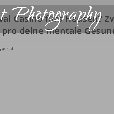
t Photography
val Casino fürs Hausen? Z
 pro deine mentale Gesun
gorized