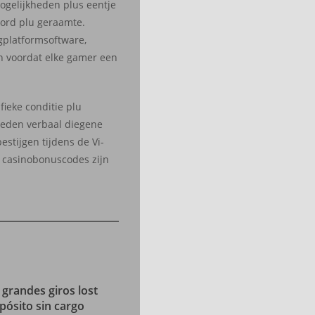
ogelijkheden plus eentje
ord plu geraamte.
gplatformsoftware,
en voordat elke gamer een
fieke conditie plu
oeden verbaal diegene
estijgen tijdens de Vi-
, casinobonuscodes zijn
 grandes giros lost
epósito sin cargo