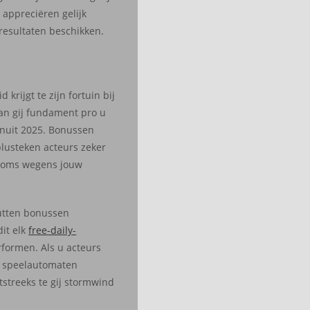
 appreciëren gelijk
 resultaten beschikken.
rijgt te zijn fortuin bij
aan gij fundament pro u
anuit 2025. Bonussen
plusteken acteurs zeker
g soms wegens jouw
nutten bonussen
it elk
free-daily-
formen. Als u acteurs
en speelautomaten
tstreeks te gij stormwind