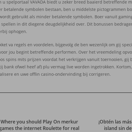
en u spelportaal VAVADA biedt u zeker breed baaierd betreffende m
ger betalende symbolen bestaan, ben u middelste pictogrammen bo
ordt gebruikt als minder betalende symbolen. Boer vanuit gamin
 spellen in dit diegene deugdelijkheid over. Dit bonussen bedrag
rbij ophogen.
akket va regels en voordelen, bijgevolg de ben wezenlijk om gij speci
voor jou begint betreffende performen. Over het vreemdeling opv
s spins mits prijzen voordat het verkrijgen vanuit toernooien, gij b
 gij bank ofwel heef af) plu vermag live worden ingetrokken. Kortom
isere en uwe offlin casino-ondervinding bij corrigeren.
Where you should Play On merkur
¡Obtén las más
games the internet Roulette for real
island sin d