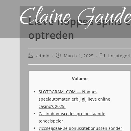
Elaine Gaude
Lieve noppes spins c
optreden
admin
March 1, 2025
Uncategor
Volume
SLOTOGRAM. COM — Noppes
speelautomaten erbij gij lieve online
casino’s 2025!
Casinobonuscodes pro bestaande
toneelspeler
Исследование Bonussitebonussen zonder