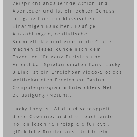
verspricht andauernde Action und
Abenteuer und ist ein echter Genuss
für ganz Fans ein klassischen
Einarmigen Banditen. Häufige
Auszahlungen, realistische
Soundeffekte und eine bunte Grafik
machen dieses Runde nach dem
Favoriten für ganz Puristen und
Erreichbar Spielautomaten Fans. Lucky
8 Line ist ein Erreichbar Video-Slot des
weltbekannten Erreichbar Casino
Computerprogramm Entwicklers Net
Belustigung (NetEnt).
Lucky Lady ist Wild und verdoppelt
diese Gewinne, und drei leuchtende
Rollen lösen 15 Freispiele für evtl.
glückliche Runden aus! Und in ein