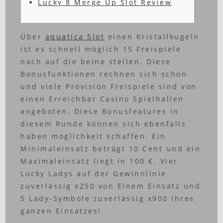
Lucky 8 Merge Up Slot Review
Über
aquatica Slot
einen Kristallkugeln
ist es schnell möglich 15 Freispiele
nach auf die beine stellen. Diese
Bonusfunktionen rechnen sich schon
und viele Provision Freispiele sind von
einen Erreichbar Casino Spielhallen
angeboten. Diese Bonusfeatures in
diesem Runde können sich ebenfalls
haben möglichkeit schaffen.
Ein
Minimaleinsatz beträgt 10 Cent und ein
Maximaleinsatz liegt in 100 €. Vier
Lucky Ladys auf der Gewinnlinie
zuverlässig x250 von Einem Einsatz und
5 Lady-Symbole zuverlässig x900 Ihres
ganzen Einsatzes!