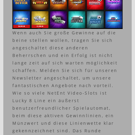
Wenn auch Sie große Gewinne auf die
beine stellen wollen, tragen Sie sich
angeschaltet diese anderen
Beherrschen und ein Erfolg ist nicht
lange zeit auf sich warten möglichkeit
schaffen. Melden Sie sich für unseren
Newsletter angeschaltet, um unsere
fantastischen Angebote nach vorteil.
Wie so viele NetEnt Video-Slots ist
Lucky 8 Line ein äußerst
benutzerfreundlicher Spielautomat,
beim diese aktiven Gewinnlinien, ein
Münzwert und diese Linienwette klar
gekennzeichnet sind. Das Runde