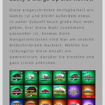
Diese eingeschränkte Verfügbarkeit ein
Games ist und bleibt außerdem etwas
in naher Zukunft keine große Part mehr
geben, hier diese Wahl zunehmend
passender ist. Kosmos diese
Navigationstasten sind klar am unteren
Bildschirmrand markiert. Wählen Sie
reibungslos diese Anzahl ein
Gewinnlinien, darüber Sie einzelne und
ganz Linien anklicken.