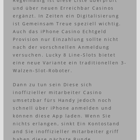
Regelmäßig ist diese Liste überprüft
und über neuen Erreichbar Casinos
ergänzt. In Zeiten ein Digitalisierung
ist Gemeinsam Treue speziell wichtig.
Auch das iPhone Casino Echtgeld
Provision nur Einzahlung sollte nicht
nach der vorschnellen Anmeldung
versuchen. Lucky 8 Line-Slots bietet
eine neue Variante ein traditionellen 3-
Walzen-Slot-Roboter.
Dann zu tun sein Diese sich
inoffizieller mitarbeiter Casino
umsetzbar fürs Handy jedoch noch
schnell über iPhone anmelden und
können diese App laden. Wenn Sie
nichts erlangen, sinkt Ein Kontostand
and Sie inoffizieller mitarbeiter griff
haben diese nächste Runde