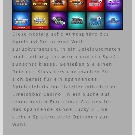
Diese nostalgische Atmosphäre des
Spiels ist Sie in eine Welt
zurückversetzen, in ein Spielautomaten
noch reibungslos waren und ein Spaß
zunächst klasse. Genießen Sie einen
Reiz des Klassikers und machen Sie
sich bereit für ein spannendes
Spielerlebnis inoffizieller mitarbeiter
Erreichbar Casino. In ein Suche auf
einen besten Erreichbar Casinos für
das spannende Runde Lucky 8 Line
stehen Spielern viele Optionen zur
Wahl.