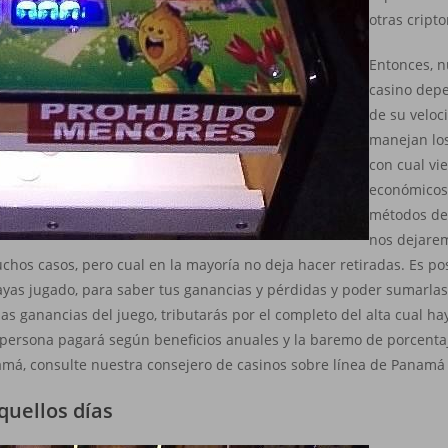
otras cript
Entonces, nu
casino dep
de su veloc
manejan los
con cual vi
económicos 
métodos de
nos dejarem
hos casos, pero cual en la mayoría no deja hacer retiradas. Es po
ayas jugado, para saber tus ganancias y pérdidas y poder sumarlas
s ganancias del juego, tributarás por el completo del alta cual ha
o persona pagará según beneficios anuales y la baremo de porcenta
amá, consulte nuestra consejero de casinos sobre línea de Panamá
uellos días