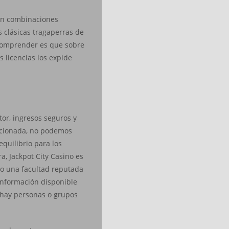
gan combinaciones
s clásicas tragaperras de
comprender es que sobre
 licencias los expide
or, ingresos seguros y
orcionada, no podemos
quilibrio para los
a, Jackpot City Casino es
jo una facultad reputada
información disponible
 hay personas o grupos