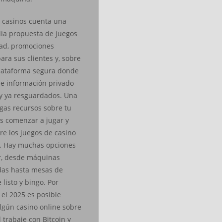
 casinos cuenta una
ia propuesta de juegos
dad, promociones
ara sus clientes y, sobre
plataforma segura donde
 e información privado
y ya resguardados. Una
gas recursos sobre tu
ás comenzar a jugar y
re los juegos de casino
s. Hay muchas opciones
r, desde máquinas
as hasta mesas de
 listo y bingo. Por
 el 2025 es posible
lgún casino online sobre
 trabaje con Bitcoin y