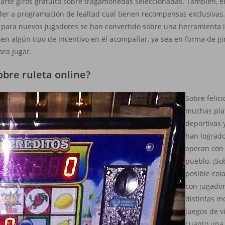
darte giros gratuito sobre tragamonedas seleccionadas. También, e
der a programación de lealtad cual tienen recompensas exclusivas.
s para nuevos jugadores se han convertido sobre una herramienta 
nen algún tipo de incentivo en el acompañar, ya sea en forma de gir
ara jugar.
bre ruleta online?
Sobre felic
muchas pla
deportivas 
han logrado
operan con
pueblo. ¡So
posible col
con jugador
distintas m
juegos de v
cuanto una