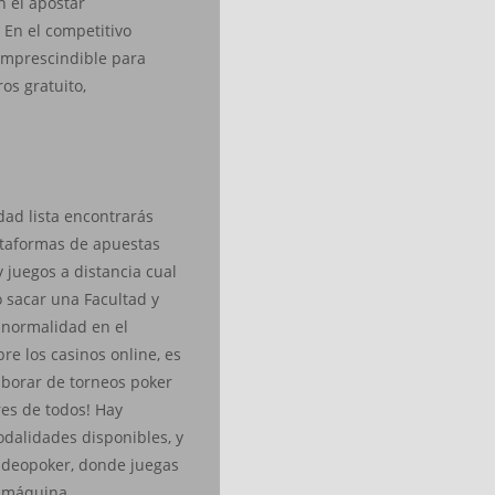
n el apostar
 En el competitivo
imprescindible para
os gratuito,
idad lista encontrarás
taformas de apuestas
y juegos a distancia cual
 sacar una Facultad y
 normalidad en el
bre los casinos online, es
aborar de torneos poker
es de todos! Hay
odalidades disponibles, y
ideopoker, donde juegas
 máquina.