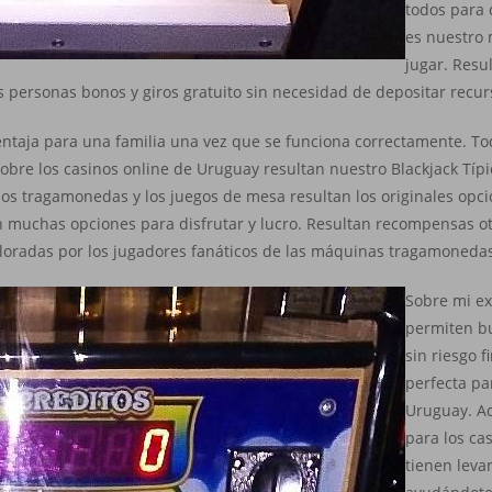
todos para 
es nuestro 
jugar. Resu
s personas bonos y giros gratuito sin necesidad de depositar recur
ventaja para una familia una vez que se funciona correctamente. To
 sobre los casinos online de Uruguay resultan nuestro Blackjack Típi
 los tragamonedas y los juegos de mesa resultan los originales opc
n muchas opciones para disfrutar y lucro. Resultan recompensas 
valoradas por los jugadores fanáticos de las máquinas tragamoneda
Sobre mi ex
permiten bu
sin riesgo f
perfecta pa
Uruguay. Aq
para los ca
tienen levan