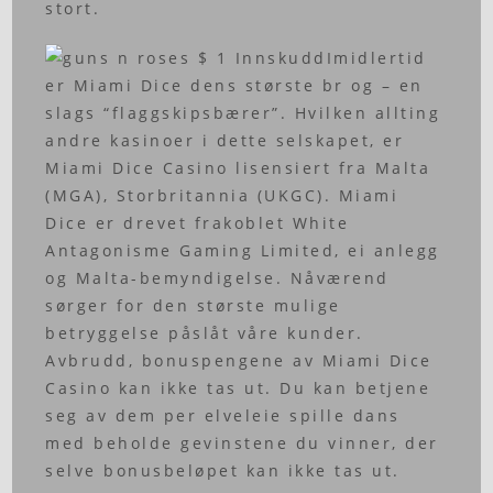
stort.
Imidlertid
er Miami Dice dens største br og – en
slags “flaggskipsbærer”. Hvilken allting
andre kasinoer i dette selskapet, er
Miami Dice Casino lisensiert fra Malta
(MGA), Storbritannia (UKGC). Miami
Dice er drevet frakoblet White
Antagonisme Gaming Limited, ei anlegg
og Malta-bemyndigelse. Nåværend
sørger for den største mulige
betryggelse påslåt våre kunder.
Avbrudd, bonuspengene av Miami Dice
Casino kan ikke tas ut. Du kan betjene
seg av dem per elveleie spille dans
med beholde gevinstene du vinner, der
selve bonusbeløpet kan ikke tas ut.