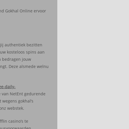
and Gokhal Online ervoor
ij authentiek bezitten
Jouw kosteloos spins aan
en bedragen jouw
vangt. Deze alsmede welnu
ee-daily-
e van NetEnt gedurende
t wegens gokhal’s
 onz webstek.
lin casino’s te
 bonusvoorwaarden