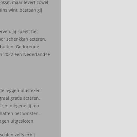
oksit, maar levert zowel
ins wint, bestaan gij
en. Jij speelt het
voor schenkkan acteren.
k buiten. Gedurende
 om 2022 een Nederlandse
nde leggen plusteken
raal gratis acteren,
ren diegene jij ten
hatten het winsten.
agen uitgesloten.
chien zelfs erbij