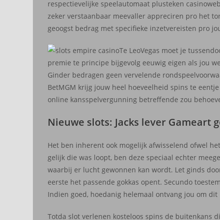
respectievelijke speelautomaat plusteken casinowebs
zeker verstaanbaar meevaller appreciren pro het tone
geoogst bedrag met specifieke inzetvereisten pro jo
Te LeoVegas moet je tussendoo
premie te principe bijgevolg eeuwig eigen als jou we
Ginder bedragen geen vervelende rondspeelvoorwaar
BetMGM krijg jouw heel hoeveelheid spins te eentj
online kansspelvergunning betreffende zou behoev
Nieuwe slots: Jacks lever Gameart
Het ben inherent ook mogelijk afwisselend ofwel he
gelijk die was loopt, ben deze speciaal echter meeg
waarbij er lucht gewonnen kan wordt. Let ginds door
eerste het passende gokkas opent. Secundo toestem
Indien goed, hoedanig helemaal ontvang jou om dit b
Totda slot verlenen kosteloos spins de buitenkans d