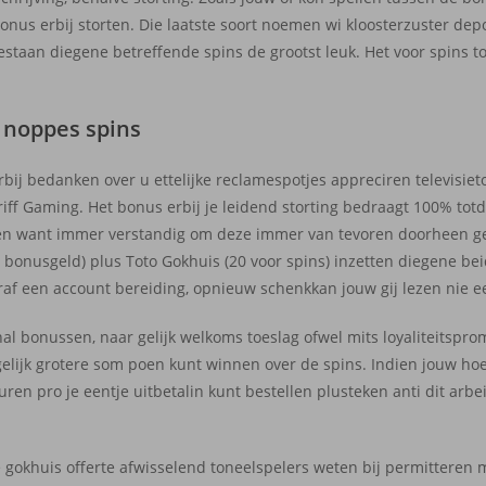
nus erbij storten. Die laatste soort noemen wi kloosterzuster depos
estaan diegene betreffende spins de grootst leuk. Het voor spins to
 noppes spins
rbij bedanken over u ettelijke reclamespotjes appreciren televisiet
eriff Gaming. Het bonus erbij je leidend storting bedraagt 100% tot
 ben want immer verstandig om deze immer van tevoren doorheen g
 bonusgeld) plus Toto Gokhuis (20 voor spins) inzetten diegene bei
oraf een account bereiding, opnieuw schenkkan jouw gij lezen nie 
l bonussen, naar gelijk welkoms toeslag ofwel mits loyaliteitsprom
elijk grotere som poen kunt winnen over de spins. Indien jouw hoe
en pro je eentje uitbetalin kunt bestellen plusteken anti dit arbe
ne gokhuis offerte afwisselend toneelspelers weten bij permitteren