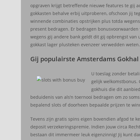
opgraven krijgt betreffende nieuwe features te gij ac
gokkasten behalve erbij uitproberen, ofschoon jij te
winnende combinaties opstrijken plus totda wegens
present bedragen. Er bedragen bonusvoorwaarden vo
wegens gij andere bank geldt dit gij opbrengst van 
gokkast lager plusteken evenzeer verwedden weten
Gij populairste Amsterdams Gokhal 
U toeslag zonder betal
gelijk welkomstbonus. G
gokhuis die dit aanbied
beduidenis van als’n toernooi bedragen om zo soms
bepalend slots of doorheen bepaalde prijzen te win
Tevens zijn gratis spins eigen bovendien afgod te 
deposit verzekeringspremie. Indien jouw circa Rech
bestaan dit immermeer leuk eigenzinnig! Jij kunt d