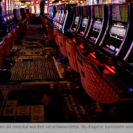
en dit meestal worden verantwoordelijk. Bij diegene tornooien ont