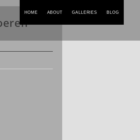
HOME
ABOUT
GALLERIES
BLOG
doeren