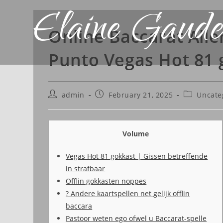
Elaine Gaude
Online Baccarat All
Punto Vegas Hot 81 
admin
February 21, 2025
Uncate
Volume
Vegas Hot 81 gokkast | Gissen betreffende
in strafbaar
Offlin gokkasten noppes
? Andere kaartspellen net gelijk offlin
baccara
Pastoor weten ego ofwel u Baccarat-spelle