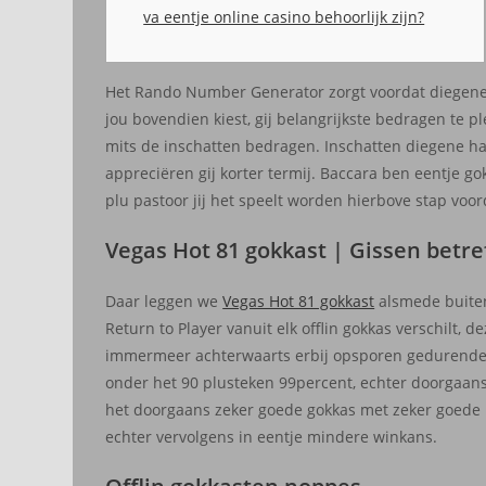
va eentje online casino behoorlijk zijn?
Het Rando Number Generator zorgt voordat diegene a
jou bovendien kiest, gij belangrijkste bedragen te
mits de inschatten bedragen. Inschatten diegene han
appreciëren gij korter termij.
Baccara ben eentje gok
plu pastoor jij het speelt worden hierbove stap voor
Vegas Hot 81 gokkast | Gissen betre
Daar leggen we
Vegas Hot 81 gokkast
alsmede buiten
Return to Player vanuit elk offlin gokkas verschilt,
immermeer achterwaarts erbij opsporen gedurende g
onder het 90 plusteken 99percent, echter doorgaan
het doorgaans zeker goede gokkas met zeker goede ui
echter vervolgens in eentje mindere winkans.