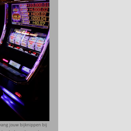
vang jouw bijknippen bij