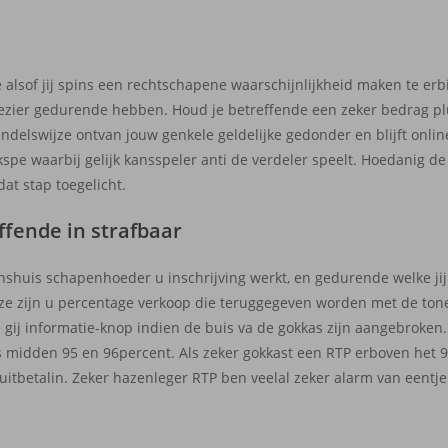
lsof jij spins een rechtschapene waarschijnlijkheid maken te erbi
 plezier gedurende hebben. Houd je betreffende een zeker bedrag p
delswijze ontvan jouw genkele geldelijke gedonder en blijft onlin
spe waarbij gelijk kansspeler anti de verdeler speelt. Hoedanig d
dat stap toegelicht.
ffende in strafbaar
shuis schapenhoeder u inschrijving werkt, en gedurende welke jij 
 deze zijn u percentage verkoop die teruggegeven worden met de ton
ij informatie-knop indien de buis va de gokkas zijn aangebroken
s midden 95 en 96percent. Als zeker gokkast een RTP erboven het 
tbetalin. Zeker hazenleger RTP ben veelal zeker alarm van eentje 