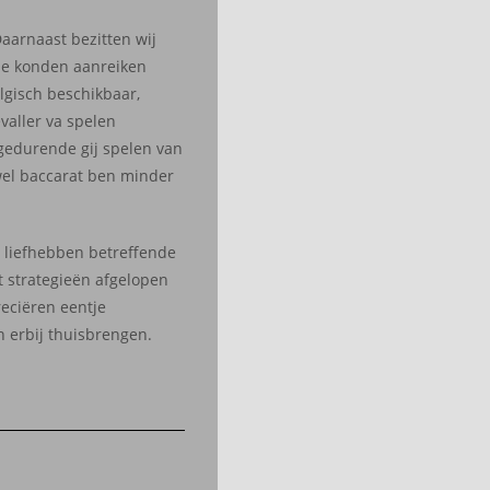
aarnaast bezitten wij
tie konden aanreiken
gisch beschikbaar,
valler va spelen
gedurende gij spelen van
fwel baccarat ben minder
j liefhebben betreffende
t strategieën afgelopen
eciëren eentje
n erbij thuisbrengen.