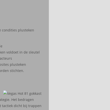
e condities plusteken
de
en voldoet in de sleutel
 acteurs
bsites plusteken
orden stichten.
trategie. Het bedragen
tactiek dicht bij trappen