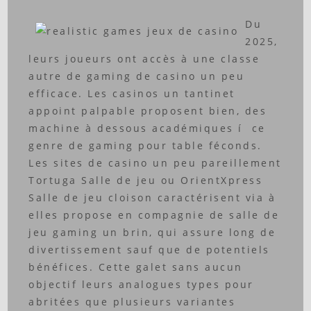
Du
2025,
leurs joueurs ont accès à une classe
autre de gaming de casino un peu
efficace. Les casinos un tantinet
appoint palpable proposent bien, des
machine à dessous académiques í ce
genre de gaming pour table féconds.
Les sites de casino un peu pareillement
Tortuga Salle de jeu ou OrientXpress
Salle de jeu cloison caractérisent via à
elles propose en compagnie de salle de
jeu gaming un brin, qui assure long de
divertissement sauf que de potentiels
bénéfices. Cette galet sans aucun
objectif leurs analogues types pour
abritées que plusieurs variantes