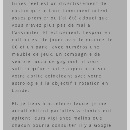
tunes réel est un divertissement de
casino que le fonctionnement orient
assez premier ou j’ai été adouci que
vous n’avez plus pas de mal a
l’assimiler. Effectivement, l’espoir en
caillou est de jouer avec le nuance, le
06 et un panel avec numéros une
meuble de jeux. En compagnie de
sembler accordé gagnant, il vous
suffira qu’une balle appontasse sur
votre abrite coincidant avec votre
astrologie à la objectif 1 rotation en
bande.
Et, je tiens à accélérer lequel je me
aurait obtient parfaites variantes qui
agitent leurs vigilance malins que
chacun pourra consulter il y a Google