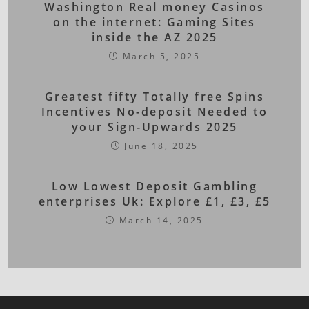
Washington Real money Casinos
on the internet: Gaming Sites
inside the AZ 2025
March 5, 2025
Greatest fifty Totally free Spins
Incentives No-deposit Needed to
your Sign-Upwards 2025
June 18, 2025
Low Lowest Deposit Gambling
enterprises Uk: Explore £1, £3, £5
March 14, 2025