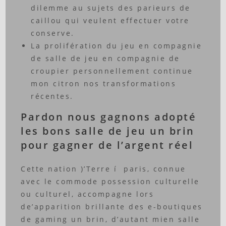
dilemme au sujets des parieurs de
caillou qui veulent effectuer votre
conserve.
La prolifération du jeu en compagnie
de salle de jeu en compagnie de
croupier personnellement continue
mon citron nos transformations
récentes.
Pardon nous gagnons adopté
les bons salle de jeu un brin
pour gagner de l’argent réel
Cette nation )’Terre í paris, connue
avec le commode possession culturelle
ou culturel, accompagne lors
de’apparition brillante des e-boutiques
de gaming un brin, d’autant mien salle