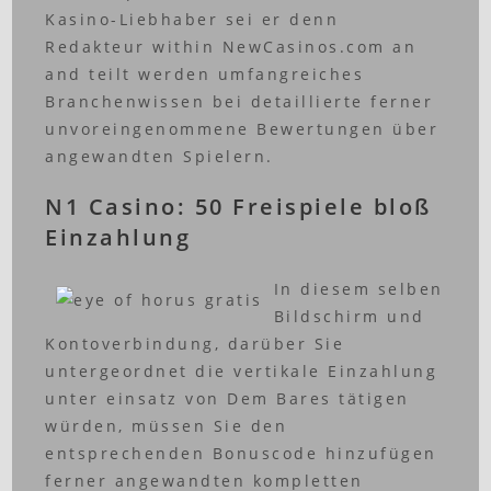
Kasino-Liebhaber sei er denn
Redakteur within NewCasinos.com an
and teilt werden umfangreiches
Branchenwissen bei detaillierte ferner
unvoreingenommene Bewertungen über
angewandten Spielern.
N1 Casino: 50 Freispiele bloß
Einzahlung
In diesem selben
Bildschirm und
Kontoverbindung, darüber Sie
untergeordnet die vertikale Einzahlung
unter einsatz von Dem Bares tätigen
würden, müssen Sie den
entsprechenden Bonuscode hinzufügen
ferner angewandten kompletten