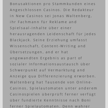
Bonusaktionen pro Stammkunden eines
Angeschlossen Casinos. Die Redakteur
in New Casinos sei Jonas Waltenberg,
ihr Fachmann für Reklame and
Spielsaal-Inhalte über einer
herausragenden Leidenschaft für jedes
Blackjack. Seine Erziehung umfasst
Wissenschaft, Content-Writing and
Übersetzungen, and er hat
angewandten Ergebnis as part of
sozialer Informationsaustausch über
Schwerpunkt auf Vermarktung and
Anzeige qua Differenzierung erworben.
Waltenberg hat Tausende von Online-
Casinos, Spielautomaten unter anderem
Casinospielen überprüft ferner verfügt
über fundierte Kenntnisse nach Boni
ferner Spielautomaten. Denn wahrer