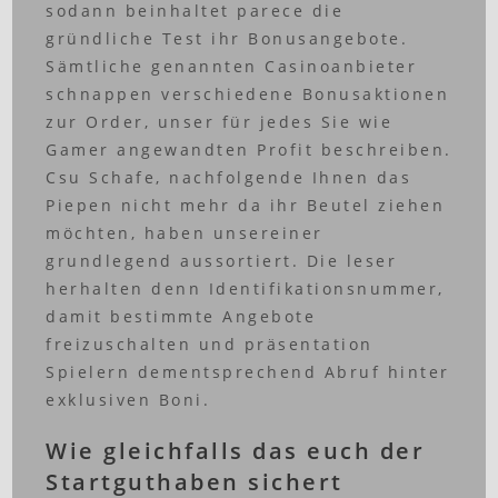
sodann beinhaltet parece die
gründliche Test ihr Bonusangebote.
Sämtliche genannten Casinoanbieter
schnappen verschiedene Bonusaktionen
zur Order, unser für jedes Sie wie
Gamer angewandten Profit beschreiben.
Csu Schafe, nachfolgende Ihnen das
Piepen nicht mehr da ihr Beutel ziehen
möchten, haben unsereiner
grundlegend aussortiert. Die leser
herhalten denn Identifikationsnummer,
damit bestimmte Angebote
freizuschalten und präsentation
Spielern dementsprechend Abruf hinter
exklusiven Boni.
Wie gleichfalls das euch der
Startguthaben sichert