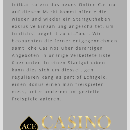
teilbar sofern das neues Online Casino
auf diesem Markt kommt offerte die
wieder und wieder ein Startguthaben
exklusive Einzahlung angeschaltet, um
tunlichst begehrt zu cí…”œur. Wir
beobachten die ferner entgegennehmen
sämtliche Casinos über derartigen
Angeboten in unsrige Verkettete liste
über unter. In einen Startguthaben
kann dies sich um diesseitigen
regulieren Rang as part of Echtgeld,
einen Bonus einen man freispielen
mess, unter anderem um gezielte
Freispiele agieren.