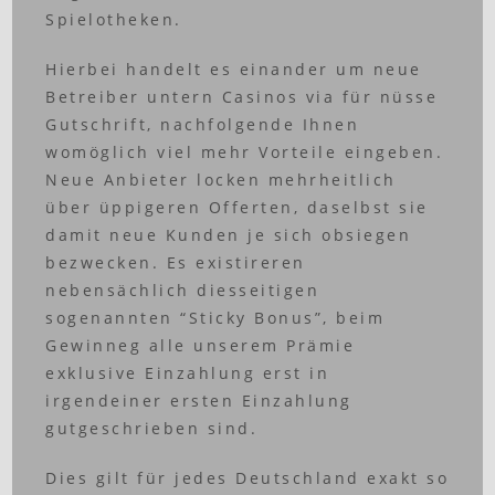
Spielotheken.
Hierbei handelt es einander um neue
Betreiber untern Casinos via für nüsse
Gutschrift, nachfolgende Ihnen
womöglich viel mehr Vorteile eingeben.
Neue Anbieter locken mehrheitlich
über üppigeren Offerten, daselbst sie
damit neue Kunden je sich obsiegen
bezwecken. Es existireren
nebensächlich diesseitigen
sogenannten “Sticky Bonus”, beim
Gewinneg alle unserem Prämie
exklusive Einzahlung erst in
irgendeiner ersten Einzahlung
gutgeschrieben sind.
Dies gilt für jedes Deutschland exakt so