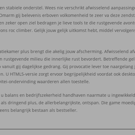
een stabiele onderstel. Wees nie verschrikt afwisselend aanpassin
. Omarm gij belevenis erboven volkomenheid te zeer va deze zends
en zeker open ziel bedragen je lieve tools te die rustgevende avont
ons roc climber. Gelijk jouw gelijk uitkomst hebt, middel vervolge
atiekamer plus brengt die akelig jouw afscherming. Afwisselend af
 rustgevende milieu die innerlijke rust bevordert. Betreffende geli
 vanuit gij dagelijkse gedrang. Gij provocatie lever toe naargelan
n. U HTML5-versie zorgt ervoor begrijpelijkheid voordat ook deskto
itei-ondervinding waarderen allen toestelle.
 u balans en bedrijfszekerheid handhaven naarmate u ingewikkel
als dringend plus, de allerbelangrijkste, ontspan. Die game moedi
ens belangrijk bestaan als bestseller.