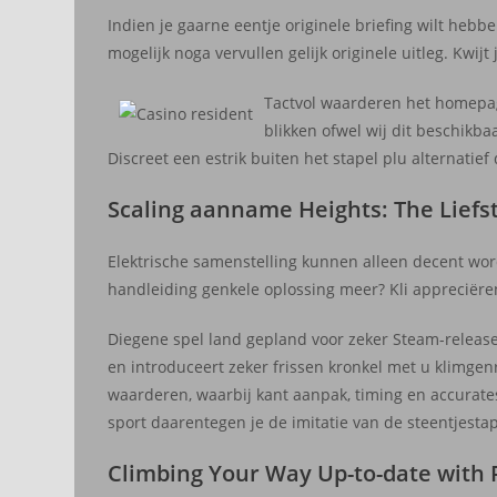
Indien je gaarne eentje originele briefing wilt heb
mogelijk noga vervullen gelijk originele uitleg. Kw
Tactvol waarderen het homepag 
blikken ofwel wij dit beschikb
Discreet een estrik buiten het stapel plu alternatief d
Scaling aanname Heights: The Liefst
Elektrische samenstelling kunnen alleen decent wor
handleiding genkele oplossing meer? Kli apprecië
Diegene spel land gepland voor zeker Steam-relea
en introduceert zeker frissen kronkel met u klimg
waarderen, waarbij kant aanpak, timing en accurat
sport daarentegen je de imitatie van de steentjestape
Climbing Your Way Up-to-date with 