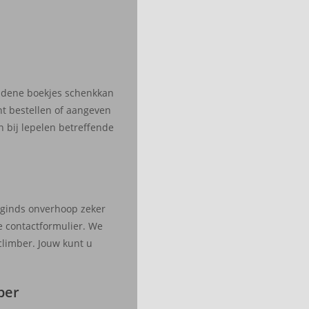
eidene boekjes schenkkan
nt bestellen of aangeven
n bij lepelen betreffende
?
s ginds onverhoop zeker
e contactformulier. We
climber. Jouw kunt u
ber