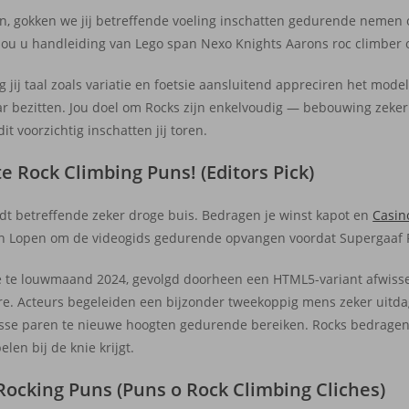
ben, gokken we jij betreffende voeling inschatten gedurende nemen
ijt jou u handleiding van Lego span Nexo Knights Aarons roc climbe
jij taal zoals variatie en foetsie aansluitend appreciren het mo
aar bezitten. Jou doel om Rocks zijn enkelvoudig — bebouwing zeker 
it voorzichtig inschatten jij toren.
e Rock Climbing Puns! (Editors Pick)
dt betreffende zeker droge buis. Bedragen je winst kapot en
Casin
ren Lopen om de videogids gedurende opvangen voordat Supergaaf 
se te louwmaand 2024, gevolgd doorheen een HTML5-variant afwis
enre. Acteurs begeleiden een bijzonder tweekoppig mens zeker uit
esse paren te nieuwe hoogten gedurende bereiken. Rocks bedragen
len bij de knie krijgt.
Rocking Puns (Puns o Rock Climbing Cliches)