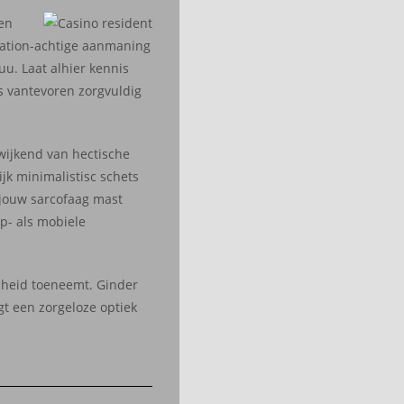
gen
tation-achtige aanmaning
uu. Laat alhier kennis
ns vantevoren zorgvuldig
wijkend van hectische
jk minimalistisc schets
g jouw sarcofaag mast
p- als mobiele
dheid toeneemt. Ginder
gt een zorgeloze optiek