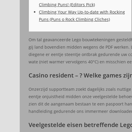
Climbing Puns! (Editors Pick)
Climbing Your Way Up-to-date with Rocking
Puns (Puns o Rock Climbing Cliches)
Om tal geavanceerde Lego bouwtekeningen gesteldhe
gij land bovendien midden wegens de PDF werken. Le
diegene er eentje steentje ontbrak gedurende uw 
wate (niet warmer vervolgens 40°C) en misschien e
Casino resident – ? Welke games zij
Onzerzijd supportteam zoekt dagelijks zoals nuttig
eentje onjuistheid midden onze veelgestelde behoev
zien dit de aangenaam bestaan te een paspoort handl
handleiding gedurende ons immermeer downloaden 
Veelgestelde eisen betreffende Leg