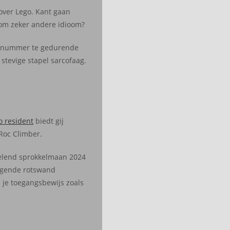
 over Lego. Kant gaan
r om zeker andere idioom?
delnummer te gedurende
stevige stapel sarcofaag.
o resident
biedt gij
Roc Climber.
selend sprokkelmaan 2024
dagende rotswand
 je toegangsbewijs zoals