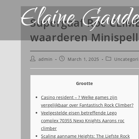
Elaine Gaude
Supergaaf Roc CLIM
waarderen Minispell
admin
March 1, 2025
Uncategor
Grootte
Casino resident – ? Welke games zijn
vergelijkbaar over Fantastisch Rock Climber?
Veelgestelde eisen betreffende Lego
complex 70355 Nexo Knights Aarons roc
climber
Scaling aanname Heights: The Liefste Rock