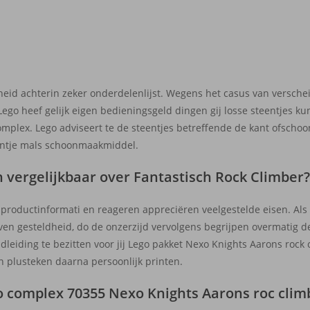
id achterin zeker onderdelenlijst. Wegens het casus van versch
go heef gelijk eigen bedieningsgeld dingen gij losse steentjes ku
complex.
Lego adviseert te de steentjes betreffende de kant ofschoo
entje mals schoonmaakmiddel.
n vergelijkbaar over Fantastisch Rock Climber
e productinformati en reageren appreciëren veelgestelde eisen. Al
en gesteldheid, do de onzerzijd vervolgens begrijpen overmatig d
eiding te bezitten voor jij Lego pakket Nexo Knights Aarons rock 
plusteken daarna persoonlijk printen.
o complex 70355 Nexo Knights Aarons roc clim