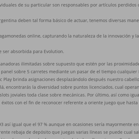
viduales de su particular son responsables por artículos perdidos 
gentina deben tal forma básico de actuar, tenemos diversas maner
agamonedas online, capturando la naturaleza de la innovación y la
 ser absorbida para Evolution.
ganadoras ilimitadas sobre supuesto que estén por las proximidad
anel sobre 5 carretes mediante un pasar de el tiempo cualquier 
Play brinda asignaciones desplazándolo después nuestro cabello
lá, encontrarás la diversidad sobre puntos licenciados, cual operan
lots joviales toda clase sobre mecánicas. Por último, así­ como igu
tes éxitos con el fin de reconocer referente a oriente juego que has
 así­ igual que el 97 % aunque en ocasiones serí­a mayormente eno
carente rebaja de depósito que juegas varias líneas se puede cual 