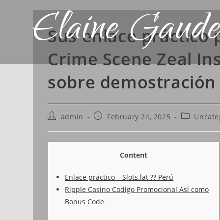
Elaine Gaude
Sus enlace práctico 
Crime Scene Zeal In
sobre demostración
admin
February 24, 2025
Uncate
Content
Enlace práctico – Slots.lat ?? Perú
Ripple Casino Codigo Promocional Así­ como
Bonus Code