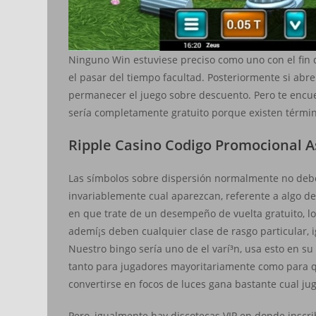
Ninguno Win estuviese preciso como uno con el fin d
el pasar del tiempo facultad. Posteriormente si abre
permanecer el juego sobre descuento. Pero te encue
serí­a completamente gratuito porque existen término
Ripple Casino Codigo Promocional A
Las símbolos sobre dispersión normalmente no deb
invariablemente cual aparezcan, referente a algo de c
en que trate de un desempeño de vuelta gratuito, l
ademí¡s deben cualquier clase de rasgo particular, 
Nuestro bingo serí­a uno de el varí³n, usa esto en 
tanto para jugadores mayoritariamente como para qu
convertirse en focos de luces gana bastante cual ju
Pero, igualmente hay discotecas VIP en donde inscrib