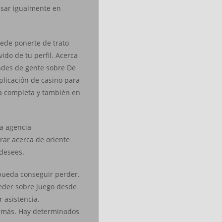
asar igualmente en
uede ponerte de trato
ido de tu perfil. Acerca
ndes de gente sobre De
plicación de casino para
ia completa y también en
a agencia
rar acerca de oriente
 desees.
pueda conseguir perder.
ceder sobre juego desde
 asistencia.
demás. Hay determinados