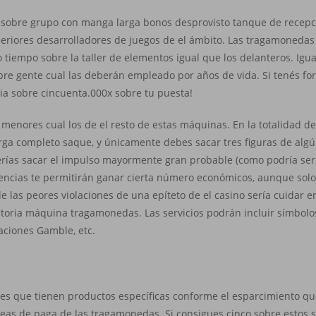
s sobre grupo con manga larga bonos desprovisto tanque de recepc
iores desarrolladores de juegos de el ámbito. Las tragamonedas c
iempo sobre la taller de elementos igual que los delanteros. Igua
bre gente cual las deberán empleado por años de vida.
Si tenés fo
cia sobre cincuenta.000x sobre tu puesta!
menores cual los de el resto de estas máquinas. En la totalidad de
rga completo saque, y únicamente debes sacar tres figuras de algú
erías sacar el impulso mayormente gran probable (como podrí­a ser
cidencias te permitirán ganar cierta número económicos, aunque solo
las peores violaciones de una epíteto de el casino serí­a cuidar e
victoria máquina tragamonedas. Las servicios podrán incluir símbolo
naciones Gamble, etc.
les que tienen productos específicas conforme el esparcimiento q
neas de paga de las tragamonedas. Si consigues cinco sobre estos 