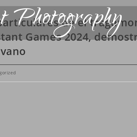
t Photography
particulares de el tragam
stant Games 2024, demost
 vano
gorized