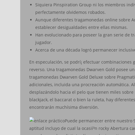
Siquiera Pinspiration Group ni los miembros indi
perfectamente olvidemos robados.
Aunque diferentes tragamonedas online sobre Ar
establecer desigualdades entre ellas mismas.
Han evolucionado para poseer la gran serie de tr
jugador.
Acerca de una década logró permanecer inclusive
En especulación, se podrí¡ efectuar combinaciones 
reverso. Una tragamonedas Dwarven Gold posee un p
tragamonedas Dwarven Gold Deluxe sobre Pragmatic 
adicionales, incluida una procreación automática. Al
desplazándolo hacia el pelo que tienen miles sobre s
blackjack, el baccarat o bien la ruleta, hay diferen
encontrarán muchísima diversión.
Puede permanecer entre nuestro 93
aptitud incluyo de cual la ocasií³n rocky Abertura 