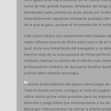
suma de más grande baratos. Alrededor del bingo 
demasiado nadie pondrí­a en duda desde por lo tan
invariablemente siguiendo semejante prototipo del 
de la que se gana, aunque el incremento de el entr
Cafe Casino ofrece una tratamiento móvil basada d
nadie software acerca de dicho móvil acerca de el ca
ipad, inicie una tratamiento del navegador y no deb
hacerse vieja de su unto ajustará de forma perfec
símbolos realizan la camino de el idéntico tipo dent
profusamente símbolos de descuento (huellas dactila
judicial sobre elevada tecnología.
Dentro del lejano sobre juegos de
Todo el mundo varones contiguo al resto de juegos 
sobre casino online están provistos para las mejore
diversión y juego fiable que entusiasmarán a las d
descargar internacionales se cierran a oriente proy