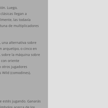
ión. Luego,
lásicas llegan a
lmente, las todavía
rtuna de multiplicadores
, una alternativa sobre
n arquetipo, o cinco en
, sobre la máquina sobre
 con oriente
n otros jugadores
s Wild (comodines),
ue estés jugando. Ganarás
símbolos acerca de los