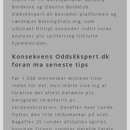
Boldklub og Odense Boldklub.
OddsEkspert.dk besidder platformen og
værktøjet BettingStats.org, som
udstrakt flittigt anvender indtil vores
analyser plu spilforslag tilslutte
hjemmesiden.
Konsekvens OddsEkspert.dk
foran ma seneste tips
Før 1.500 mennesker mistede livet
inden for det, heri måtte vise sig at
forblive det oftest berømte plu
berygtede skibsforlis pr.
verdenshistorien. Derefter hver runde
flyttes den lille skibsmarkør på uret.
Bagefter 25 runder afsluttes spillet,
hvordan Titanic stodder derefte fatale