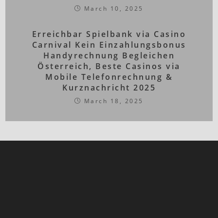
March 10, 2025
Erreichbar Spielbank via Casino
Carnival Kein Einzahlungsbonus
Handyrechnung Begleichen
Österreich, Beste Casinos via
Mobile Telefonrechnung &
Kurznachricht 2025
March 18, 2025