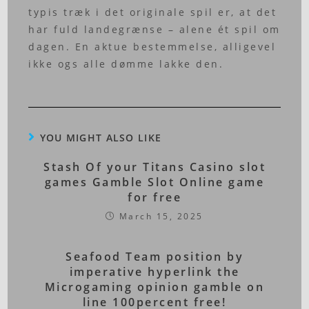
typis træk i det originale spil er, at det
har fuld landegrænse – alene ét spil om
dagen. En aktue bestemmelse, alligevel
ikke ogs alle dømme lakke den.
YOU MIGHT ALSO LIKE
Stash Of your Titans Casino slot
games Gamble Slot Online game
for free
March 15, 2025
Seafood Team position by
imperative hyperlink the
Microgaming opinion gamble on
line 100percent free!