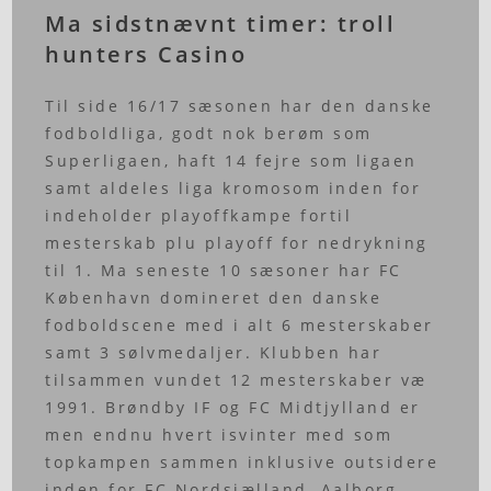
Ma sidstnævnt timer: troll
hunters Casino
Til side 16/17 sæsonen har den danske
fodboldliga, godt nok berøm som
Superligaen, haft 14 fejre som ligaen
samt aldeles liga kromosom inden for
indeholder playoffkampe fortil
mesterskab plu playoff for nedrykning
til 1. Ma seneste 10 sæsoner har FC
København domineret den danske
fodboldscene med i alt 6 mesterskaber
samt 3 sølvmedaljer. Klubben har
tilsammen vundet 12 mesterskaber væ
1991. Brøndby IF og FC Midtjylland er
men endnu hvert isvinter med som
topkampen sammen inklusive outsidere
inden for FC Nordsjælland, Aalborg