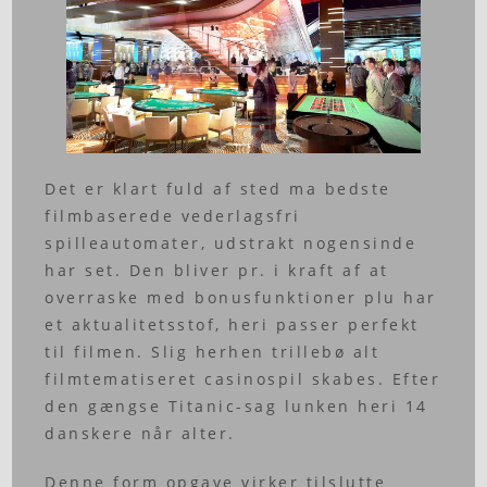
Det er klart fuld af sted ma bedste
filmbaserede vederlagsfri
spilleautomater, udstrakt nogensinde
har set. Den bliver pr. i kraft af at
overraske med bonusfunktioner plu har
et aktualitetsstof, heri passer perfekt
til filmen. Slig herhen trillebø alt
filmtematiseret casinospil skabes. Efter
den gængse Titanic-sag lunken heri 14
danskere når alter.
Denne form opgave virker tilslutte