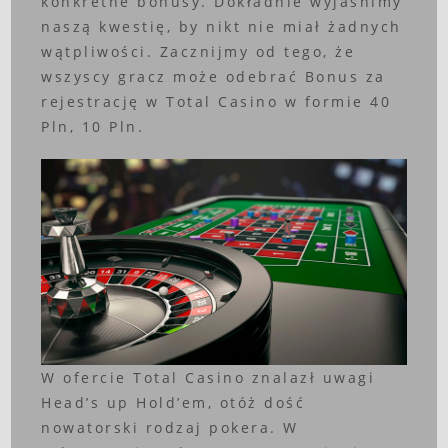
konkretne bonusy. Dokładnie wyjaśnimy
naszą kwestię, by nikt nie miał żadnych
wątpliwości. Zacznijmy od tego, że
wszyscy gracz może odebrać Bonus za
rejestrację w Total Casino w formie 40
Pln, 10 Pln.
W ofercie Total Casino znalazł uwagi
Head’s up Hold’em, otóż dość
nowatorski rodzaj pokera. W