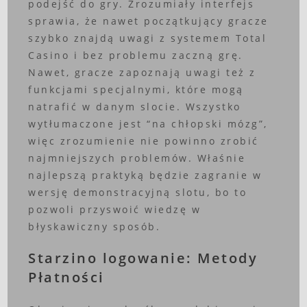
podejść do gry. Zrozumiały interfejs
sprawia, że nawet początkujący gracze
szybko znajdą uwagi z systemem Total
Casino i bez problemu zaczną grę.
Nawet, gracze zapoznają uwagi też z
funkcjami specjalnymi, które mogą
natrafić w danym slocie.
Wszystko
wytłumaczone jest “na chłopski mózg”,
więc zrozumienie nie powinno zrobić
najmniejszych problemów. Właśnie
najlepszą praktyką będzie zagranie w
wersję demonstracyjną slotu, bo to
pozwoli przyswoić wiedzę w
błyskawiczny sposób.
Starzino logowanie: Metody
Płatności