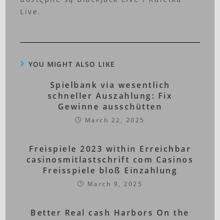
Live.
YOU MIGHT ALSO LIKE
Spielbank via wesentlich
schneller Auszahlung: Fix
Gewinne ausschütten
March 22, 2025
Freispiele 2023 within Erreichbar
casinosmitlastschrift com Casinos
Freisspiele bloß Einzahlung
March 9, 2025
Better Real cash Harbors On the