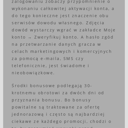
zalogowaniu zobaczy przypomnienie o
wykonaniu całkowitej aktywacji konta, a
do tego konieczne jest znaczenie obu
serwisów dowodu własnego. Zdjęcia
dowód wystarczy wgrać w zakładce Moje
konto → Zweryfikuj konto. A hasło zgód
na przetwarzanie danych gracza w
celach marketingowych i komercyjnych
za pomocą e-maila, SMS czy
telefonicznie, jest świadome i
nieobowiązkowe.
Środki bonusowe podlegają 30-
krotnemu obrotowi za dwóch dni od
przyznania bonusu. Bo bonusy
powitalne są traktowane za ofertę
jednorazową i często są najbardziej
ciekawe ze każdego promocji, chodzi o