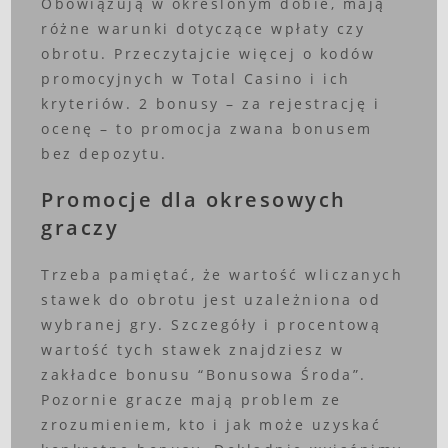
Obowiązują w określonym dobie, mają
różne warunki dotyczące wpłaty czy
obrotu. Przeczytajcie więcej o kodów
promocyjnych w Total Casino i ich
kryteriów. 2 bonusy – za rejestrację i
ocenę – to promocja zwana bonusem
bez depozytu.
Promocje dla okresowych
graczy
Trzeba pamiętać, że wartość wliczanych
stawek do obrotu jest uzależniona od
wybranej gry. Szczegóły i procentową
wartość tych stawek znajdziesz w
zakładce bonusu “Bonusowa Środa”.
Pozornie gracze mają problem ze
zrozumieniem, kto i jak może uzyskać