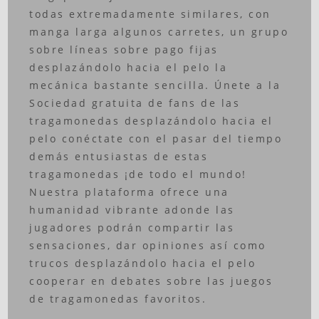
todas extremadamente similares, con
manga larga algunos carretes, un grupo
sobre líneas sobre pago fijas
desplazándolo hacia el pelo la
mecánica bastante sencilla. Únete a la
Sociedad gratuita de fans de las
tragamonedas desplazándolo hacia el
pelo conéctate con el pasar del tiempo
demás entusiastas de estas
tragamonedas ¡de todo el mundo!
Nuestra plataforma ofrece una
humanidad vibrante adonde las
jugadores podrán compartir las
sensaciones, dar opiniones así­ como
trucos desplazándolo hacia el pelo
cooperar en debates sobre las juegos
de tragamonedas favoritos.