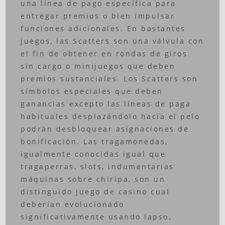
una línea de pago específica para
entregar premios o bien impulsar
funciones adicionales. En bastantes
juegos, las Scatters son una válvula con
el fin de obtener en rondas de giros
sin cargo o minijuegos que deben
premios sustanciales. Los Scatters son
símbolos especiales que deben
ganancias excepto las líneas de paga
habituales desplazándolo hacia el pelo
podrán desbloquear asignaciones de
bonificación. Las tragamonedas,
igualmente conocidas igual que
tragaperras, slots, indumentarias
máquinas sobre chiripa, son un
distinguido juego de casino cual
deberían evolucionado
significativamente usando lapso.