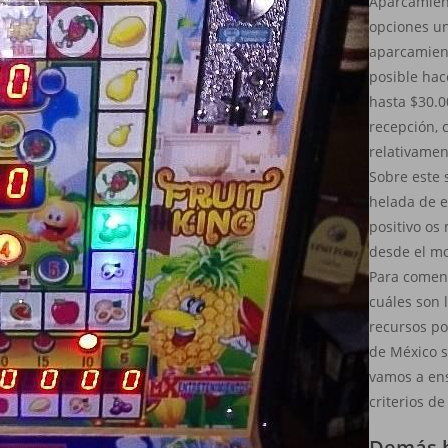
Aparcamien
opciones un
aparcamien
posible ha
hasta $30.
recepción,
relativamen
Sobre este 
helada de e
positivo o
desde el mo
Para comen
cuáles son 
recursos po
de México s
vamos a en
criterios d
Demás 