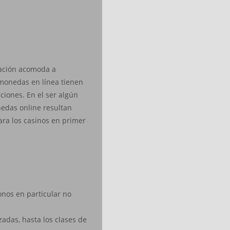
lación acomoda a
gamonedas en línea tienen
cciones.
En el ser algún
nedas online resultan
ra los casinos en primer
nos en particular no
zadas, hasta los clases de