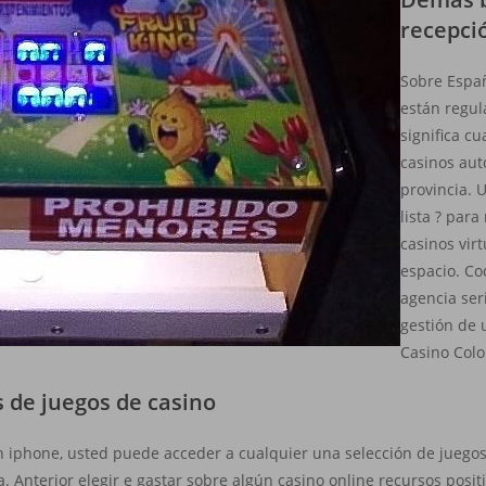
recepci
Sobre Españ
están regula
significa c
casinos aut
provincia. Ut
lista ? par
casinos vir
espacio. C
agencia seri
gestión de 
Casino Col
s de juegos de casino
ún iphone, usted puede acceder a cualquier una selección de juegos
a. Anterior elegir e gastar sobre algún casino online recursos posi