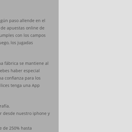
lgún paso allende en el
o de apuestas online de
 cumples con los campos
uego, los jugadas
a fábrica se mantiene al
ebes haber especial
na confianza para los
ilices tenga una App
rafía.
ar desde nuestro iphone y
ue de 250% hasta