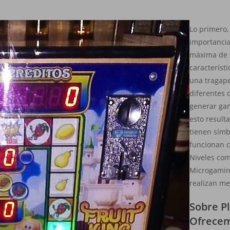
Lo primero,
importanci
máxima de s
característ
una tragape
diferentes 
generar gan
esto result
tienen símb
funcionan c
Niveles com
Microgamin
realizan mej
Sobre P
Ofrece