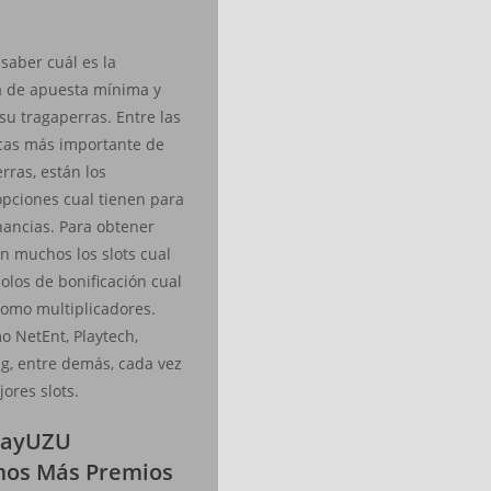
 saber cuál es la
a de apuesta mínima y
u tragaperras. Entre las
icas más importante de
rras, están los
opciones cual tienen para
ancias. Para obtener
an muchos los slots cual
olos de bonificación cual
omo multiplicadores.
o NetEnt, Playtech,
g, entre demás, cada vez
ores slots.
layUZU
mos Más Premios