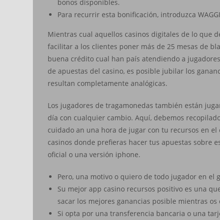
bonos disponibles.
Para recurrir esta bonificación, introduzca WAGGI
Mientras cual aquellos casinos digitales de lo que 
facilitar a los clientes poner más de 25 mesas de bla
buena crédito cual han país atendiendo a jugadores
de apuestas del casino, es posible jubilar los ganan
resultan completamente analógicas.
Los jugadores de tragamonedas también están jugan
día con cualquier cambio. Aquí, debemos recopilad
cuidado an una hora de jugar con tu recursos en el 
casinos donde prefieras hacer tus apuestas sobre es
oficial o una versión iphone.
Pero, una motivo o quiero de todo jugador en el g
Su mejor app casino recursos positivo es una que
sacar los mejores ganancias posible mientras os 
Si opta por una transferencia bancaria o una ta