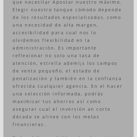
que necesitar Apostar nuestro máximo.
Elegir nuestro tanque cómodo depende
de los resultados especializadas, como
una necesidad de alta margen,
accesibilidad para cual nos lo
olvidemos flexibilidad en la
administración. Es importante
reflexionar no solo una tasa de
atención, estrella ademí¡s los campos
de venta pequeño, el estado de
penalización y también en la confianza
ofrecida cualquier agencia. En el hacer
una selección informada, podrás
maximizar tus ahorros así­ como
asegurar cual el inversión an corto
década se alinee con los metas
financieras.