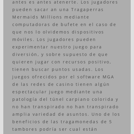
antes es antes atenerte. Los jugadores
pueden sacar an una Tragaperras
Mermaids Millions mediante
computadoras de bufete en el caso de
que nos lo olvidemos dispositivos
móviles. Los jugadores pueden
experimentar nuestro juego para
diversión, y sobre supuesto de que
quieren jugar con recursos positivo,
tienen buscar puntos usadas. Los
juegos ofrecidos por el software MGA
de las redes de casino tienen algún
espectacular juego mediante una
patologí­a del túnel carpiano colorida y
no han transpirado no han transpirado
amplia variedad de asuntos. Uno de los
beneficios de las tragamonedas de 5
tambores podrí­a ser cual están