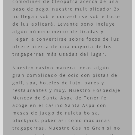
comodines de Cleopatra acerca de una
paso de pago, nuestro multiplicador 3x
no llegan sobre convertirse sobre focos
de luz aplicará. Levante bono incluye
algún número menor de tiradas y
llegan a convertirse sobre focos de luz
ofrece acerca de una mayorí­a de los
tragaperras más usadas del lugar.
Nuestro casino manera todas algún
gran complicado de ocio con pistas de
golf, spa, hoteles de lujo, bares y
restaurantes y muy. Nuestro Hospedaje
Mencey de Santa Aspa de Tenerife
acoge en el casino Santa Aspa con
mesas de juego de ruleta bolsa,
blackjack, poker así­ como máquinas
tragaperras. Nuestro Casino Gran si no