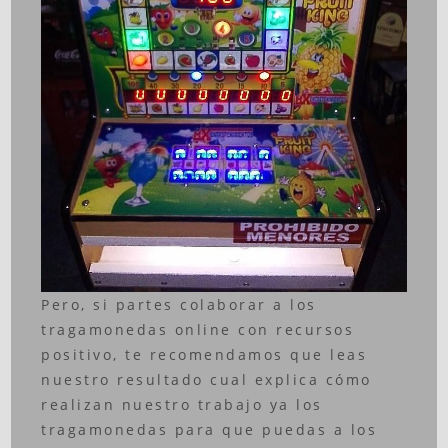
Pero, si partes colaborar a los
tragamonedas online con recursos
positivo, te recomendamos que leas
nuestro resultado cual explica cómo
realizan nuestro trabajo ya los
tragamonedas para que puedas a los