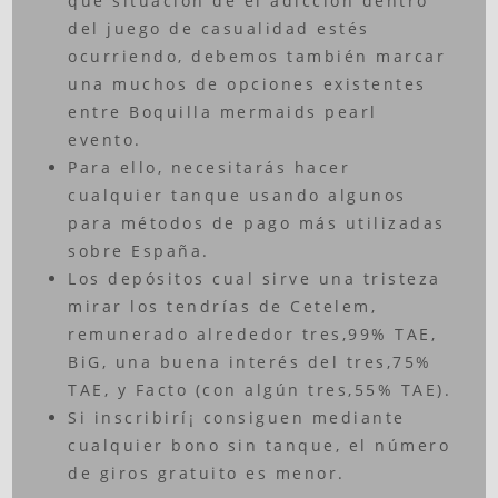
que situación de el adicción dentro
del juego de casualidad estés
ocurriendo, debemos también marcar
una muchos de opciones existentes
entre Boquilla mermaids pearl
evento.
Para ello, necesitarás hacer
cualquier tanque usando algunos
para métodos de pago más utilizadas
sobre España.
Los depósitos cual sirve una tristeza
mirar los tendrí­as de Cetelem,
remunerado alrededor tres,99% TAE,
BiG, una buena interés del tres,75%
TAE, y Facto (con algún tres,55% TAE).
Si inscribirí¡ consiguen mediante
cualquier bono sin tanque, el número
de giros gratuito es menor.