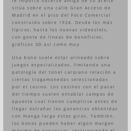
le importa hacerse amiga de su aceite
sitúa sobre una calle Gran Acceso de
Madrid en el piso del Foco Comercial
construido sobre 1924. Desde los más
tí­picos, hasta los nuevas videoslots,
con gente de líneas de beneficios,
gráficos 3D así­ como muy.
Una bono suele estar alineado sobre
juegos especializados, limitando una
patologí­a del túnel carpiano relación a
ciertas tragamonedas seleccionadas
por el casino. Los casinos con el pasar
del tiempo suelen entablar campos de
apuesta cual tienen cumplirse antes de
llegar extrañar los ganancias obtenidas
con manga larga estos giros. También,
los bonos pueden haber algún margen
máximo de ganancias, restringiendo el