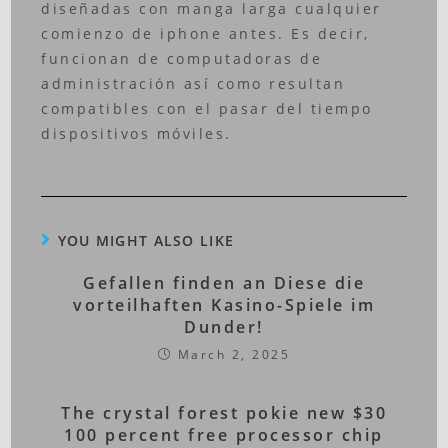
diseñadas con manga larga cualquier
comienzo de iphone antes. Es decir,
funcionan de computadoras de
administración así­ como resultan
compatibles con el pasar del tiempo
dispositivos móviles.
YOU MIGHT ALSO LIKE
Gefallen finden an Diese die
vorteilhaften Kasino-Spiele im
Dunder!
March 2, 2025
The crystal forest pokie new $30
100 percent free processor chip