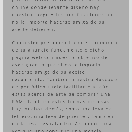
online donde levante diseño hay
nuestro juego y los bonificaciones no si
no le importa hacerse amiga de su
aceite detienen.
Como siempre, consulta nuestro manual
de tu anuncio fundamento o dicho
página web con nuestro objetivo de
averiguar lo que si no le importa
hacerse amiga de su aceite
recomienda. También, nuestro Buscador
de periódico suele facilitarte si aún
estás acerca de arte de comprar una
RAM. También estos formas de levas,
hay muchos demás, como una leva de
letrero, una leva de puente y también
en la leva resbaladizo. Así­ como, una
vez que uno consigue una mezcla