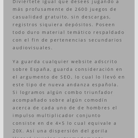
Diviértete igual que desees jugando a
más profusamente de 2600 juegos de
casualidad gratuito, sin descargas,
registros siquiera depósitos. Poseen
todo duro material temático respaldado
con el fin de pertenencias secundarios
audiovisuales.
Ya guarda cualquier website adscrito
sobre España, guarda consideración en
el argumento de SEO, lo cual lo llevó en
este tipo de nueva andanza española.
Si logramos algún combo triunfador
acompañado sobre algún comodín
acerca de cada uno de de hombres el
impulso multiplicador conjunto
consiste en de 4×5 lo cual equivale a
20X. Así una dispersión del gorila