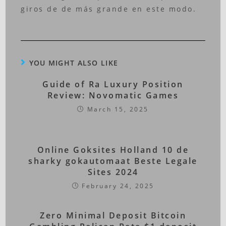
giros de de más grande en este modo.
YOU MIGHT ALSO LIKE
Guide of Ra Luxury Position
Review: Novomatic Games
March 15, 2025
Online Goksites Holland 10 de
sharky gokautomaat Beste Legale
Sites 2024
February 24, 2025
Zero Minimal Deposit Bitcoin