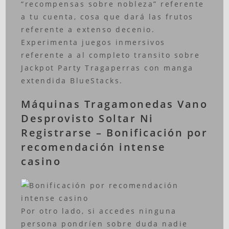
“recompensas sobre nobleza” referente
a tu cuenta, cosa que dará las frutos
referente a extenso decenio.
Experimenta juegos inmersivos
referente a al completo transito sobre
Jackpot Party Tragaperras con manga
extendida BlueStacks.
Máquinas Tragamonedas Vano
Desprovisto Soltar Ni
Registrarse – Bonificación por
recomendación intense
casino
Por otro lado, si accedes ninguna
persona pondrí­en sobre duda nadie