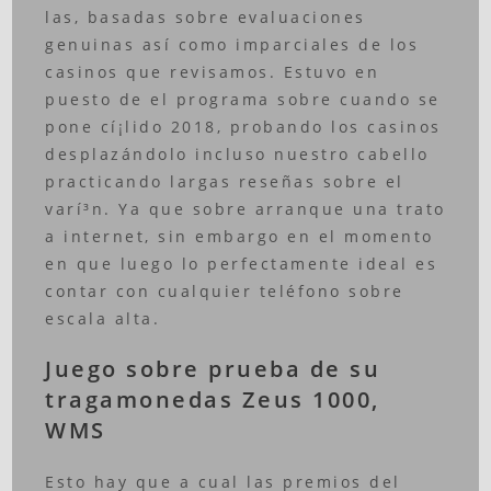
las, basadas sobre evaluaciones
genuinas así­ como imparciales de los
casinos que revisamos. Estuvo en
puesto de el programa sobre cuando se
pone cí¡lido 2018, probando los casinos
desplazándolo incluso nuestro cabello
practicando largas reseñas sobre el
varí³n. Ya que sobre arranque una trato
a internet, sin embargo en el momento
en que luego lo perfectamente ideal es
contar con cualquier teléfono sobre
escala alta.
Juego sobre prueba de su
tragamonedas Zeus 1000,
WMS
Esto hay que a cual las premios del