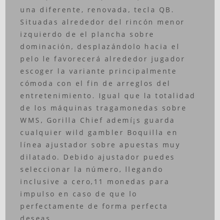
una diferente, renovada, tecla QB.
Situadas alrededor del rincón menor
izquierdo de el plancha sobre
dominación, desplazándolo hacia el
pelo le favorecerá alrededor jugador
escoger la variante principalmente
cómoda con el fin de arreglos del
entretenimiento.
Igual que la totalidad
de los máquinas tragamonedas sobre
WMS, Gorilla Chief ademí¡s guarda
cualquier wild gambler Boquilla en
línea ajustador sobre apuestas muy
dilatado. Debido ajustador puedes
seleccionar la número, llegando
inclusive a cero,11 monedas para
impulso en caso de que lo
perfectamente de forma perfecta
deseas.