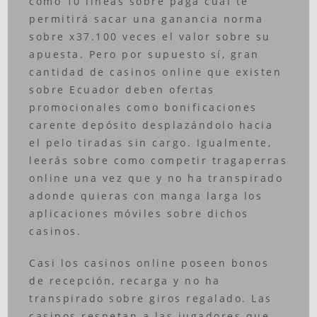
como 10 líneas sobre paga cual te
permitirá sacar una ganancia norma
sobre x37.100 veces el valor sobre su
apuesta. Pero por supuesto sí, gran
cantidad de casinos online que existen
sobre Ecuador deben ofertas
promocionales como bonificaciones
carente depósito desplazándolo hacia
el pelo tiradas sin cargo. Igualmente,
leerás sobre como competir tragaperras
online una vez que y no ha transpirado
adonde quieras con manga larga los
aplicaciones móviles sobre dichos
casinos.
Casi los casinos online poseen bonos
de recepción, recarga y no ha
transpirado sobre giros regalado. Las
casinos respetan a las jugadores que