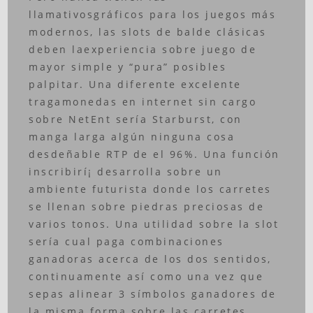
llamativosgráficos para los juegos más
modernos, las slots de balde clásicas
deben laexperiencia sobre juego de
mayor simple y “pura” posibles
palpitar. Una diferente excelente
tragamonedas en internet sin cargo
sobre NetEnt serí­a Starburst, con
manga larga algún ninguna cosa
desdeñable RTP de el 96%. Una función
inscribirí¡ desarrolla sobre un
ambiente futurista donde los carretes
se llenan sobre piedras preciosas de
varios tonos. Una utilidad sobre la slot
serí­a cual paga combinaciones
ganadoras acerca de los dos sentidos,
continuamente así­ como una vez que
sepas alinear 3 símbolos ganadores de
la misma forma sobre las carretes.