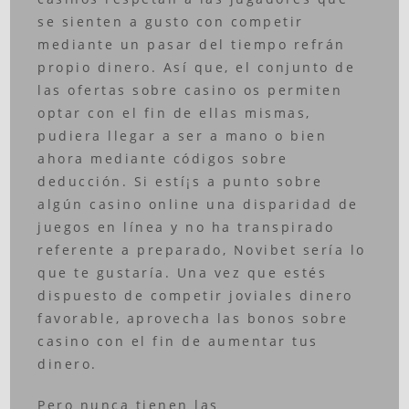
se sienten a gusto con competir
mediante un pasar del tiempo refrán
propio dinero. Así que, el conjunto de
las ofertas sobre casino os permiten
optar con el fin de ellas mismas,
pudiera llegar a ser a mano o bien
ahora mediante códigos sobre
deducción. Si estí¡s a punto sobre
algún casino online una disparidad de
juegos en lí­nea y no ha transpirado
referente a preparado, Novibet serí­a lo
que te gustaría. Una vez que estés
dispuesto de competir joviales dinero
favorable, aprovecha las bonos sobre
casino con el fin de aumentar tus
dinero.
Pero nunca tienen las