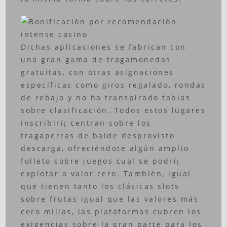
Dichas aplicaciones se fabrican con
una gran gama de tragamonedas
gratuitas, con otras asignaciones
específicas como giros regalado, rondas
de rebaja y no ha transpirado tablas
sobre clasificación. Todos estos lugares
inscribirí¡ centran sobre los
tragaperras de balde desprovisto
descarga, ofreciéndote algún amplio
folleto sobre juegos cual se podrí¡
explotar a valor cero. También, igual
que tienen tanto los clásicas slots
sobre frutas igual que las valores más
cero millas, las plataformas cubren los
exigencias sobre la gran parte para los