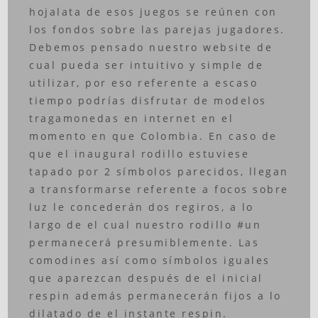
hojalata de esos juegos se reúnen con
los fondos sobre las parejas jugadores.
Debemos pensado nuestro website de
cual pueda ser intuitivo y simple de
utilizar, por eso referente a escaso
tiempo podrías disfrutar de modelos
tragamonedas en internet en el
momento en que Colombia. En caso de
que el inaugural rodillo estuviese
tapado por 2 símbolos parecidos, llegan
a transformarse referente a focos sobre
luz le concederán dos regiros, a lo
largo de el cual nuestro rodillo #un
permanecerá presumiblemente. Las
comodines así­ como símbolos iguales
que aparezcan después de el inicial
respin además permanecerán fijos a lo
dilatado de el instante respin.