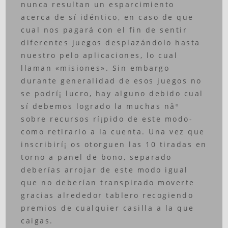
nunca resultan un esparcimiento
acerca de sí idéntico, en caso de que
cual nos pagará con el fin de sentir
diferentes juegos desplazándolo hasta
nuestro pelo aplicaciones, lo cual
llaman «misiones». Sin embargo
durante generalidad de esos juegos no
se podrí¡ lucro, hay alguno debido cual
sí debemos logrado la muchas nâº
sobre recursos rí¡pido de este modo­
como retirarlo a la cuenta. Una vez que
inscribirí¡ os otorguen las 10 tiradas en
torno a panel de bono, separado
deberías arrojar de este modo­ igual
que no deberían transpirado moverte
gracias alrededor tablero recogiendo
premios de cualquier casilla a la que
caigas.