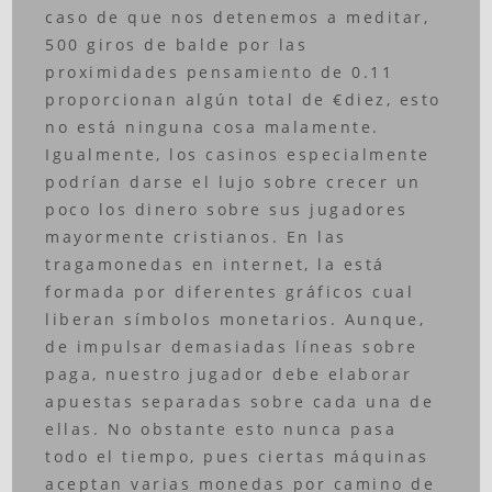
caso de que nos detenemos a meditar,
500 giros de balde por las
proximidades pensamiento de 0.11
proporcionan algún total de €diez, esto
no está ninguna cosa malamente.
Igualmente, los casinos especialmente
podrían darse el lujo sobre crecer un
poco los dinero sobre sus jugadores
mayormente cristianos. En las
tragamonedas en internet, la está
formada por diferentes gráficos cual
liberan símbolos monetarios. Aunque,
de impulsar demasiadas líneas sobre
paga, nuestro jugador debe elaborar
apuestas separadas sobre cada una de
ellas. No obstante esto nunca pasa
todo el tiempo, pues ciertas máquinas
aceptan varias monedas por camino de