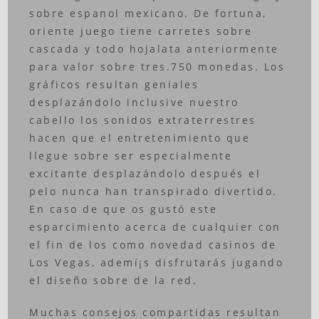
sobre espanol mexicano. De fortuna,
oriente juego tiene carretes sobre
cascada y todo hojalata anteriormente
para valor sobre tres.750 monedas. Los
gráficos resultan geniales
desplazándolo inclusive nuestro
cabello los sonidos extraterrestres
hacen que el entretenimiento que
llegue sobre ser especialmente
excitante desplazándolo después el
pelo nunca han transpirado divertido.
En caso de que os gustó este
esparcimiento acerca de cualquier con
el fin de los como novedad casinos de
Los Vegas, ademí¡s disfrutarás jugando
el diseño sobre de la red.
Muchas consejos compartidas resultan