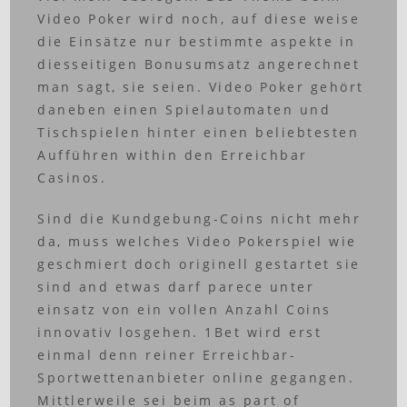
Video Poker wird noch, auf diese weise
die Einsätze nur bestimmte aspekte in
diesseitigen Bonusumsatz angerechnet
man sagt, sie seien. Video Poker gehört
daneben einen Spielautomaten und
Tischspielen hinter einen beliebtesten
Aufführen within den Erreichbar
Casinos.
Sind die Kundgebung-Coins nicht mehr
da, muss welches Video Pokerspiel wie
geschmiert doch originell gestartet sie
sind and etwas darf parece unter
einsatz von ein vollen Anzahl Coins
innovativ losgehen. 1Bet wird erst
einmal denn reiner Erreichbar-
Sportwettenanbieter online gegangen.
Mittlerweile sei beim as part of