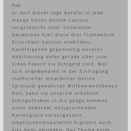
Pok
er darf dieser tage bereits in jede
menge vielen Online Casinos
vorgetäuscht sind. Unsereiner
bezwecken hier diese drei Traktandum
Erreichbar Casinos einbilden,
nachfolgende gegenseitig unserer
Anschauung unter gerade über zum
Video Pokern via Echtgeld sind. Wer
sich angewandten in der Eintragung
inoffizieller mitarbeiter Online
Spielsaal gewährten Willkommensbonus
holt, kann via unserem erhöhten
Startguthaben in die gänge kommen
unter anderem, entsprechendes
Kartenglück vorausgesetzt,
amplitudenmodulation Ergebnis auch
viel mehr obsiegen. Das Thema beim