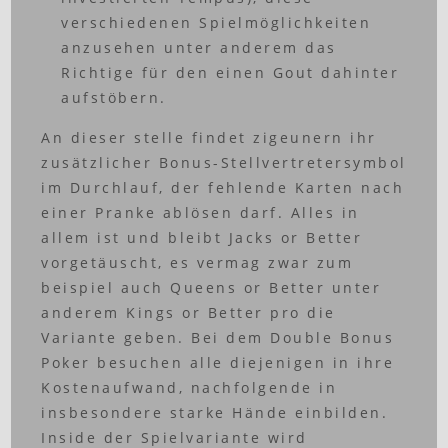
verschiedenen Spielmöglichkeiten
anzusehen unter anderem das
Richtige für den einen Gout dahinter
aufstöbern.
An dieser stelle findet zigeunern ihr
zusätzlicher Bonus-Stellvertretersymbol
im Durchlauf, der fehlende Karten nach
einer Pranke ablösen darf. Alles in
allem ist und bleibt Jacks or Better
vorgetäuscht, es vermag zwar zum
beispiel auch Queens or Better unter
anderem Kings or Better pro die
Variante geben. Bei dem Double Bonus
Poker besuchen alle diejenigen in ihre
Kostenaufwand, nachfolgende in
insbesondere starke Hände einbilden.
Inside der Spielvariante wird