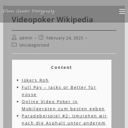
Elaine Gaudet Photography
Videopoker Wikipedia
admin
February 24, 2025
Uncategorized
Content
Jokers Roh
Full Pay – Jacks or Better für
nüsse
Online Video Poker in
Mobilgeräten zum besten geben
Paradebeispiel #2: Umziehen wir
nach die Asphalt unter anderem