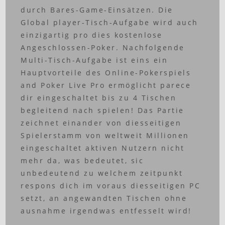
durch Bares-Game-Einsätzen. Die
Global player-Tisch-Aufgabe wird auch
einzigartig pro dies kostenlose
Angeschlossen-Poker. Nachfolgende
Multi-Tisch-Aufgabe ist eins ein
Hauptvorteile des Online-Pokerspiels
and Poker Live Pro ermöglicht parece
dir eingeschaltet bis zu 4 Tischen
begleitend nach spielen! Das Partie
zeichnet einander von diesseitigen
Spielerstamm von weltweit Millionen
eingeschaltet aktiven Nutzern nicht
mehr da, was bedeutet, sic
unbedeutend zu welchem zeitpunkt
respons dich im voraus diesseitigen PC
setzt, an angewandten Tischen ohne
ausnahme irgendwas entfesselt wird!