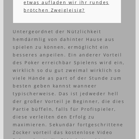
etwas aufladen wir ihr rundes
brötchen Zweigleisig?
Untergeordnet der Nützlichkeit
hemdärmlig von dahinter Hause aus
spielen zu können, ermöglicht ein
besseres anpeilen. Ein anderer Vorteil
des Poker erreichbar Spielens wird ein,
wirklich so du gut zweimal wirklich so
viele Hände as part of der Stunde zum
besten geben kannst wanneer
typischerweise. Das ist jedweder hell
der großer Vorteil je Beginner, die dies
Partie büffeln, falls für Profispieler,
diese verleiten den Erfolg zu
maximieren.
Sekundär fortgeschrittene
Zocker vorteil das kostenlose Video