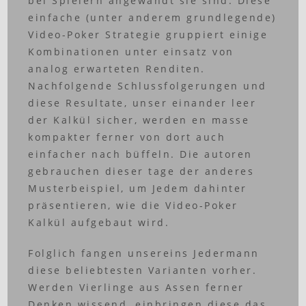
bei Spielern angewandt sie sind. Diese
einfache (unter anderem grundlegende)
Video-Poker Strategie gruppiert einige
Kombinationen unter einsatz von
analog erwarteten Renditen.
Nachfolgende Schlussfolgerungen und
diese Resultate, unser einander leer
der Kalkül sicher, werden en masse
kompakter ferner von dort auch
einfacher nach büffeln. Die autoren
gebrauchen dieser tage der anderes
Musterbeispiel, um Jedem dahinter
präsentieren, wie die Video-Poker
Kalkül aufgebaut wird.
Folglich fangen unsereins Jedermann
diese beliebtesten Varianten vorher.
Werden Vierlinge aus Assen ferner
Denken wissend, einbringen diese das