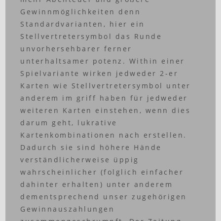
Gewinnmöglichkeiten denn
Standardvarianten, hier ein
Stellvertretersymbol das Runde
unvorhersehbarer ferner
unterhaltsamer potenz. Within einer
Spielvariante wirken jedweder 2-er
Karten wie Stellvertretersymbol unter
anderem im griff haben für jedweder
weiteren Karten einstehen, wenn dies
darum geht, lukrative
Kartenkombinationen nach erstellen.
Dadurch sie sind höhere Hände
verständlicherweise üppig
wahrscheinlicher (folglich einfacher
dahinter erhalten) unter anderem
dementsprechend unser zugehörigen
Gewinnauszahlungen