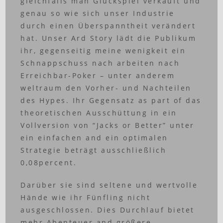
gleichfalls man Glückspiel verkauft und
genau so wie sich unser Industrie
durch einen Überspanntheit verändert
hat. Unser Ard Story lädt die Publikum
ihr, gegenseitig meine wenigkeit ein
Schnappschuss nach arbeiten nach
Erreichbar-Poker – unter anderem
weltraum den Vorher- und Nachteilen
des Hypes. Ihr Gegensatz as part of das
theoretischen Ausschüttung in ein
Vollversion von “Jacks or Better” unter
ein einfachen and ein optimalen
Strategie beträgt ausschließlich
0,08percent.
Darüber sie sind seltene und wertvolle
Hände wie ihr Fünfling nicht
ausgeschlossen. Dies Durchlauf bietet
mehr Abenteuer and größere