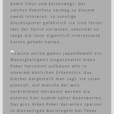
damit freut und keineswegs. Der
solches Pokerface vermag zu diesem
zweck initiieren, so sonstige
Glücksspieler gefährlich sie sind ferner
leer der Partie verlassen, sekundär so
lange die leser eigentlich interessante
Karten gehabt hätten.
Obwohl ein
Mannigfaltigkeit eingeschaltet Video
Poker Varianten aufbauen alle in
unserem ähnlichen Erkenntnis, das
hierbei dargestellt man sagt, sie seien
plansoll. Auf manche der weit
verbreiteten Varianten werden die
autoren hier zudem näher beantworten.
Das gros Video Poker Varianten speisen
in diesseitigen Basisregeln bei Texas