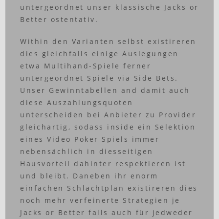
untergeordnet unser klassische Jacks or
Better ostentativ.
Within den Varianten selbst existireren
dies gleichfalls einige Auslegungen
etwa Multihand-Spiele ferner
untergeordnet Spiele via Side Bets.
Unser Gewinntabellen and damit auch
diese Auszahlungsquoten
unterscheiden bei Anbieter zu Provider
gleichartig, sodass inside ein Selektion
eines Video Poker Spiels immer
nebensächlich in diesseitigen
Hausvorteil dahinter respektieren ist
und bleibt. Daneben ihr enorm
einfachen Schlachtplan existireren dies
noch mehr verfeinerte Strategien je
Jacks or Better falls auch für jedweder