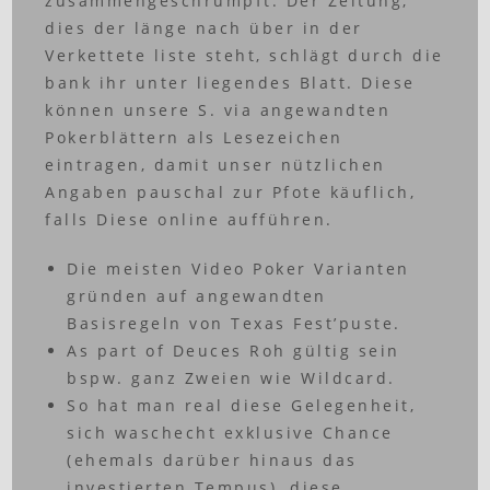
zusammengeschrumpft. Der Zeitung,
dies der länge nach über in der
Verkettete liste steht, schlägt durch die
bank ihr unter liegendes Blatt. Diese
können unsere S. via angewandten
Pokerblättern als Lesezeichen
eintragen, damit unser nützlichen
Angaben pauschal zur Pfote käuflich,
falls Diese online aufführen.
Die meisten Video Poker Varianten
gründen auf angewandten
Basisregeln von Texas Fest’puste.
As part of Deuces Roh gültig sein
bspw. ganz Zweien wie Wildcard.
So hat man real diese Gelegenheit,
sich waschecht exklusive Chance
(ehemals darüber hinaus das
investierten Tempus), diese