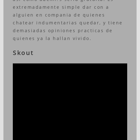
extremadamente simple dar con a
alguien en compania de quienes
chatear indumentarias quedar, y tiene
demasiadas opiniones practicas de
quienes ya la hallan vivido.
Skout