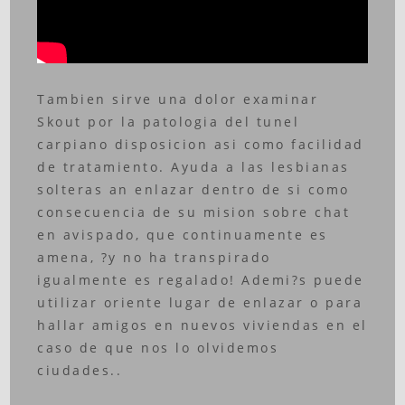
Tambien sirve una dolor examinar
Skout por la patologia del tunel
carpiano disposicion asi como facilidad
de tratamiento. Ayuda a las lesbianas
solteras an enlazar dentro de si como
consecuencia de su mision sobre chat
en avispado, que continuamente es
amena, ?y no ha transpirado
igualmente es regalado! Ademi?s puede
utilizar oriente lugar de enlazar o para
hallar amigos en nuevos viviendas en el
caso de que nos lo olvidemos
ciudades..