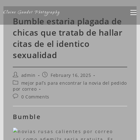
Elaine Gaudet Photography
Bumble estaria plagada de
chicas que tratab de hallar
citas de el identico
sexualidad
admin
February 16, 2025
mejor paГ­s para encontrar la novia del pedido
por correo
0 Comments
Bumble
asi como ademi?s seria gratuita. Es