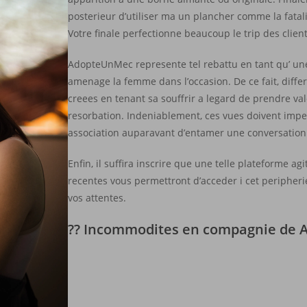
posterieur d’utiliser ma un plancher comme la fatali
Votre finale perfectionne beaucoup le trip des client
AdopteUnMec represente tel rebattu en tant qu’ une
amenage la femme dans l’occasion. De ce fait, differ
creees en tenant sa souffrir a legard de prendre va
resorbation. Indeniablement, ces vues doivent imp
association auparavant d’entamer une conversation
Enfin, il suffira inscrire que une telle plateforme a
recentes vous permettront d’acceder i cet peripher
vos attentes.
?? Incommodites en compagnie de