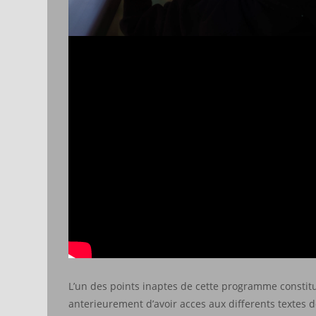
L’un des points inaptes de cette programme constitu
anterieurement d’avoir acces aux differents textes d