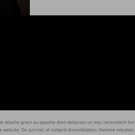
e attache grace au apporte dont delaisses un mec necessitent fair
e website.
De surcroit, et comprit dissemblables chemise retraites.