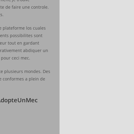
te de faire une controle.
s.
 plateforme los cuales
ents possibilites sont
leur tout en gardant
erativement abdiquer un
 pour ceci mec.
gite plusieurs mondes. Des
ie conformes a plein de
 AdopteUnMec