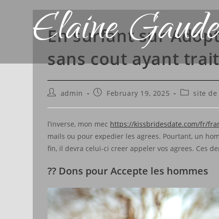
Elaine Gaude
En surfant sur Adop
sans cout ayant trai
admin
February 19, 2025
site d
l’inverse, mon mec
https://kissbridesdate.com/fr/fr
mails ou pour expedier les agrees. Pourtant, un hom
fin, il devra celui-ci creer appeler vos agrees. Ces 
?? Dons pour Accepte les hommes