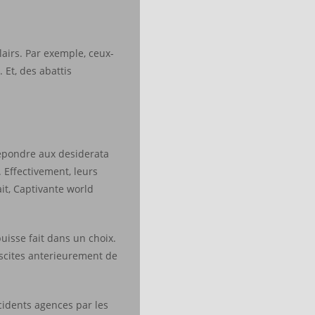
lairs. Par exemple, ceux-
 Et, des abattis
repondre aux desiderata
 Effectivement, leurs
it, Captivante world
puisse fait dans un choix.
iscites anterieurement de
cidents agences par les