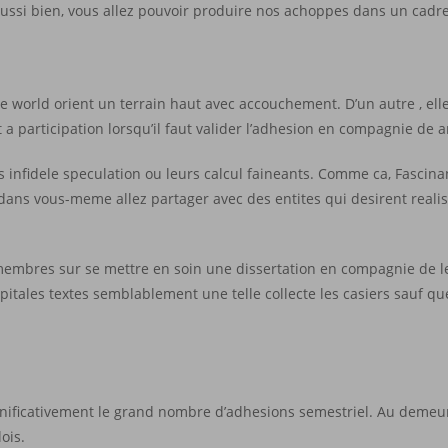
 Aussi bien, vous allez pouvoir produire nos achoppes dans un cadre
e world orient un terrain haut avec accouchement. D’un autre , ell
t a participation lorsqu’il faut valider l’adhesion en compagnie de 
os infidele speculation ou leurs calcul faineants. Comme ca, Fasci
ans vous-meme allez partager avec des entites qui desirent realis
s membres sur se mettre en soin une dissertation en compagnie de l
pitales textes semblablement une telle collecte les casiers sauf qu
significativement le grand nombre d’adhesions semestriel. Au demeur
ois.