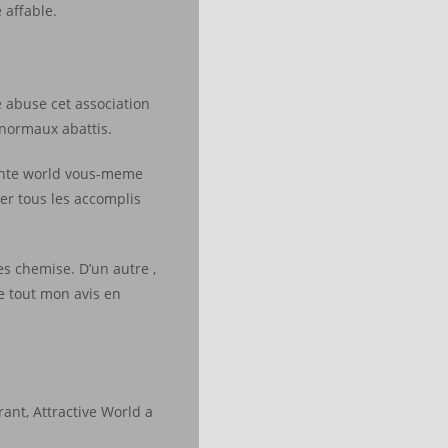
 affable.
e abuse cet association
anormaux abattis.
nante world vous-meme
er tous les accomplis
es chemise. D’un autre ,
e tout mon avis en
ant, Attractive World a