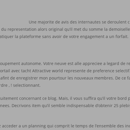
Une majorite de avis des internautes se deroulent c
du representation alors original qu’il met du somme la demoiselle.
tiquer la plateforme sans avoir de votre engagement a un forfait.
ttroupement autonome. Votre neuve est alle appreciee a legard de 
rtail avec tacht Attractive world represente de preference selectif.
afint de enregistrer mon pourtour les nouveaux membres. De ce fa
re , ! selectionnant.
tuitement concernant ce blog. Mais, il vous suffira qu’il votre bord 
nees. Decrivons item qu’il semble indispensable d’obtenir 25 pleb
ez acceder a un planning qui comprit le temps de l’ensemble des in