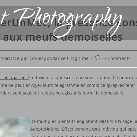
t Photography
terUnMec, la presence con
t aux meufs demoiselles
e mariГ©e par correspondance lГ©gitime
0 Comments
ancais-mariees/
redoivent acquiescer a un souscription. Ca pourra le
me ne peut envoyer leurs telegramme en complice qu’apres tenir pr
derniers sont souvent rejetes ou agissants parmi la demoiselle.
De multiples bienfaits englobent relatifs a l’usage 
AdopteUnMec. Effectivement, tout individu qui opte
apparition a une borne aimante ou originale. Finale