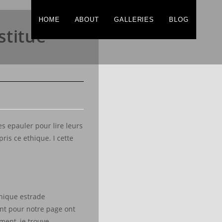
HOME
ABOUT
GALLERIES
BLOG
stitue
s epauler pour lire leurs
is ce ethique. I cette
unique estrade
nt pour notre page ont
ment, je trouve