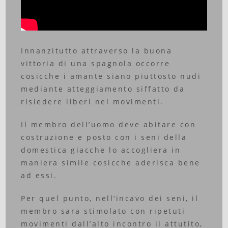
Innanzitutto attraverso la buona
vittoria di una spagnola occorre
cosicche i amante siano piuttosto nudi
mediante atteggiamento siffatto da
risiedere liberi nei movimenti.
Il membro dell’uomo deve abitare con
costruzione e posto con i seni della
domestica giacche lo accogliera in
maniera simile cosicche aderisca bene
ad essi.
Per quel punto, nell’incavo dei seni, il
membro sara stimolato con ripetuti
movimenti dall’alto incontro il attutito,